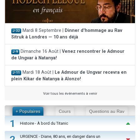
Mardi 8 Septembre |
Dinner d'hommage au Rav
J-32
Sitruk à Londres — 10 ans déjà
Dimanche 16 Août |
Venez rencontrer le Admour
J-9
de Ungvar à Natanya!
Mardi 18 Août |
Le Admour de Ungvar recevra en
J-11
plein Kikar de Natanya à Alonzo!
Voir tous les événements à venir
+ Populaires
Cours
Questions au Rav
1
Histoire - À bord du Titanic
2
URGENCE - Diane, 80 ans, en danger dans un