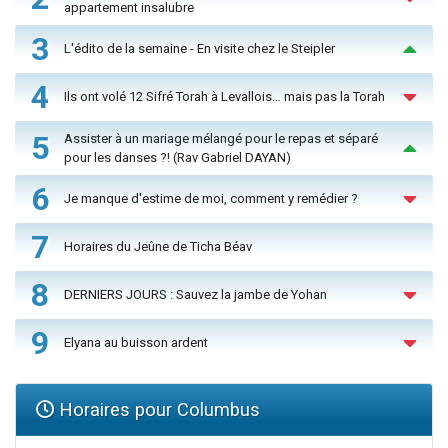
appartement insalubre
3
L'édito de la semaine - En visite chez le Steipler
4
Ils ont volé 12 Sifré Torah à Levallois… mais pas la Torah
5
Assister à un mariage mélangé pour le repas et séparé
pour les danses ?! (Rav Gabriel DAYAN)
6
Je manque d'estime de moi, comment y remédier ?
7
Horaires du Jeûne de Ticha Béav
8
DERNIERS JOURS : Sauvez la jambe de Yohan
9
Elyana au buisson ardent
Horaires pour Columbus