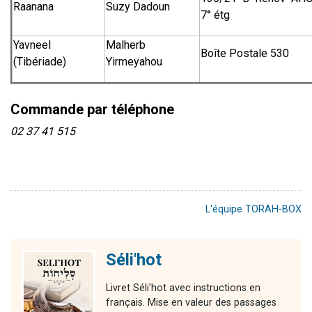
Raanana
Suzy Dadoun
7° étg
Yavneel
Malherb
Boîte Postale 530
(Tibériade)
Yirmeyahou
Commande par téléphone
02 37 41 515
L'équipe TORAH-BOX
Séli'hot
Livret Séli'hot avec instructions en
français. Mise en valeur des passages