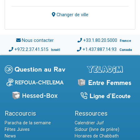
Changer de ville
Nous contacter
+33.1.80.20.5000
France
+972.2.37.41.515
+1.437.887.14.93
Israël
Canada
Raccourcis
Ressources
Paracha de la semaine
Calendrier Juif
Fêtes Juives
Sidour (livre de prière)
News
Horaires de Chabbath