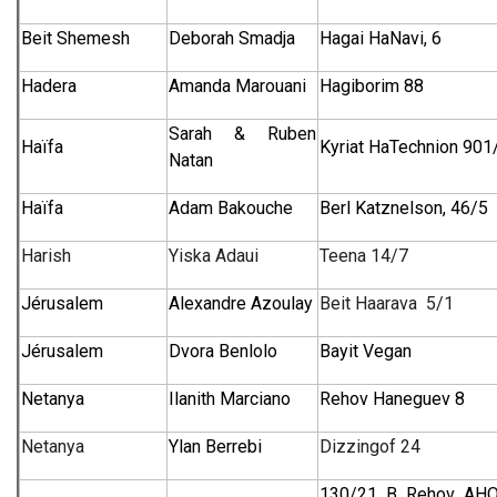
Beit Shemesh
Deborah Smadja
Hagai HaNavi, 6
Hadera
Amanda Marouani
Hagiborim 88
Sarah & Ruben
Haïfa
Kyriat HaTechnion 901
Natan
Haïfa
Adam Bakouche
Berl Katznelson, 46/5
Harish
Yiska Adaui
Teena 14/7
Jérusalem
Alexandre Azoulay
Beit Haarava 5/1
Jérusalem
Dvora Benlolo
Bayit Vegan
Netanya
Ilanith Marciano
Rehov Haneguev 8
Netanya
Ylan Berrebi
Dizzingof 24
130/21 B Rehov AH