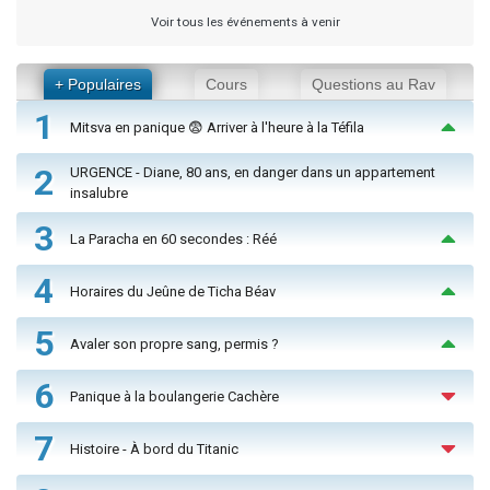
Voir tous les événements à venir
+ Populaires
Cours
Questions au Rav
1
Mitsva en panique 😨 Arriver à l'heure à la Téfila
2
URGENCE - Diane, 80 ans, en danger dans un appartement
insalubre
3
La Paracha en 60 secondes : Réé
4
Horaires du Jeûne de Ticha Béav
5
Avaler son propre sang, permis ?
6
Panique à la boulangerie Cachère
7
Histoire - À bord du Titanic