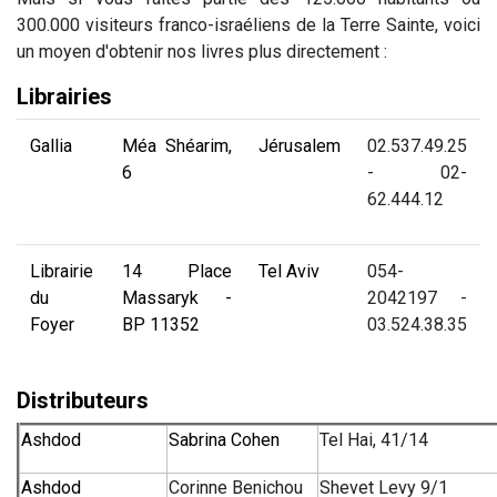
300.000 visiteurs franco-israéliens de la Terre Sainte, voici
un moyen d'obtenir nos livres plus directement :
Librairies
Gallia
Méa Shéarim,
Jérusalem
02.537.49.25
6
- 02-
62.444.12
Librairie
14 Place
Tel Aviv
054-
du
Massaryk -
2042197 -
Foyer
BP 11352
03.524.38.35
Distributeurs
Ashdod
Sabrina Cohen
Tel Hai, 41/14
Ashdod
Corinne Benichou
Shevet Levy 9/1