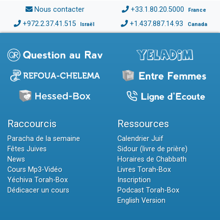
Nous contacter
+33.1.80.20.5000
France
+972.2.37.41.515
+1.437.887.14.93
Israël
Canada
Raccourcis
Ressources
Paracha de la semaine
Calendrier Juif
Fêtes Juives
Sidour (livre de prière)
News
Horaires de Chabbath
Cours Mp3-Vidéo
Livres Torah-Box
Yéchiva Torah-Box
Inscription
Dédicacer un cours
Podcast Torah-Box
English Version