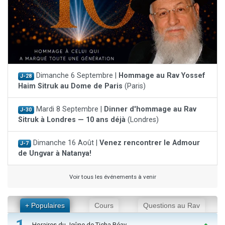
Dimanche 6 Septembre |
Hommage au Rav Yossef
J-28
Haim Sitruk au Dome de Paris
(Paris)
Mardi 8 Septembre |
Dinner d'hommage au Rav
J-30
Sitruk à Londres — 10 ans déjà
(Londres)
Dimanche 16 Août |
Venez rencontrer le Admour
J-7
de Ungvar à Natanya!
Voir tous les événements à venir
+ Populaires
Cours
Questions au Rav
1
Horaires du Jeûne de Ticha Béav