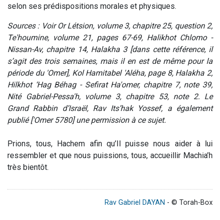
selon ses prédispositions morales et physiques.
Sources : Voir Or Létsion, volume 3, chapitre 25, question 2,
Te'houmine, volume 21, pages 67-69, Halikhot Chlomo -
Nissan-Av, chapitre 14, Halakha 3 [dans cette référence, il
s’agit des trois semaines, mais il en est de même pour la
période du 'Omer], Kol Hamitabel 'Aléha, page 8, Halakha 2,
Hilkhot ‘Hag Béhag - Sefirat Ha'omer, chapitre 7, note 39,
Nité Gabriel-Pessa'h, volume 3, chapitre 53, note 2. Le
Grand Rabbin d’Israël, Rav Its’hak Yossef, a également
publié ['Omer 5780] une permission à ce sujet.
Prions, tous, Hachem afin qu’Il puisse nous aider à lui
ressembler et que nous puissions, tous, accueillir Machia’h
très bientôt.
Rav Gabriel DAYAN
- © Torah-Box