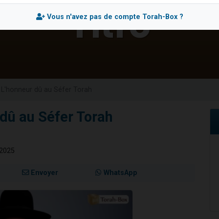
49 places pour étudier en groupe sur Zoom
Vous n'avez pas de compte Torah-Box ?
lles musiques dans Torah-Box Music
viennent de nous rejoindre sur WhatsApp
viennent de nous rejoindre sur WhatsApp
viennent de nous rejoindre sur WhatsApp
- L'honneur dû au Séfer Torah
 dû au Séfer Torah
 2025
Envoyer
WhatsApp