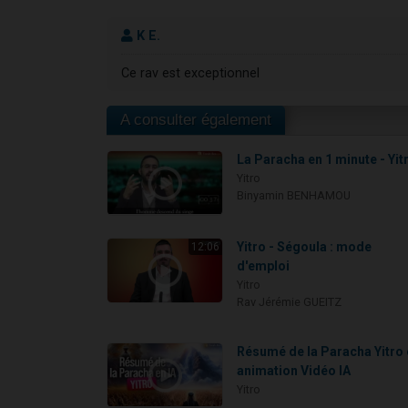
K E.
Ce rav est exceptionnel
A consulter également
La Paracha en 1 minute - Yit
Yitro
Binyamin BENHAMOU
Yitro - Ségoula : mode
12:06
d'emploi
Yitro
Rav Jérémie GUEITZ
Résumé de la Paracha Yitro
animation Vidéo IA
Yitro