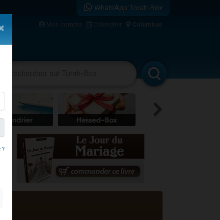
WhatsApp Torah-Box
...
Mon compte
Calendrier
Columbus
×
vertissements
Livres
Rabbanim
bre
 ?