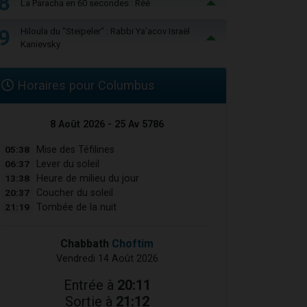
8
La Paracha en 60 secondes : Réé
9
Hiloula du "Steïpeler" : Rabbi Ya’acov Israël
Kanievsky
Horaires pour Columbus
8 Août 2026 - 25 Av 5786
05:38
Mise des Téfilines
06:37
Lever du soleil
13:38
Heure de milieu du jour
20:37
Coucher du soleil
21:19
Tombée de la nuit
Chabbath
Choftim
Vendredi 14 Août 2026
Entrée à
20:11
Sortie à
21:12