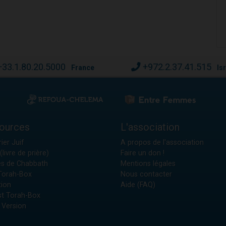
+33.1.80.20.5000
+972.2.37.41.515
France
Is
ources
L'association
ier Juif
A propos de l'association
(livre de prière)
Faire un don !
es de Chabbath
Mentions légales
 Torah-Box
Nous contacter
tion
Aide (FAQ)
t Torah-Box
 Version