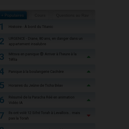
+ Populaires
Cours
Questions au Rav
1
Histoire - À bord du Titanic
2
URGENCE - Diane, 80 ans, en danger dans un
appartement insalubre
3
Mitsva en panique 😨 Arriver à l'heure à la
Téfila
4
Panique à la boulangerie Cachère
5
Horaires du Jeûne de Ticha Béav
6
Résumé de la Paracha Réé en animation
Vidéo IA
7
Ils ont volé 12 Sifré Torah à Levallois… mais
pas la Torah