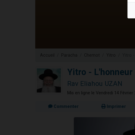
Il reste 
12 nouve
3 personnes 
2 personnes 
2 personnes 
Accueil
Paracha
Chemot
Yitro
Yitro 
Yitro - L'honneur
Rav Eliahou UZAN
Mis en ligne le Vendredi 14 Février
Commenter
Imprimer