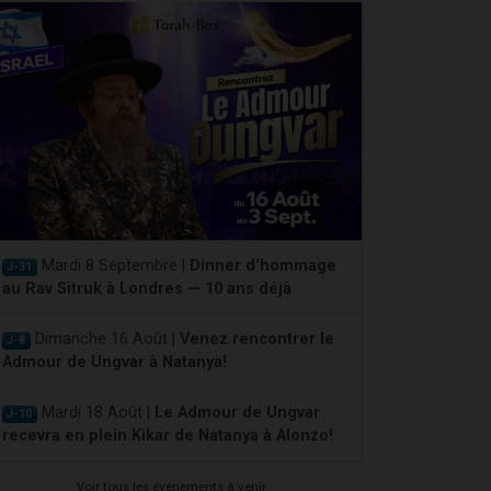
Mardi 8 Septembre |
Dinner d'hommage
J-31
au Rav Sitruk à Londres — 10 ans déjà
Dimanche 16 Août |
Venez rencontrer le
J-8
Admour de Ungvar à Natanya!
Mardi 18 Août |
Le Admour de Ungvar
J-10
recevra en plein Kikar de Natanya à Alonzo!
Voir tous les événements à venir