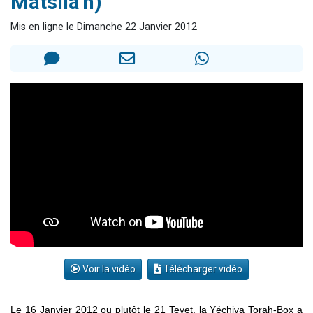
Matslia'h)
61 personnes viennent de demander une bénédiction
Mis en ligne le Dimanche 22 Janvier 2012
Il reste 49 places pour étudier en groupe sur Zoom
Ariel vient de donner son Maasser
Nathaniel vient de donner son Maasser
4 personnes viennent de nous rejoindre sur WhatsApp
Voir la vidéo
Télécharger vidéo
Le 16 Janvier 2012 ou plutôt le 21 Tevet, la Yéchiva Torah-Box a