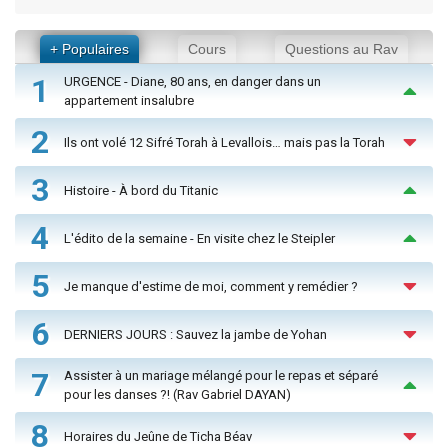
+ Populaires
Cours
Questions au Rav
1
URGENCE - Diane, 80 ans, en danger dans un
appartement insalubre
2
Ils ont volé 12 Sifré Torah à Levallois… mais pas la Torah
3
Histoire - À bord du Titanic
4
L'édito de la semaine - En visite chez le Steipler
5
Je manque d'estime de moi, comment y remédier ?
6
DERNIERS JOURS : Sauvez la jambe de Yohan
7
Assister à un mariage mélangé pour le repas et séparé
pour les danses ?! (Rav Gabriel DAYAN)
8
Horaires du Jeûne de Ticha Béav