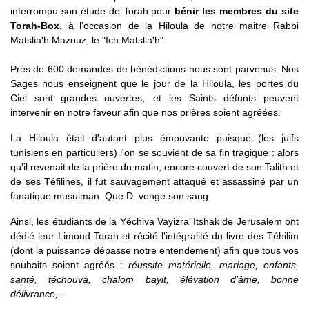
interrompu son étude de Torah pour
bénir les membres du site
Torah-Box
, à l'occasion de la Hiloula de notre maitre Rabbi
Matslia'h Mazouz, le "Ich Matslia'h".
Près de 600 demandes de bénédictions nous sont parvenus. Nos
Sages nous enseignent que le jour de la Hiloula, les portes du
Ciel sont grandes ouvertes, et les Saints défunts peuvent
intervenir en notre faveur afin que nos prières soient agréées.
La Hiloula était d'autant plus émouvante puisque (les juifs
tunisiens en particuliers) l'on se souvient de sa fin tragique : alors
qu'il revenait de la prière du matin, encore couvert de son Talith et
de ses Téfilines, il fut sauvagement attaqué et assassiné par un
fanatique musulman. Que D. venge son sang.
Ainsi, les étudiants de la Yéchiva Vayizra’ Itshak de Jerusalem ont
dédié leur Limoud Torah et récité l'intégralité du livre des Téhilim
(dont la puissance dépasse notre entendement) afin que tous vos
souhaits soient agréés :
réussite matérielle, mariage, enfants,
santé, téchouva, chalom bayit, élévation d'âme, bonne
délivrance,...