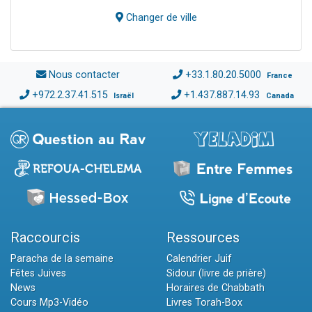
Changer de ville
Nous contacter
+33.1.80.20.5000
France
+972.2.37.41.515
+1.437.887.14.93
Israël
Canada
Raccourcis
Ressources
Paracha de la semaine
Calendrier Juif
Fêtes Juives
Sidour (livre de prière)
News
Horaires de Chabbath
Cours Mp3-Vidéo
Livres Torah-Box