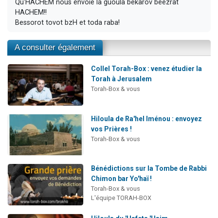
Qu'HACHEM nous envoie la guoula bekarov beezrat
HACHEM!!
Bessorot tovot bzH et toda raba!
A consulter également
Collel Torah-Box : venez étudier la
Torah à Jerusalem
Torah-Box & vous
Hiloula de Ra'hel Iménou : envoyez
vos Prières !
Torah-Box & vous
Bénédictions sur la Tombe de Rabbi
Chimon bar Yo'haï !
Torah-Box & vous
L'équipe TORAH-BOX