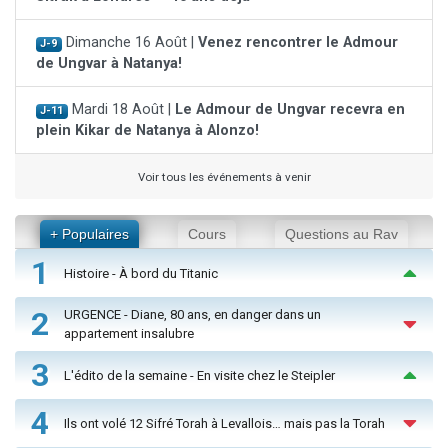
Dimanche 16 Août |
Venez rencontrer le Admour
J-9
de Ungvar à Natanya!
Mardi 18 Août |
Le Admour de Ungvar recevra en
J-11
plein Kikar de Natanya à Alonzo!
Voir tous les événements à venir
+ Populaires
Cours
Questions au Rav
1
Histoire - À bord du Titanic
2
URGENCE - Diane, 80 ans, en danger dans un
appartement insalubre
3
L'édito de la semaine - En visite chez le Steipler
4
Ils ont volé 12 Sifré Torah à Levallois… mais pas la Torah