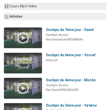
Nouvelle émission radio : Visions de grandeur n°104 : Le Chabbath et le Birkat Hamazone à travers le temps
Cours Mp3-Vidéo
61 personnes viennent de demander une bénédiction
Articles
Ariel vient de donner son Maasser
Il reste 49 places pour étudier en groupe sur Zoom
Ouchpiz du 7ème jour - David
Eva vient de donner son Maasser
Ouchpiz du jour
Rav Emmanuel BENSIMON
Ouchpiz du 6ème jour - Yossef
Souccot
Ouchpiz du 4ème jour - Moché
Ouchpiz du jour
Rav David BREISACHER
Ouchpiz du 3ème jour - Ya'akov