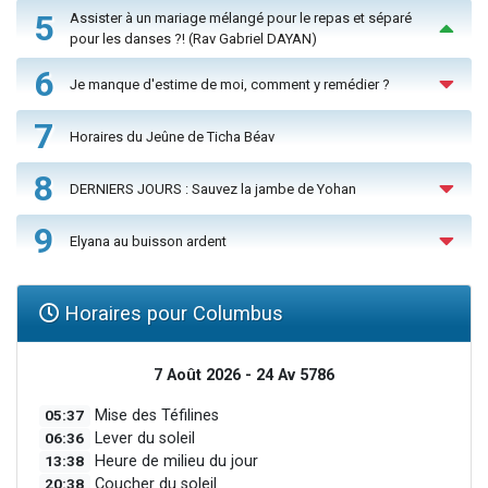
5
Assister à un mariage mélangé pour le repas et séparé
pour les danses ?! (Rav Gabriel DAYAN)
6
Je manque d'estime de moi, comment y remédier ?
7
Horaires du Jeûne de Ticha Béav
8
DERNIERS JOURS : Sauvez la jambe de Yohan
9
Elyana au buisson ardent
Horaires pour Columbus
7 Août 2026 - 24 Av 5786
05:37
Mise des Téfilines
06:36
Lever du soleil
13:38
Heure de milieu du jour
20:38
Coucher du soleil