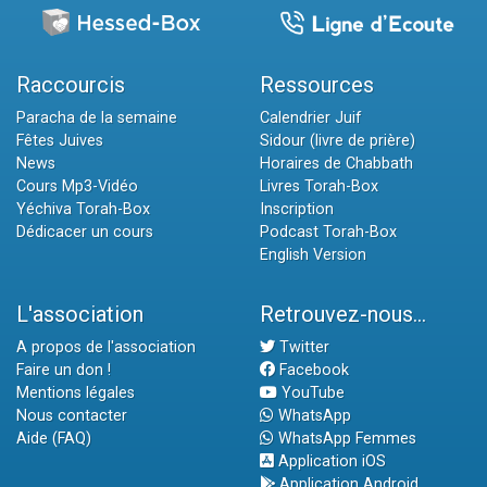
Raccourcis
Ressources
Paracha de la semaine
Calendrier Juif
Fêtes Juives
Sidour (livre de prière)
News
Horaires de Chabbath
Cours Mp3-Vidéo
Livres Torah-Box
Yéchiva Torah-Box
Inscription
Dédicacer un cours
Podcast Torah-Box
English Version
L'association
Retrouvez-nous...
A propos de l'association
Twitter
Faire un don !
Facebook
Mentions légales
YouTube
Nous contacter
WhatsApp
Aide (FAQ)
WhatsApp Femmes
Application iOS
Application Android