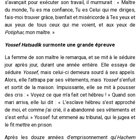
s’avançait pour exécuter son travail, il murmurait : « Maître
du monde, Tu es ma confiance, Tu es Celui qui me diriges,
fais-moi trouver grâce, bienfait et miséricorde à Tes yeux et
aux yeux de tous ceux qui me voient, et aux yeux de
Potiphar
, mon maître. »
Yossef
Hatsadik
surmonte une grande épreuve
La femme de son maître le remarqua, et se mit à le séduire
jour après jour, durant une année entière. Elle essaya de
séduire
Yossef
, mais celui-ci demeura sourd à ses appels.
Alors, elle l’attrapa par ses vêtements, mais
Yossef
s’enfuit
et sortit de la maison. Impuissante, elle se mit à pousser
des cris : « Voyez ce que m’a fait cet hébreu ! » Quand son
mari arriva, elle lui dit : « L’esclave hébreu s’est approché
de moi, et comme j’ai crié, il a abandonné ses vêtements et
s’est enfui. » Yossef fut emmené au tribunal, qui le jugea et
le fit mettre en prison.
Après les douze années d’emprisonnement qu’
Hachem