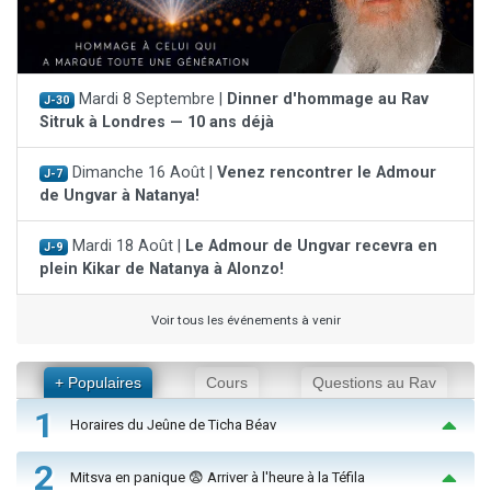
Mardi 8 Septembre |
Dinner d'hommage au Rav
J-30
Sitruk à Londres — 10 ans déjà
Dimanche 16 Août |
Venez rencontrer le Admour
J-7
de Ungvar à Natanya!
Mardi 18 Août |
Le Admour de Ungvar recevra en
J-9
plein Kikar de Natanya à Alonzo!
Voir tous les événements à venir
+ Populaires
Cours
Questions au Rav
1
Horaires du Jeûne de Ticha Béav
2
Mitsva en panique 😨 Arriver à l'heure à la Téfila