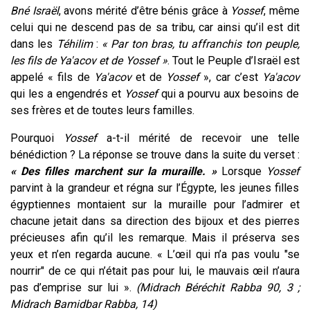
Bné Israël
, avons mérité d’être bénis grâce à
Yossef
, même
celui qui ne descend pas de sa tribu, car ainsi qu’il est dit
dans les
Téhilim
:
« Par ton bras, tu affranchis ton peuple,
les fils de Ya'acov et de Yossef »
. Tout le Peuple d’Israël est
appelé « fils de
Ya'acov
et de
Yossef
», car c’est
Ya'acov
qui les a engendrés et
Yossef
qui a pourvu aux besoins de
ses frères et de toutes leurs familles.
Pourquoi
Yossef
a-t-il mérité de recevoir une telle
bénédiction ? La réponse se trouve dans la suite du verset :
« Des filles marchent sur la muraille. »
Lorsque
Yossef
parvint à la grandeur et régna sur l’Égypte, les jeunes filles
égyptiennes montaient sur la muraille pour l’admirer et
chacune jetait dans sa direction des bijoux et des pierres
précieuses afin qu’il les remarque. Mais il préserva ses
yeux et n’en regarda aucune. « L’œil qui n’a pas voulu "se
nourrir" de ce qui n’était pas pour lui, le mauvais œil n’aura
pas d’emprise sur lui ».
(Midrach Béréchit Rabba 90, 3 ;
Midrach Bamidbar Rabba, 14)