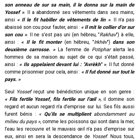
son anneau de sur sa main, il le donna sur la main de
Yossef »
. Il a abandonné ses vêtements dans ses mains,
ainsi
« Il le fit habiller de vêtements de lin »
. Il n’a pas
abaissé son cou pour fauter, ainsi :
« Il mit le collier d’or sur
son cou »
. Il ne s’est pas uni (en hébreu, "
Rakhav
") à elle,
ainsi :
« Il le fit monter
(en hébreu, "
Irkhèv
")
dans son
deuxième carrosse. »
La femme de
Potiphar
alerta les
hommes de sa maison au sujet de ce qui s’était passé,
ainsi :
« Ils appelaient devant lui : "Avrèkh" »
. Il fut donné
comme prisonnier pour cela, ainsi :
« Il fut donné sur tout le
pays. »
Seul
Yossef
reçut une bénédiction unique en son genre :
« Fils fertile Yossef, fils fertile sur l’œil »
, il domine son
regard et aucun regard n’a d’emprise sur lui. Ses fils aussi
furent bénis :
«
Qu’ils se multiplient
abondamment au
milieu du pays »
, comme les poissons qui sont dans la mer,
l’eau les recouvre et le mauvais œil n’a pas d’emprise sur
eux, ainsi en sera la descendance de
Yossef
. Nous tous,