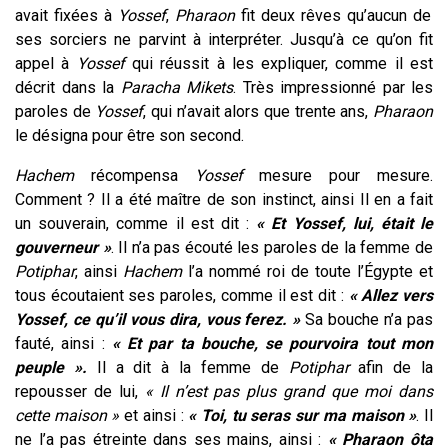
avait fixées à
Yossef
,
Pharaon
fit deux rêves qu’aucun de
ses sorciers ne parvint à interpréter. Jusqu’à ce qu’on fit
appel à
Yossef
qui réussit à les expliquer, comme il est
décrit dans la
Paracha Mikets
. Très impressionné par les
paroles de
Yossef
, qui n’avait alors que trente ans,
Pharaon
le désigna pour être son second.
Hachem
récompensa
Yossef
mesure pour mesure.
Comment ? Il a été maître de son instinct, ainsi Il en a fait
un souverain, comme il est dit :
« Et Yossef, lui, était le
gouverneur »
. Il n’a pas écouté les paroles de la femme de
Potiphar
, ainsi
Hachem
l’a nommé roi de toute l’Égypte et
tous écoutaient ses paroles, comme il est dit :
« Allez vers
Yossef, ce qu’il vous dira, vous ferez. »
Sa bouche n’a pas
fauté, ainsi :
« Et par ta bouche, se pourvoira tout mon
peuple ».
Il a dit à la femme de
Potiphar
afin de la
repousser de lui,
« Il n’est pas plus grand que moi dans
cette maison »
et ainsi :
« Toi, tu seras sur ma maison »
. Il
ne l’a pas étreinte dans ses mains, ainsi :
« Pharaon ôta