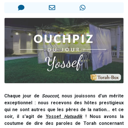
4 personnes viennent de nous rejoindre sur WhatsApp
3 personnes viennent de nous rejoindre sur WhatsApp
3 personnes viennent de faire un don pour 5 jours de vacances aux Orphelins
Odaya vient de donner son Maasser
2 personnes viennent de faire un don pour Tsédaka : pauvres d'Israel
Chaque jour de
Souccot
, nous jouissons d’un mérite
exceptionnel : nous recevons des hôtes prestigieux
qui ne sont autres que les pères de la nation... et ce
soir, il s'agit de
Yossef
Hatsadik
! Nous avons la
coutume de dire des paroles de Torah concernant