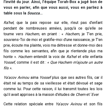
l’invité du jour. Ainsi, l'équipe Torah-Box a jugé bon de
vous en parler, afin que vous aussi, vous en parliez à
table sous la
Soucca
...
Ra’hel
, que la paix repose sur elle, n’eut pas d’enfant
pendant de nombreuses années, jusqu’à ce qu’elle se
tourne vers
Hachem
, en priant : «
Hachem
, je T’en prie,
souviens-Toi de moi et gratifie-moi d’une naissance, je T’en
prie, écoute ma plainte, vois ma détresse et donne-moi des
fils comme les servantes, afin que je n’entende plus ma
honte ».
Hachem
entendit la voix de
Ra’hel
et elle enfanta
Yossef
, comme il est dit :
« Que Hachem m’ajoute un autre
fils ».
Ya'acov
Avinou
aima
Yossef
plus que ses autres fils, car il
était né au temps de sa vieillesse et était dévoué et sage
comme lui. Pour cette raison, il lui transmit toutes les lois
qu’il avait apprises à la maison d’études de
Chem
et ‘
Ever
.
Cette relation spéciale entre
Ya'acov
Avinou
et son fils