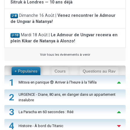
Sitruk à Londres — 10 ans déjà
Dimanche 16 Août |
Venez rencontrer le Admour
J-8
de Ungvar à Natanya!
Mardi 18 Août |
Le Admour de Ungvar recevra en
J-10
plein Kikar de Natanya à Alonzo!
Voir tous les événements à venir
+ Populaires
Cours
Questions au Rav
1
Mitsva en panique 😨 Arriver à l'heure à la Téfila
2
URGENCE - Diane, 80 ans, en danger dans un appartement
insalubre
3
La Paracha en 60 secondes : Réé
4
Histoire - À bord du Titanic