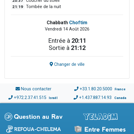
20:37
Coucher du soleil
21:19
Tombée de la nuit
Chabbath
Choftim
Vendredi 14 Août 2026
Entrée à
20:11
Sortie à
21:12
Changer de ville
Nous contacter
+33.1.80.20.5000
France
+972.2.37.41.515
+1.437.887.14.93
Israël
Canada