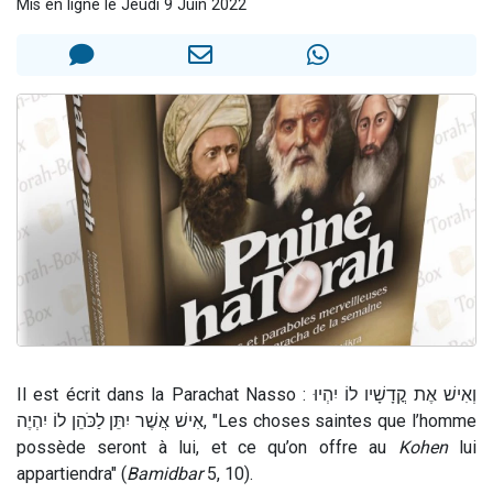
Mis en ligne le Jeudi 9 Juin 2022
2 personnes viennent de nous rejoindre sur WhatsApp
13 personnes viennent de demander une bénédiction
Il reste 49 places pour étudier en groupe sur Zoom
12 nouvelles musiques dans Torah-Box Music
2 personnes viennent de nous rejoindre sur WhatsApp
Il est écrit dans la Parachat Nasso : וְאִישׁ אֶת קֳדָשָׁיו לוֹ יִהְיוּ
אִישׁ אֲשֶׁר יִתֵּן לַכֹּהֵן לוֹ יִהְיֶה, "Les choses saintes que l’homme
possède seront à lui, et ce qu’on offre au
Kohen
lui
appartiendra" (
Bamidbar
5, 10).