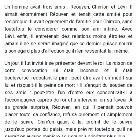
Un homme avait trois amis : Réouven, Chim'on et Lévi. Il
aimait énormément Réouven et tenait cette amitié pour
réciproque. Il avait également de l’amitié pour Chim'on, sans
toutefois le considérer comme son ami intime. Avec
Lévi, enfin, il entretenait des relations moins étroites et
jamais il ne se serait imaginé que ce dernier puisse nourrir
à son égard plus d’affection qu’il n’en ressentait lui-même.
Un jour, il fut invité à se présenter devant le roi. La raison de
cette convocation lui était inconnue et il était
bouleversé, redoutant le pire : peut-être avait-on médit sur
lui et risquait-il la peine de mort ! Il s’enquit du soutien de
ses amis : peut-être l’un d’entre eux consentirait-il à
l’accompagner auprès du roi et à intervenir en sa faveur. À
sa grande surprise, Réouven, en qui il pensait pouvoir
placer toute sa confiance, refusa purement et simplement
de le suivre. Chim'on quant à lui, promit de le suivre
jusqu’aux portes du palais, mais prévint toutefois qu’il ne
saurait en aucune manière se risquer à pénétrer plus loin.