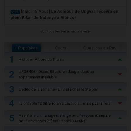
Mardi 18 Août |
Le Admour de Ungvar recevra en
J-11
plein Kikar de Natanya à Alonzo!
Voir tous les événements à venir
+ Populaires
Cours
Questions au Rav
1
Histoire - À bord du Titanic
2
URGENCE - Diane, 80 ans, en danger dans un
appartement insalubre
3
L'édito de la semaine - En visite chez le Steipler
4
Ils ont volé 12 Sifré Torah à Levallois… mais pas la Torah
5
Assister à un mariage mélangé pour le repas et séparé
pour les danses ?! (Rav Gabriel DAYAN)