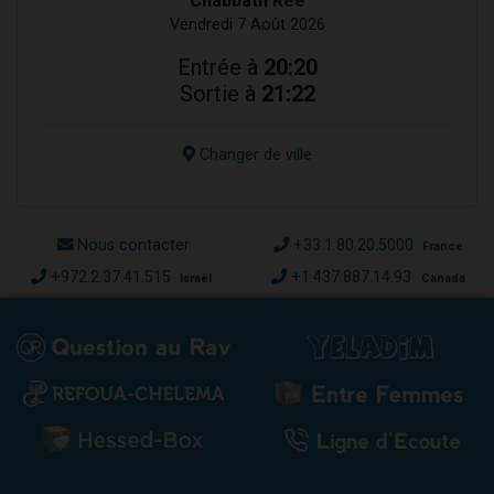
Chabbath
Réé
Vendredi 7 Août 2026
Entrée à
20:20
Sortie à
21:22
Changer de ville
Nous contacter
+33.1.80.20.5000
France
+972.2.37.41.515
+1.437.887.14.93
Israël
Canada