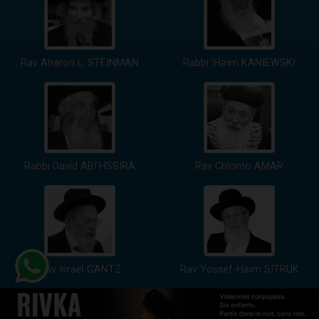
Rav Aharon L. STEINMAN
Rabbi 'Haïm KANIEWSKI
Rabbi David ABI'HSSIRA
Rav Chlomo AMAR
Rav Israël GANTZ
Rav Yossef-Haïm SITRUK