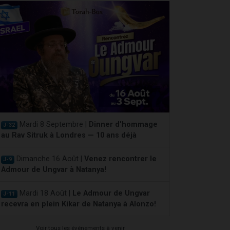
Mardi 8 Septembre |
Dinner d'hommage
J-32
au Rav Sitruk à Londres — 10 ans déjà
Dimanche 16 Août |
Venez rencontrer le
J-9
Admour de Ungvar à Natanya!
Mardi 18 Août |
Le Admour de Ungvar
J-11
recevra en plein Kikar de Natanya à Alonzo!
Voir tous les événements à venir