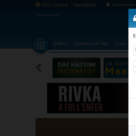
Mon compte
/
Inscription
4 personnes 
3 personnes 
Paracha Réé
Odaya vient 
3 personn
E
3 personn
Vidéos
Question au Rav
Dons
F
13 personnes
2 personnes 
30 perso
Il reste 
12 nouve
3 personnes 
2 personnes 
3 personnes 
2 nouvel
8 personn