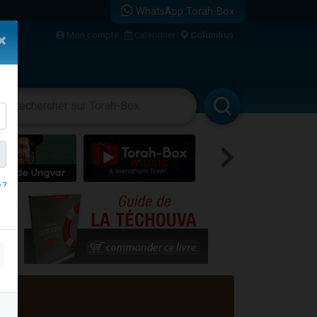
WhatsApp Torah-Box
Mon compte
Calendrier
Columbus
×
re
vertissements
Livres
Rabbanim
 ?