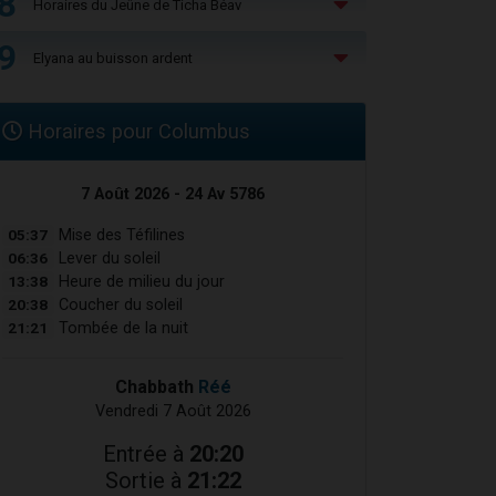
8
Horaires du Jeûne de Ticha Béav
9
Elyana au buisson ardent
Horaires pour Columbus
7 Août 2026 - 24 Av 5786
05:37
Mise des Téfilines
06:36
Lever du soleil
13:38
Heure de milieu du jour
20:38
Coucher du soleil
21:21
Tombée de la nuit
Chabbath
Réé
Vendredi 7 Août 2026
Entrée à
20:20
Sortie à
21:22