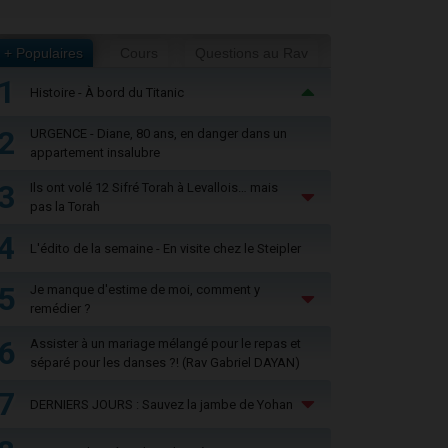
+ Populaires
Cours
Questions au Rav
1
Histoire - À bord du Titanic
2
URGENCE - Diane, 80 ans, en danger dans un
appartement insalubre
3
Ils ont volé 12 Sifré Torah à Levallois… mais
pas la Torah
4
L'édito de la semaine - En visite chez le Steipler
5
Je manque d'estime de moi, comment y
remédier ?
6
Assister à un mariage mélangé pour le repas et
séparé pour les danses ?! (Rav Gabriel DAYAN)
7
DERNIERS JOURS : Sauvez la jambe de Yohan