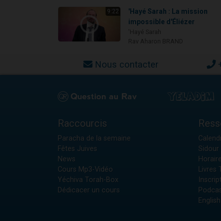
'Hayé Sarah : La mission
9:22
impossible d'Éliézer
'Hayé Sarah
Rav Aharon BRAND
Nous contacter
Raccourcis
Ress
Paracha de la semaine
Calendr
Fêtes Juives
Sidour 
News
Horair
Cours Mp3-Vidéo
Livres
Yéchiva Torah-Box
Inscrip
Dédicacer un cours
Podcas
English