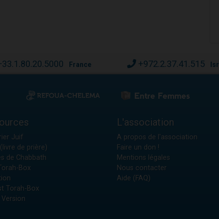
+33.1.80.20.5000
+972.2.37.41.515
France
Is
ources
L'association
ier Juif
A propos de l'association
(livre de prière)
Faire un don !
es de Chabbath
Mentions légales
 Torah-Box
Nous contacter
tion
Aide (FAQ)
t Torah-Box
 Version