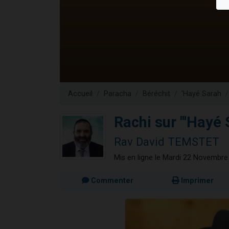
Nouvelle émis
61 personnes
Ariel vient 
Il reste 
Eva vient de
Accueil
Paracha
Béréchit
'Hayé Sarah
Rachi sur "'Hayé
Rav David TEMSTET
Mis en ligne le Mardi 22 Novembre
Commenter
Imprimer