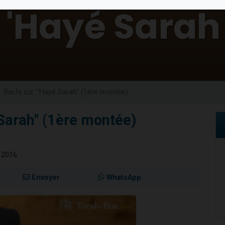
sion radio : Visions de grandeur n°104 : Le Chabbath et le Birkat Hamazone à 
 viennent de demander une bénédiction
de donner son Maasser
49 places pour étudier en groupe sur Zoom
 donner son Maasser
Rachi sur "'Hayé Sarah" (1ère montée)
 Sarah" (1ère montée)
 2016
Envoyer
WhatsApp