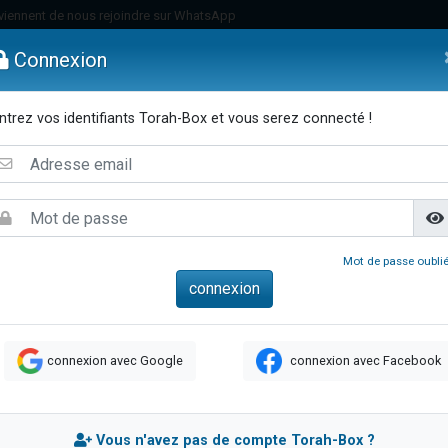
viennent de nous rejoindre sur WhatsApp
viennent de nous rejoindre sur WhatsApp
Connexion
de donner son Maasser
es viennent de faire un don pour 5 jours de vacances aux Orphelins
ntrez vos identifiants Torah-Box et vous serez connecté !
es viennent de faire un don pour Diane, 80 ans, dans un appartement insalub
emmes
Enfants
Etude sur Texte
Musique
Paracha
Di
 viennent de demander une bénédiction
viennent de nous rejoindre sur WhatsApp
nnes viennent de faire un don pour Sauvez la jambe de Yohan
49 places pour étudier en groupe sur Zoom
Mot de passe oublié
lles musiques dans Torah-Box Music
viennent de nous rejoindre sur WhatsApp
viennent de nous rejoindre sur WhatsApp
connexion avec Google
connexion avec Facebook
viennent de nous rejoindre sur WhatsApp
les musiques dans Torah-Box Music
es viennent de faire un don pour Tsédaka : pauvres d'Israel
Vous n'avez pas de compte Torah-Box ?