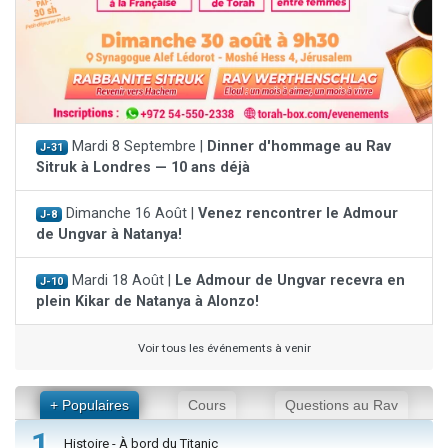
Mardi 8 Septembre |
Dinner d'hommage au Rav
J-31
Sitruk à Londres — 10 ans déjà
Dimanche 16 Août |
Venez rencontrer le Admour
J-8
de Ungvar à Natanya!
Mardi 18 Août |
Le Admour de Ungvar recevra en
J-10
plein Kikar de Natanya à Alonzo!
Voir tous les événements à venir
+ Populaires
Cours
Questions au Rav
1
Histoire - À bord du Titanic