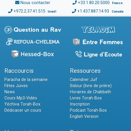
Nous contacter
+33.1.80.20.5000
France
+972.2.37.41.515
+1.437.887.14.93
Israël
Canada
Raccourcis
Ressources
Paracha de la semaine
Calendrier Juif
Fêtes Juives
Sidour (livre de prière)
News
Horaires de Chabbath
Cours Mp3-Vidéo
Livres Torah-Box
Yéchiva Torah-Box
Inscription
Dédicacer un cours
Podcast Torah-Box
English Version