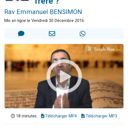
frère ?
13 personnes viennent de demander une bénédiction
Rav Emmanuel BENSIMON
30 personnes viennent de faire un don pour Sauvez la jambe de Yohan
Mis en ligne le Vendredi 30 Décembre 2016
Il reste 49 places pour étudier en groupe sur Zoom
12 nouvelles musiques dans Torah-Box Music
29 personnes viennent de demander une bénédiction
18 minutes
Télécharger MP4
Télécharger MP3