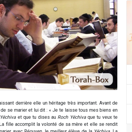
aissant derrière elle un héritage très important. Avant de
e de se marier et lui dit : « Je te laisse tous mes biens en
Yéchiva
et que tu dises au
Roch Yéchiva
que tu veux te
 La fille accomplit la volonté de sa mère et elle se rendit
marier avec Réouven, le meilleur élève de la
Yéchiva
. La