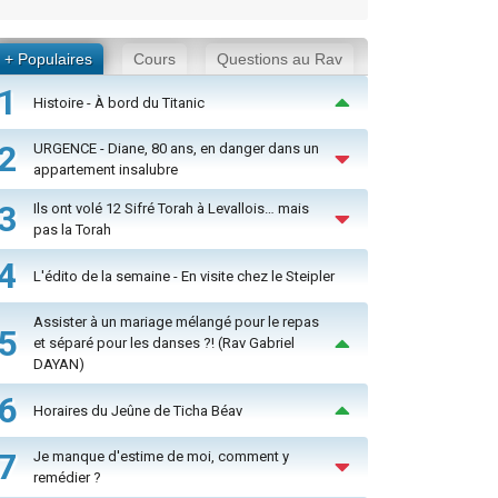
+ Populaires
Cours
Questions au Rav
1
Histoire - À bord du Titanic
2
URGENCE - Diane, 80 ans, en danger dans un
appartement insalubre
3
Ils ont volé 12 Sifré Torah à Levallois… mais
pas la Torah
4
L'édito de la semaine - En visite chez le Steipler
Assister à un mariage mélangé pour le repas
5
et séparé pour les danses ?! (Rav Gabriel
DAYAN)
6
Horaires du Jeûne de Ticha Béav
7
Je manque d'estime de moi, comment y
remédier ?