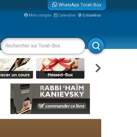
WhatsApp Torah-Box
Mon compte
Calendrier
Columbus
bre
vertissements
Livres
Rabbanim