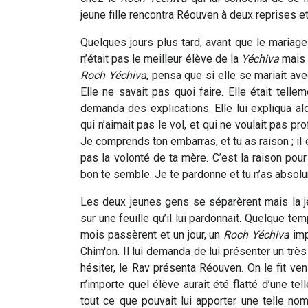
jeune fille rencontra Réouven à deux reprises et 
Quelques jours plus tard, avant que le mariage 
n’était pas le meilleur élève de la
Yéchiva
mais q
Roch Yéchiva
, pensa que si elle se mariait av
Elle ne savait pas quoi faire. Elle était tel
demanda des explications. Elle lui expliqua 
qui n’aimait pas le vol, et qui ne voulait pas prof
Je comprends ton embarras, et tu as raison ; il
pas la volonté de ta mère. C’est la raison pour 
bon te semble. Je te pardonne et tu n’as abso
Les deux jeunes gens se séparèrent mais la 
sur une feuille qu’il lui pardonnait. Quelque te
mois passèrent et un jour, un
Roch Yéchiva
imp
Chim'on. Il lui demanda de lui présenter un trè
hésiter, le Rav présenta Réouven. On le fit ve
n’importe quel élève aurait été flatté d’une te
tout ce que pouvait lui apporter une telle nom