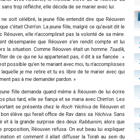
sans trop réfléchir, elle décida de se marier avec lui.
ne soit célébré, la jeune fille entendit dire que Réouven
ue c’était Chim'on. La jeune fille, malgré ce qu’avait dit le
ec Réouven, elle n’accomplirait pas la volonté de sa mère.
lement désemparée que Réouven s’en rendit compte et lui
alors la situation. Comme Réouven était un homme
Tsadik
,
iter de ce qui ne lui appartenait pas, il dit à sa fiancée : «
 est possible qu’en te mariant avec moi, tu n’accomplisses
laquelle je me retire et tu es libre de te marier avec qui
lument pas à me demander pardon. »
jeune fille demanda quand même à Réouven de lui écrire
mps plus tard, elle se fiança et se maria avec Chim'on. Les
ortant se présenta chez le
Roch Yéchiva
de Réouven et
s bon élève qui ferait office de Rav dans sa
Yéchiva
. Sans
nir et à la grande surprise des deux
Rabbanim
, alors que
lle proposition, Réouven refusa. On eut beau lui expliquer
ination et comment il allait diffuser la Torah au sein du