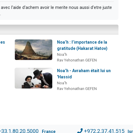
avec l'aide d'achem avoir le merite nous aussi d'etre juste
.
des
Noa’h : l’importance de la
gratitude (Hakarat Hatov)
Noa'h
Rav Yehonathan GEFEN
Noa’h - Avraham était lui un
'Hassid
Noa'h
Rav Yehonathan GEFEN
+33.1.80.20.5000
+972.2.37.41.515
France
Is