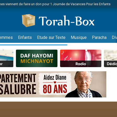
es viennent de faire un don pour 1 Journée de Vacances Pour les Enfants
 viennent de demander une bénédiction
viennent de nous rejoindre sur WhatsApp
49 places pour étudier en groupe sur Zoom
nes viennent de faire un don pour Diane, 80 ans, dans un appartement insalu
emmes
Enfants
Etude sur Texte
Musique
Paracha
Di
 donner son Maasser
viennent de nous rejoindre sur WhatsApp
viennent de nous rejoindre sur WhatsApp
es viennent de faire un don pour 5 jours de vacances aux Orphelins
de donner son Maasser
viennent de nous rejoindre sur WhatsApp
 viennent de demander une bénédiction
lles musiques dans Torah-Box Music
nnes viennent de faire un don pour Sauvez la jambe de Yohan
49 places pour étudier en groupe sur Zoom