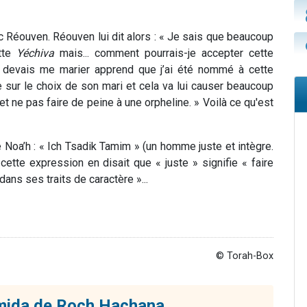
ec Réouven. Réouven lui dit alors : « Je sais que beaucoup
ette
Yéchiva
mais... comment pourrais-je accepter cette
 je devais me marier apprend que j’ai été nommé à cette
e sur le choix de son mari et cela va lui causer beaucoup
t ne pas faire de peine à une orpheline. » Voilà ce qu'est
de Noa’h : « Ich Tsadik Tamim » (un homme juste et intègre.
tte expression en disait que « juste » signifie « faire
 dans ses traits de caractère »...
© Torah-Box
mida de Roch Hachana