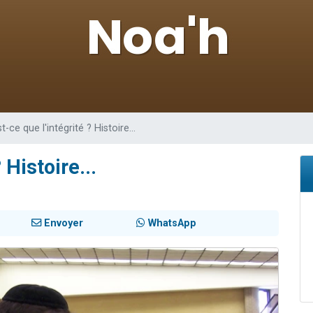
viennent de nous rejoindre sur WhatsApp
viennent de nous rejoindre sur WhatsApp
viennent de nous rejoindre sur WhatsApp
les musiques dans Torah-Box Music
es viennent de faire un don pour Reloger Rivka, 6 enfants, victime de violences
t-ce que l'intégrité ? Histoire...
 Histoire...
Envoyer
WhatsApp