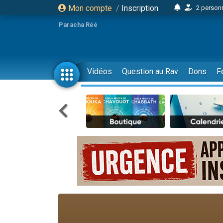
Mon compte
/
Inscription
2 personn
17 personnes
Paracha Réé
4 personnes 
Il reste 
23 person
Vidéos
Question au Rav
Dons
F
Eva vient de
4 personnes 
3 personnes 
3 personn
Odaya vient 
2 personnes 
13 personnes
12 nouve
30 perso
Il reste 