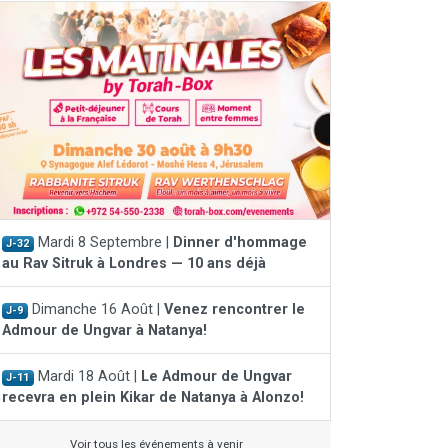
Mardi 8 Septembre |
Dinner d'hommage
J-32
au Rav Sitruk à Londres — 10 ans déjà
Dimanche 16 Août |
Venez rencontrer le
J-9
Admour de Ungvar à Natanya!
Mardi 18 Août |
Le Admour de Ungvar
J-11
recevra en plein Kikar de Natanya à Alonzo!
Voir tous les événements à venir