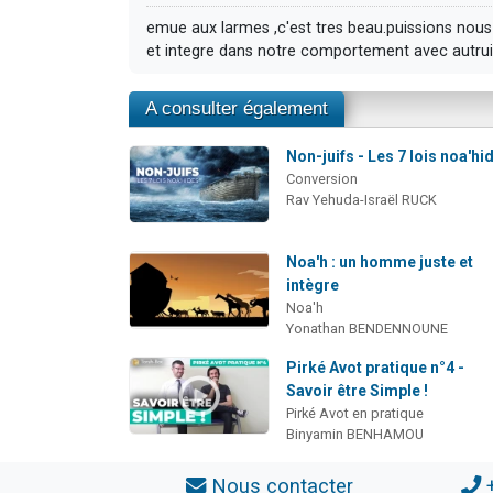
emue aux larmes ,c'est tres beau.puissions nous 
et integre dans notre comportement avec autrui
A consulter également
Non-juifs - Les 7 lois noa'hi
Conversion
Rav Yehuda-Israël RUCK
Noa'h : un homme juste et
intègre
Noa'h
Yonathan BENDENNOUNE
Pirké Avot pratique n°4 -
Savoir être Simple !
Pirké Avot en pratique
Binyamin BENHAMOU
Nous contacter