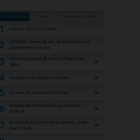
+ Populaires
Cours
Questions au Rav
1
Histoire - À bord du Titanic
2
URGENCE - Diane, 80 ans, en danger dans un
appartement insalubre
3
Mitsva en panique 😨 Arriver à l'heure à la
Téfila
4
Panique à la boulangerie Cachère
5
Horaires du Jeûne de Ticha Béav
6
Résumé de la Paracha Réé en animation
Vidéo IA
7
Ils ont volé 12 Sifré Torah à Levallois… mais
pas la Torah