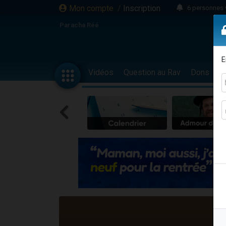
Mon compte
/
Inscription
6 personnes 
4 personn
Paracha Réé
2 personn
17 personnes
E
4 personnes 
Vidéos
Question au Rav
Dons
F
Il reste 
23 person
Eva vient de
4 personnes 
3 personnes 
3 personn
Odaya vient 
13 personnes
2 personnes 
30 perso