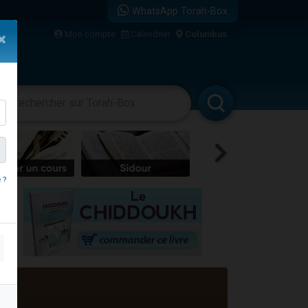
WhatsApp Torah-Box
...
Mon compte
Calendrier
Columbus
×
vertissements
Livres
Rabbanim
bre
 ?