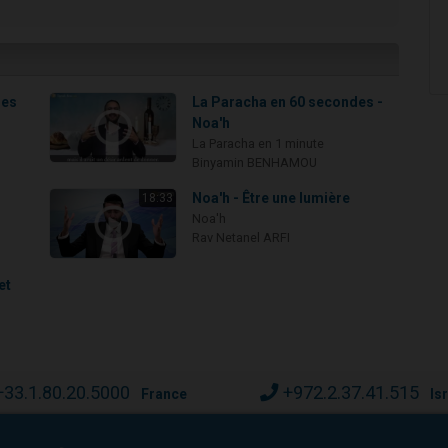
des
La Paracha en 60 secondes -
Noa'h
La Paracha en 1 minute
Binyamin BENHAMOU
Noa'h - Être une lumière
18:33
Noa'h
Rav Netanel ARFI
et
+33.1.80.20.5000
+972.2.37.41.515
France
Is