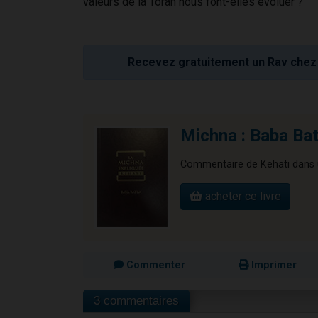
valeurs de la Torah nous font-elles évoluer ?
Recevez gratuitement un Rav chez 
Michna : Baba Bat
Commentaire de Kehati dans u
acheter ce livre
Commenter
Imprimer
3 commentaires