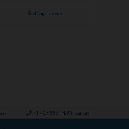
Changer de ville
+1.437.887.14.93
raël
Canada