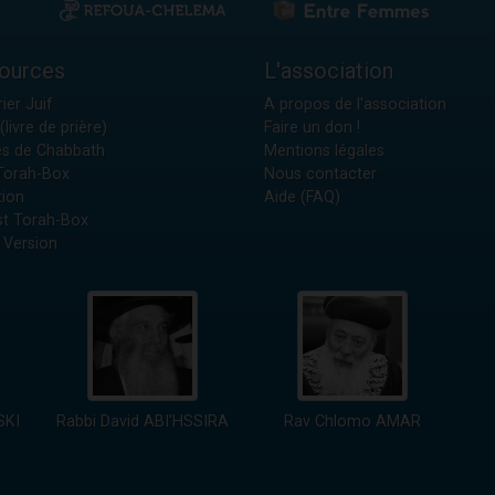
ources
L'association
ier Juif
A propos de l'association
(livre de prière)
Faire un don !
es de Chabbath
Mentions légales
 Torah-Box
Nous contacter
tion
Aide (FAQ)
t Torah-Box
 Version
SKI
Rabbi David ABI'HSSIRA
Rav Chlomo AMAR