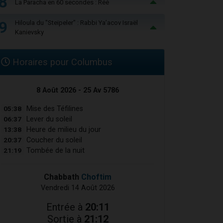
8
La Paracha en 60 secondes : Réé
9
Hiloula du "Steïpeler" : Rabbi Ya’acov Israël
Kanievsky
Horaires pour Columbus
8 Août 2026 - 25 Av 5786
05:38
Mise des Téfilines
06:37
Lever du soleil
13:38
Heure de milieu du jour
20:37
Coucher du soleil
21:19
Tombée de la nuit
Chabbath
Choftim
Vendredi 14 Août 2026
Entrée à
20:11
Sortie à
21:12