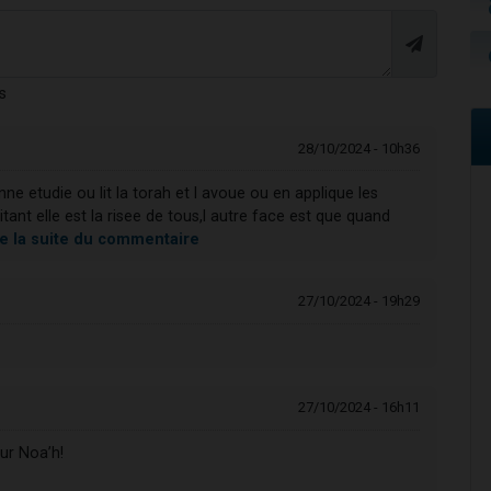
s
28/10/2024 - 10h36
e etudie ou lit la torah et l avoue ou en applique les
itant elle est la risee de tous,l autre face est que quand
re la suite du commentaire
27/10/2024 - 19h29
27/10/2024 - 16h11
ur Noa’h!