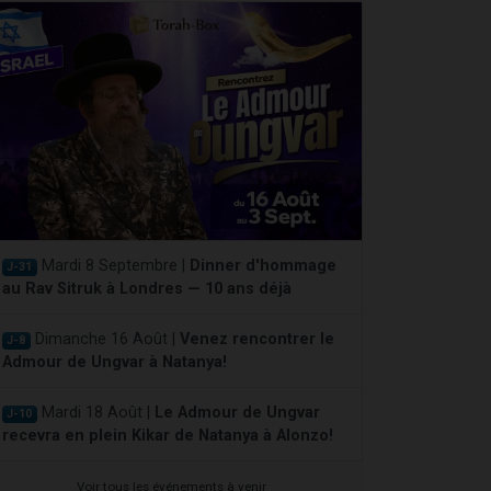
Mardi 8 Septembre |
Dinner d'hommage
J-31
au Rav Sitruk à Londres — 10 ans déjà
Dimanche 16 Août |
Venez rencontrer le
J-8
Admour de Ungvar à Natanya!
Mardi 18 Août |
Le Admour de Ungvar
J-10
recevra en plein Kikar de Natanya à Alonzo!
Voir tous les événements à venir