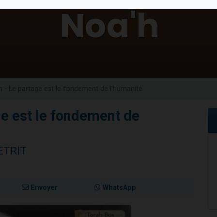
49 places pour étudier en groupe sur Zoom
lles musiques dans Torah-Box Music
viennent de nous rejoindre sur WhatsApp
viennent de nous rejoindre sur WhatsApp
viennent de nous rejoindre sur WhatsApp
h - Le partage est le fondement de l'humanité
ge est le fondement de
ETRIT
Envoyer
WhatsApp