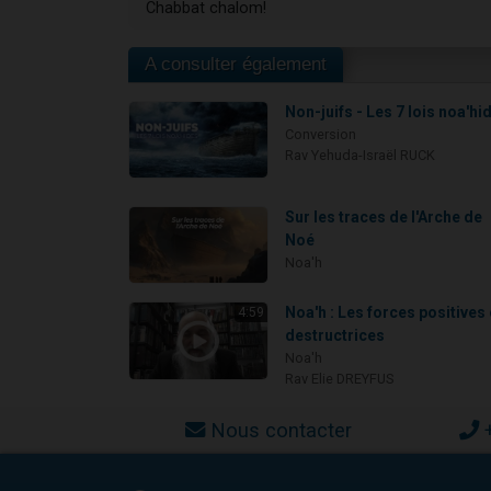
Chabbat chalom!
A consulter également
Non-juifs - Les 7 lois noa'hi
Conversion
Rav Yehuda-Israël RUCK
Sur les traces de l'Arche de
Noé
Noa'h
Noa'h : Les forces positives 
4:59
destructrices
Noa'h
Rav Elie DREYFUS
Nous contacter