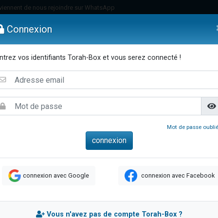
viennent de nous rejoindre sur WhatsApp
es viennent de faire un don pour Reloger Rivka, 6 enfants, victime de violences
Connexion
es viennent de faire un don pour 1 Journée de Vacances Pour les Enfants
 viennent de demander une bénédiction
ntrez vos identifiants Torah-Box et vous serez connecté !
viennent de nous rejoindre sur WhatsApp
emmes
Enfants
Etude sur Texte
Musique
Paracha
Di
49 places pour étudier en groupe sur Zoom
nes viennent de faire un don pour Diane, 80 ans, dans un appartement insalu
 donner son Maasser
viennent de nous rejoindre sur WhatsApp
Mot de passe oublié
viennent de nous rejoindre sur WhatsApp
es viennent de faire un don pour 5 jours de vacances aux Orphelins
de donner son Maasser
connexion avec Google
connexion avec Facebook
 viennent de demander une bénédiction
viennent de nous rejoindre sur WhatsApp
nnes viennent de faire un don pour Sauvez la jambe de Yohan
Vous n'avez pas de compte Torah-Box ?