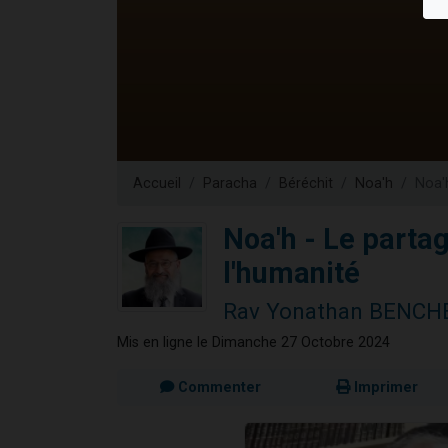
Il reste 
12 nouve
3 personnes 
2 personnes 
2 personnes 
Accueil
Paracha
Béréchit
Noa'h
Noa'
Noa'h - Le parta
l'humanité
Rav Yonathan BENCH
Mis en ligne le Dimanche 27 Octobre 2024
Commenter
Imprimer