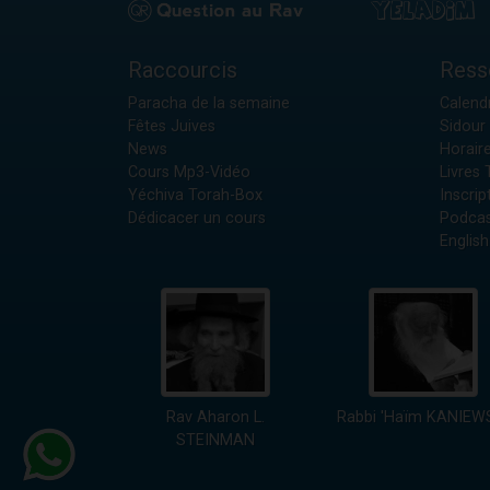
Raccourcis
Ress
Paracha de la semaine
Calendr
Fêtes Juives
Sidour 
News
Horair
Cours Mp3-Vidéo
Livres
Yéchiva Torah-Box
Inscrip
Dédicacer un cours
Podcas
English
Rav Aharon L.
Rabbi 'Haïm KANIEW
STEINMAN