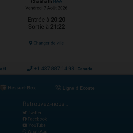
Chabbath
Réé
Vendredi 7 Août 2026
Entrée à
20:20
Sortie à
21:22
Changer de ville
+1.437.887.14.93
raël
Canada
Retrouvez-nous...
Twitter
Facebook
YouTube
WhatsApp