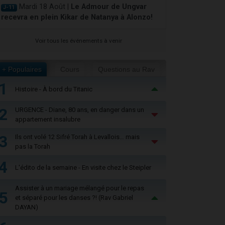
Mardi 18 Août |
Le Admour de Ungvar
J-11
recevra en plein Kikar de Natanya à Alonzo!
Voir tous les événements à venir
+ Populaires
Cours
Questions au Rav
1
Histoire - À bord du Titanic
2
URGENCE - Diane, 80 ans, en danger dans un
appartement insalubre
3
Ils ont volé 12 Sifré Torah à Levallois… mais
pas la Torah
4
L'édito de la semaine - En visite chez le Steipler
Assister à un mariage mélangé pour le repas
5
et séparé pour les danses ?! (Rav Gabriel
DAYAN)