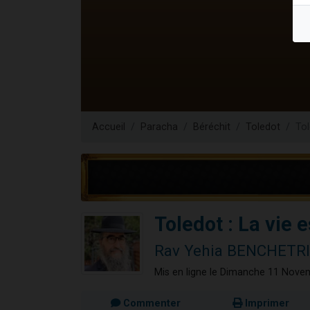
3 personnes 
2 personnes 
3 personnes 
2 nouvel
4 personn
Accueil
Paracha
Béréchit
Toledot
Tol
Toledot : La vie 
Rav Yehia BENCHETR
Mis en ligne le Dimanche 11 Nove
Commenter
Imprimer