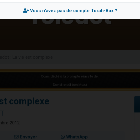
viennent de nous rejoindre sur WhatsApp
Vous n'avez pas de compte Torah-Box ?
viennent de nous rejoindre sur WhatsApp
viennent de nous rejoindre sur WhatsApp
les musiques dans Torah-Box Music
es viennent de faire un don pour Reloger Rivka, 6 enfants, victime de violences
edot : La vie est complexe
est complexe
IT
mbre 2012
Envoyer
WhatsApp