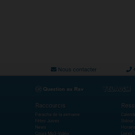
Nous contacter
Raccourcis
Ress
Paracha de la semaine
Calendr
Fêtes Juives
Sidour 
News
Horair
Cours Mp3-Vidéo
Livres