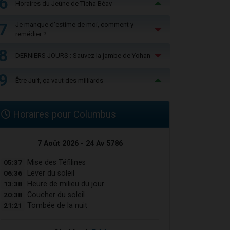
6
Horaires du Jeûne de Ticha Béav
7
Je manque d'estime de moi, comment y
remédier ?
8
DERNIERS JOURS : Sauvez la jambe de Yohan
9
Être Juif, ça vaut des milliards
Horaires pour Columbus
7 Août 2026 - 24 Av 5786
05:37
Mise des Téfilines
06:36
Lever du soleil
13:38
Heure de milieu du jour
20:38
Coucher du soleil
21:21
Tombée de la nuit