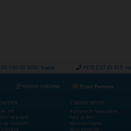
+33.1.80.20.5000
+972.2.37.41.515
France
Is
ources
L'association
ier Juif
A propos de l'association
(livre de prière)
Faire un don !
es de Chabbath
Mentions légales
 Torah-Box
Nous contacter