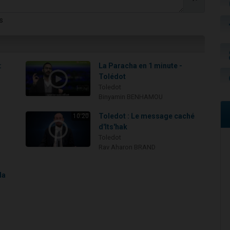
s
:
La Paracha en 1 minute -
Tolédot
Toledot
Binyamin BENHAMOU
Toledot : Le message caché
10:20
d'Its'hak
Toledot
Rav Aharon BRAND
la