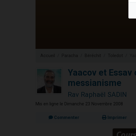
6 personn
2 personn
10 personnes
Il reste 
3 personn
Accueil
Paracha
Béréchit
Toledot
Ya
Yaacov et Essav 
messianisme
Rav Raphaël SADIN
Mis en ligne le Dimanche 23 Novembre 2008
Commenter
Imprimer