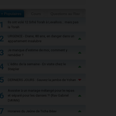
+ Populaires
Cours
Questions au Rav
1
Ils ont volé 12 Sifré Torah à Levallois… mais pas
la Torah
2
URGENCE - Diane, 80 ans, en danger dans un
appartement insalubre
3
Je manque d'estime de moi, comment y
remédier ?
4
L'édito de la semaine - En visite chez le
Steipler
5
DERNIERS JOURS : Sauvez la jambe de Yohan
Assister à un mariage mélangé pour le repas
6
et séparé pour les danses ?! (Rav Gabriel
DAYAN)
7
Horaires du Jeûne de Ticha Béav