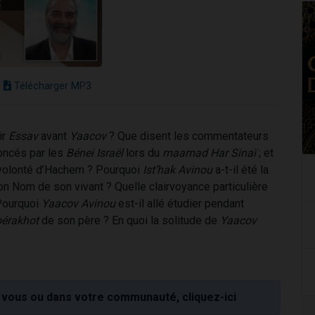
Télécharger MP3
ir
Essav
avant
Yaacov
? Que disent les commentateurs
oncés par les
Bénei Israël
lors du
maamad Har Sinaï
; et
volonté d’Hachem ? Pourquoi
Ist’hak Avinou
a-t-il été la
 Nom de son vivant ? Quelle clairvoyance particulière
 Pourquoi
Yaacov Avinou
est-il allé étudier pendant
érakhot
de son père ? En quoi la solitude de
Yaacov
vous ou dans votre communauté, cliquez-ici