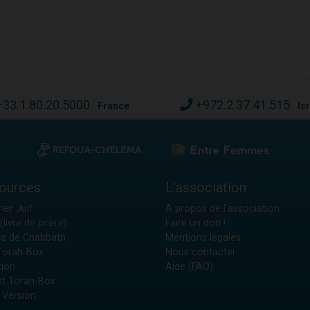
+33.1.80.20.5000
+972.2.37.41.515
France
Is
ources
L'association
ier Juif
A propos de l'association
(livre de prière)
Faire un don !
es de Chabbath
Mentions légales
 Torah-Box
Nous contacter
tion
Aide (FAQ)
t Torah-Box
 Version