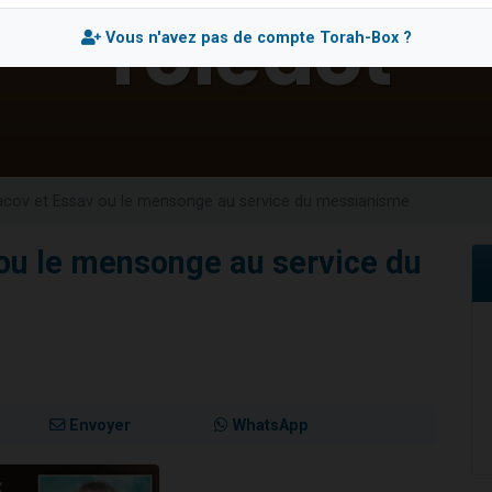
es viennent de faire un don pour 5 enfants déjà orphelins risquent de perdre
Vous n'avez pas de compte Torah-Box ?
es viennent de faire un don pour Reloger Rivka, 6 enfants, victime de violences
 viennent de demander une bénédiction
49 places pour étudier en groupe sur Zoom
es viennent de faire un don pour Diane, 80 ans, dans un appartement insalub
acov et Essav ou le mensonge au service du messianisme
ou le mensonge au service du
Envoyer
WhatsApp