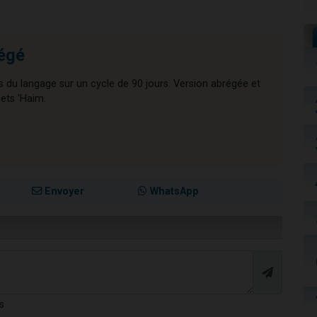
régé
s du langage sur un cycle de 90 jours. Version abrégée et
afets 'Haim.
Envoyer
WhatsApp
s