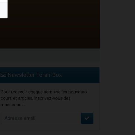
 leur maman
...
re
Newsletter Torah-Box
Pour recevoir chaque semaine les nouveaux
cours et articles, inscrivez-vous dès
maintenant :