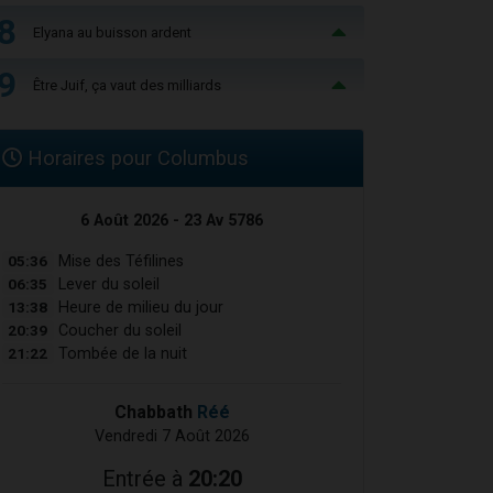
8
Elyana au buisson ardent
9
Être Juif, ça vaut des milliards
Horaires pour Columbus
6 Août 2026 - 23 Av 5786
05:36
Mise des Téfilines
06:35
Lever du soleil
13:38
Heure de milieu du jour
20:39
Coucher du soleil
21:22
Tombée de la nuit
Chabbath
Réé
Vendredi 7 Août 2026
Entrée à
20:20