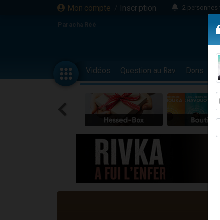
Mon compte
/
Inscription
2 personnes 
13 personnes
Paracha Réé
12 nouve
30 perso
Il reste 
Vidéos
Question au Rav
Dons
F
3 personnes 
2 personnes 
3 personnes 
2 nouvel
8 personn
Nouvelle émis
61 personnes
Il reste 
Ariel vient 
Nathaniel vi