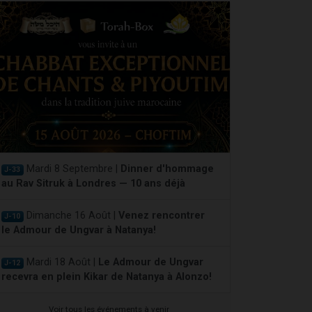
Mardi 8 Septembre |
Dinner d'hommage
J-33
au Rav Sitruk à Londres — 10 ans déjà
Dimanche 16 Août |
Venez rencontrer
J-10
le Admour de Ungvar à Natanya!
Mardi 18 Août |
Le Admour de Ungvar
J-12
recevra en plein Kikar de Natanya à Alonzo!
Voir tous les événements à venir