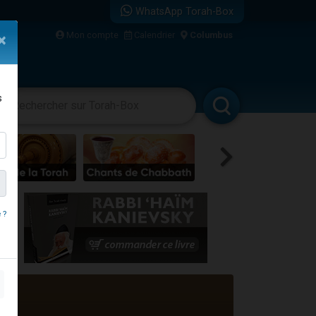
WhatsApp Torah-Box
Mon compte
Calendrier
Columbus
×
s
vertissements
Livres
Rabbanim
 ?
travers le temps