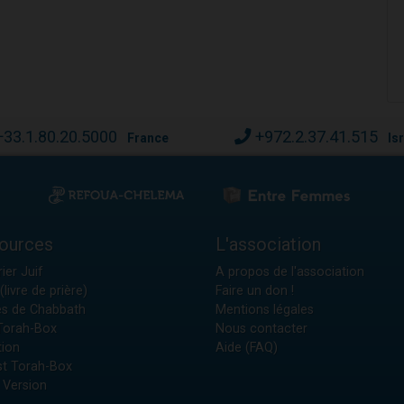
+33.1.80.20.5000
+972.2.37.41.515
France
Is
ources
L'association
ier Juif
A propos de l'association
(livre de prière)
Faire un don !
es de Chabbath
Mentions légales
 Torah-Box
Nous contacter
tion
Aide (FAQ)
t Torah-Box
 Version