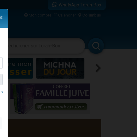
WhatsApp Torah-Box
Mon compte
Calendrier
Columbus
×
bre
vertissements
Livres
Rabbanim
 ?