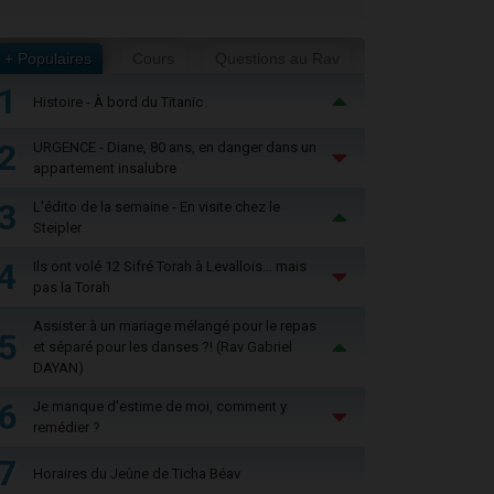
+ Populaires
Cours
Questions au Rav
1
Histoire - À bord du Titanic
2
URGENCE - Diane, 80 ans, en danger dans un
appartement insalubre
3
L'édito de la semaine - En visite chez le
Steipler
4
Ils ont volé 12 Sifré Torah à Levallois… mais
pas la Torah
Assister à un mariage mélangé pour le repas
5
et séparé pour les danses ?! (Rav Gabriel
DAYAN)
6
Je manque d'estime de moi, comment y
remédier ?
7
Horaires du Jeûne de Ticha Béav