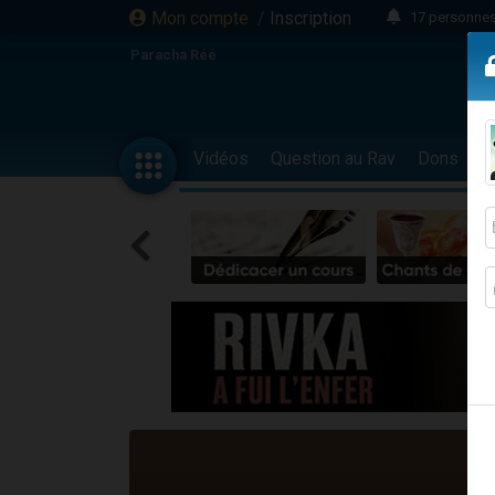
Mon compte
/
Inscription
17 personnes
4 personnes 
Paracha Réé
Il reste 
23 person
Eva vient de
Vidéos
Question au Rav
Dons
F
4 personnes 
3 personnes 
3 personn
Odaya vient 
13 personnes
2 personnes 
30 perso
12 nouve
Il reste 
3 personnes 