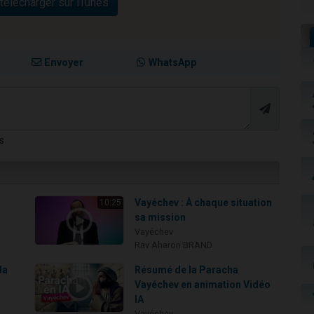
télécharger sur iTunes
Envoyer
WhatsApp
s
Vayéchev : À chaque situation
10:25
sa mission
Vayéchev
Rav Aharon BRAND
la
Résumé de la Paracha
Vayéchev en animation Vidéo
IA
Vayéchev