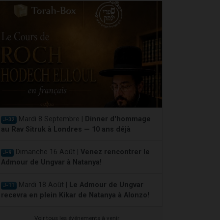
Mardi 8 Septembre |
Dinner d'hommage
J-32
au Rav Sitruk à Londres — 10 ans déjà
Dimanche 16 Août |
Venez rencontrer le
J-9
Admour de Ungvar à Natanya!
Mardi 18 Août |
Le Admour de Ungvar
J-11
recevra en plein Kikar de Natanya à Alonzo!
Voir tous les événements à venir