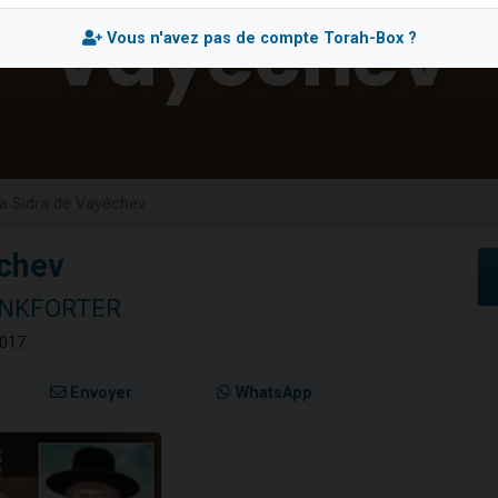
viennent de nous rejoindre sur WhatsApp
Vous n'avez pas de compte Torah-Box ?
les musiques dans Torah-Box Music
viennent de nous rejoindre sur WhatsApp
es viennent de faire un don pour Tsédaka : pauvres d'Israel
es viennent de faire un don pour 1 Journée de Vacances Pour les Enfants
a Sidra de Vayéchev
échev
RANKFORTER
2017
Envoyer
WhatsApp