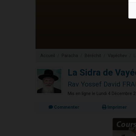
2 personnes 
2 nouvel
3 personnes 
8 personn
2 personn
Accueil
Paracha
Béréchit
Vayéchev
L
La Sidra de Vay
Rav Yossef David F
Mis en ligne le Lundi 4 Décembre 
Commenter
Imprimer