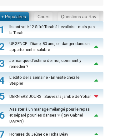
+ Populaires
Cours
Questions au Rav
1
Ils ont volé 12 Sifré Torah à Levallois… mais pas
la Torah
2
URGENCE - Diane, 80 ans, en danger dans un
appartement insalubre
3
Je manque d'estime de moi, comment y
remédier ?
4
L'édito de la semaine - En visite chez le
Steipler
5
DERNIERS JOURS : Sauvez la jambe de Yohan
Assister à un mariage mélangé pour le repas
6
et séparé pour les danses ?! (Rav Gabriel
DAYAN)
7
Horaires du Jeûne de Ticha Béav