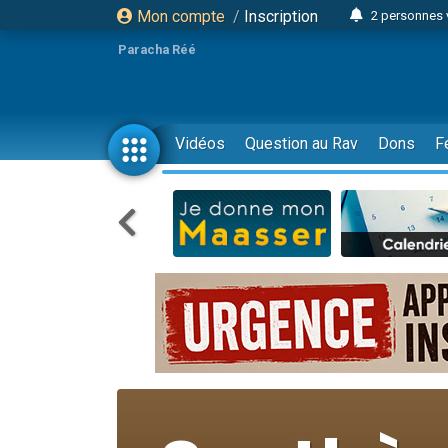
Mon compte
/
Inscription
2 personnes 
13 personnes
Paracha Réé
12 nouve
30 perso
Il reste 
Vidéos
Question au Rav
Dons
F
3 personnes 
2 personnes 
3 personnes 
2 nouvel
8 personn
Nouvelle émis
61 personnes
Il reste 
Ariel vient 
Nathaniel vi