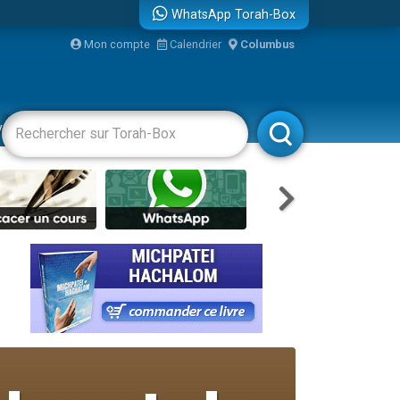
WhatsApp Torah-Box
Mon compte
Calendrier
Columbus
vertissements
Livres
Rabbanim
travers le temps