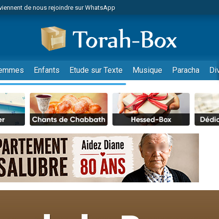
viennent de nous rejoindre sur WhatsApp
 viennent de demander une bénédiction
lles musiques dans Torah-Box Music
nnes viennent de faire un don pour Sauvez la jambe de Yohan
49 places pour étudier en groupe sur Zoom
emmes
Enfants
Etude sur Texte
Musique
Paracha
Di
viennent de nous rejoindre sur WhatsApp
viennent de nous rejoindre sur WhatsApp
viennent de nous rejoindre sur WhatsApp
les musiques dans Torah-Box Music
es viennent de faire un don pour Tsédaka : pauvres d'Israel
sion radio : Visions de grandeur n°104 : Le Chabbath et le Birkat Hamazone à 
 viennent de demander une bénédiction
49 places pour étudier en groupe sur Zoom
de donner son Maasser
ent de donner son Maasser