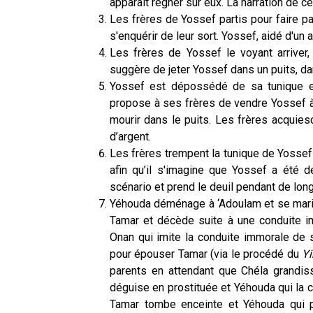
apparaît régner sur eux. La narration de 
Les frères de Yossef partis pour faire pa
s'enquérir de leur sort. Yossef, aidé d'un a
Les frères de Yossef le voyant arriver,
suggère de jeter Yossef dans un puits, dan
Yossef est dépossédé de sa tunique e
propose à ses frères de vendre Yossef à
mourir dans le puits. Les frères acquie
d’argent.
Les frères trempent la tunique de Yossef 
afin qu’il s'imagine que Yossef a été d
scénario et prend le deuil pendant de lon
Yéhouda déménage à ‘Adoulam et se marie. Il
Tamar et décède suite à une conduite 
Onan qui imite la conduite immorale de s
pour épouser Tamar (via le procédé du
Y
parents en attendant que Chéla grandi
déguise en prostituée et Yéhouda qui la cr
Tamar tombe enceinte et Yéhouda qui pe