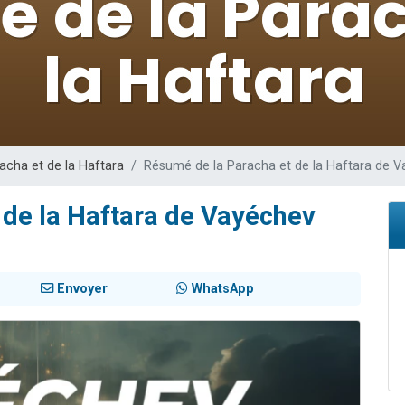
es viennent de faire un don pour 5 enfants déjà orphelins risquent de perdre
es viennent de faire un don pour Reloger Rivka, 6 enfants, victime de violences
 viennent de demander une bénédiction
49 places pour étudier en groupe sur Zoom
es viennent de faire un don pour Diane, 80 ans, dans un appartement insalub
acha et de la Haftara
Résumé de la Paracha et de la Haftara de 
 de la Haftara de Vayéchev
Envoyer
WhatsApp