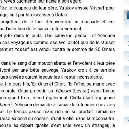
ces rêves augmente leur haine à son égard.
ître le troupeau de leur père, Ya’akov envoie Yossef pour
nge, finit par les localiser à Dotan.
 projettent de le tuer. Réouven les en dissuade et leur
s l’intention de le sauver ultérieurement.
t jeté dans le puits. Une caravane passe et Yéhouda
 ces voyageurs comme esclave, plutôt que de le laisser
scent et Yossef est vendu contre la somme de 20 Dinars
dans le sang d’un mouton abattu et l’envoient à leur père
évoré par une bête sauvage. Ya’akov croit à ce terrible
gues années durant lesquelles il reste inconsolable.
 a trois fils, ‘Er, Onan et Chéla. ‘Er l’aîné, se marie avec
immorale. Onan procède au
Yiboum
(Lévirat) avec Tamar.
on grand frère, meurt également. Chéla étant trop jeune
iboum
), Yéhouda demande à Tamar de retourner chez ses
sse. Le temps passe mais rien ne se produit. Tamar se
oise au bord du chemin, s’unit à elle, sans la reconnaître.
nse au départ qu’elle s’est unie avec un étranger, la