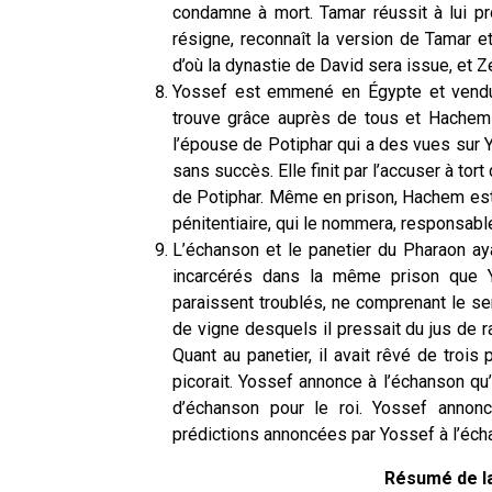
condamne à mort. Tamar réussit à lui pr
résigne, reconnaît la version de Tamar et
d’où la dynastie de David sera issue, et Zé
Yossef est emmené en Égypte et vendu 
trouve grâce auprès de tous et Hachem f
l’épouse de Potiphar qui a des vues sur Yos
sans succès. Elle finit par l’accuser à tort
de Potiphar. Même en prison, Hachem est 
pénitentiaire, qui le nommera, responsabl
L’échanson et le panetier du Pharaon ay
incarcérés dans la même prison que Y
paraissent troublés, ne comprenant le se
de vigne desquels il pressait du jus de 
Quant au panetier, il avait rêvé de troi
picorait. Yossef annonce à l’échanson qu’
d’échanson pour le roi. Yossef annonc
prédictions annoncées par Yossef à l’écha
Résumé de l