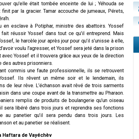
ouver qu'elle était tombée enceinte de lui ; Yéhouda se
 finit par la gracier. Tamar accouche de jumeaux, Pérets,
ra’h.
en esclave à Potiphar, ministre des abattoirs. Yossef
ait réussir Yossef dans tout ce qu'il entreprend. Mais
sef, le harcèle jour après jour pour qu’il s’unisse à elle,
 d’avoir voulu l’agresser, et Yossef sera jeté dans la prison
avec Yossef et il trouvera grâce aux yeux de la direction
e des autres prisonniers.
ant commis une faute professionnelle, ils se retrouvent
ossef. Ils rêvent un même soir et le lendemain, ils
ns de leur rêve. L’échanson avait rêvé de trois sarments
raisin dans une coupe avant de la transmettre au Pharaon.
s paniers remplis de produits de boulangerie qu’un oiseau
il sera libéré dans trois jours et reprendra ses fonctions
e au panetier qu’il sera pendu dans trois jours. Les
nson et au panetier se réalisent.
a Haftara de
Vayéchèv