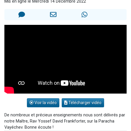
Mis en ligne le Mercredi 14 Décembre 2022
Dovan vient de donner son Maasser
2 personnes viennent de nous rejoindre sur WhatsApp
2 personnes viennent de nous rejoindre sur WhatsApp
Malgorzata vient de donner son Maasser
3 personnes viennent de nous rejoindre sur WhatsApp
Voir la vidéo
Télécharger vidéo
De nombreux et précieux enseignements nous sont délivrés par
notre Maître, Rav Yossef David Frankforter, sur la Paracha
Vayéchev. Bonne écoute !