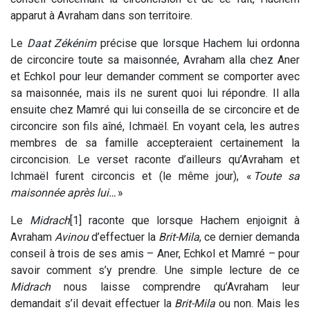
apparut à Avraham dans son territoire.
Le
Daat Zékénim
précise que lorsque Hachem lui ordonna
de circoncire toute sa maisonnée, Avraham alla chez Aner
et Echkol pour leur demander comment se comporter avec
sa maisonnée, mais ils ne surent quoi lui répondre. Il alla
ensuite chez Mamré qui lui conseilla de se circoncire et de
circoncire son fils aîné, Ichmaël. En voyant cela, les autres
membres de sa famille accepteraient certainement la
circoncision. Le verset raconte d’ailleurs qu’Avraham et
Ichmaël furent circoncis et (le même jour), «
Toute sa
maisonnée après lui…
»
Le
Midrach
[1] raconte que lorsque Hachem enjoignit à
Avraham
Avinou
d’effectuer la
Brit-Mila
, ce dernier demanda
conseil à trois de ses amis – Aner, Echkol et Mamré – pour
savoir comment s’y prendre. Une simple lecture de ce
Midrach
nous laisse comprendre qu’Avraham leur
demandait s’il devait effectuer la
Brit-Mila
ou non. Mais les