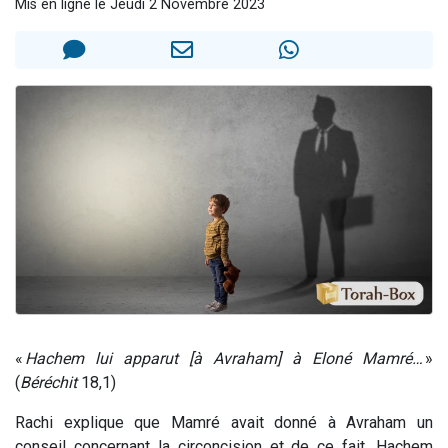
Mis en ligne le Jeudi 2 Novembre 2023
Dovan vient de donner son Maasser
2 personnes viennent de nous rejoindre sur WhatsApp
2 personnes viennent de nous rejoindre sur WhatsApp
Malgorzata vient de donner son Maasser
3 personnes viennent de nous rejoindre sur WhatsApp
«
Hachem lui apparut [à Avraham] à Eloné Mamré…
»
(
Béréchit
18,1)
Rachi explique que Mamré avait donné à Avraham un
conseil concernant la circoncision et de ce fait, Hachem