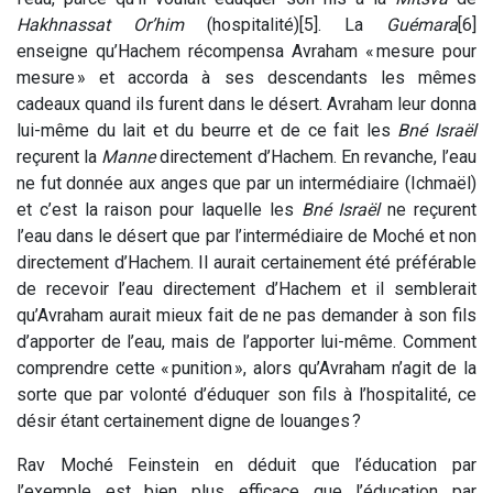
Hakhnassat Or’him
(hospitalité)[5]. La
Guémara
[6]
enseigne qu’Hachem récompensa Avraham « mesure pour
mesure » et accorda à ses descendants les mêmes
cadeaux quand ils furent dans le désert. Avraham leur donna
lui-même du lait et du beurre et de ce fait les
Bné Israël
reçurent la
Manne
directement d’Hachem. En revanche, l’eau
ne fut donnée aux anges que par un intermédiaire (Ichmaël)
et c’est la raison pour laquelle les
Bné Israël
ne reçurent
l’eau dans le désert que par l’intermédiaire de Moché et non
directement d’Hachem. Il aurait certainement été préférable
de recevoir l’eau directement d’Hachem et il semblerait
qu’Avraham aurait mieux fait de ne pas demander à son fils
d’apporter de l’eau, mais de l’apporter lui-même. Comment
comprendre cette « punition », alors qu’Avraham n’agit de la
sorte que par volonté d’éduquer son fils à l’hospitalité, ce
désir étant certainement digne de louanges ?
Rav Moché Feinstein en déduit que l’éducation par
l’exemple est bien plus efficace que l’éducation par