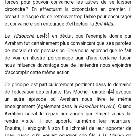
forces pour pouvoir convaincre les autres de se laisser
circoncire ? En effectuant la circoncision en premier, il
prenait le risque de se retrouver trop faible pour encourager
et convaincre son entourage d’effectuer la
Brit-Mila
.
Le
’Hidouché Lev
[3] en déduit que l’exemple donné par
Avraham fut certainement plus convaincant que ses paroles
de morale et de persuasion. Cela nous apprend que le fait
de voir un illustre personnage agir d’une certaine façon
nous influence davantage que de l’entendre nous enjoindre
d’accomplir cette même action.
Ce principe est particulièrement pertinent dans le domaine
de l’éducation des enfants. Rav Moché Feinstein[4] évoque
un autre épisode où Avraham nous livre le même
enseignement (également dans la
Parachat Vayéra
). Quand
Avraham servit le repas aux anges qui étaient venus lui
rendre visite, il leur apporta lui-même leur nourriture.
Ensuite, il enjoignit à son fils Ichmaël de leur apporter de
l’eau, parce qu’il voulait éduquer son fils à la
Mitsva
de