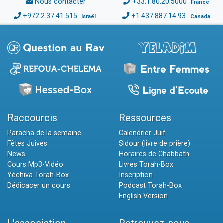
Nous contacter
+33.1.80.20.5000
France
+972.2.37.41.515
+1.437.887.14.93
Israël
Canada
Raccourcis
Ressources
Paracha de la semaine
Calendrier Juif
Fêtes Juives
Sidour (livre de prière)
News
Horaires de Chabbath
Cours Mp3-Vidéo
Livres Torah-Box
Yéchiva Torah-Box
Inscription
Dédicacer un cours
Podcast Torah-Box
English Version
L'association
Retrouvez-nous...