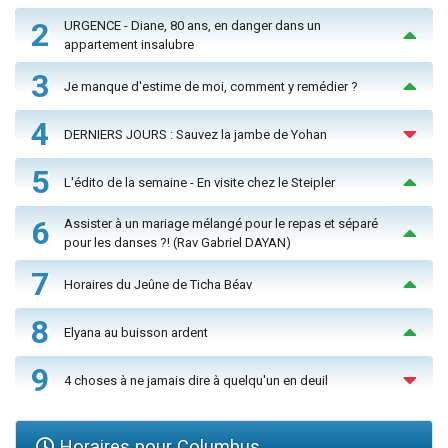
2
URGENCE - Diane, 80 ans, en danger dans un
appartement insalubre
3
Je manque d'estime de moi, comment y remédier ?
4
DERNIERS JOURS : Sauvez la jambe de Yohan
5
L'édito de la semaine - En visite chez le Steipler
6
Assister à un mariage mélangé pour le repas et séparé
pour les danses ?! (Rav Gabriel DAYAN)
7
Horaires du Jeûne de Ticha Béav
8
Elyana au buisson ardent
9
4 choses à ne jamais dire à quelqu'un en deuil
Horaires pour Columbus