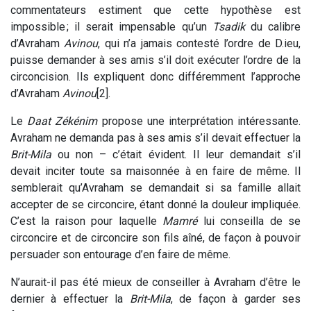
commentateurs estiment que cette hypothèse est
impossible ; il serait impensable qu’un
Tsadik
du calibre
d’Avraham
Avinou
, qui n’a jamais contesté l’ordre de D.ieu,
puisse demander à ses amis s’il doit exécuter l’ordre de la
circoncision. Ils expliquent donc différemment l’approche
d’Avraham
Avinou
[2].
Le
Daat Zékénim
propose une interprétation intéressante.
Avraham ne demanda pas à ses amis s’il devait effectuer la
Brit-Mila
ou non – c’était évident. Il leur demandait s’il
devait inciter toute sa maisonnée à en faire de même. Il
semblerait qu’Avraham se demandait si sa famille allait
accepter de se circoncire, étant donné la douleur impliquée.
C’est la raison pour laquelle
Mamré
lui conseilla de se
circoncire et de circoncire son fils aîné, de façon à pouvoir
persuader son entourage d’en faire de même.
N’aurait-il pas été mieux de conseiller à Avraham d’être le
dernier à effectuer la
Brit-Mila
, de façon à garder ses