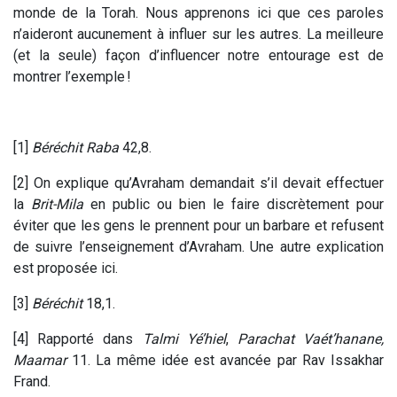
monde de la Torah. Nous apprenons ici que ces paroles
n’aideront aucunement à influer sur les autres. La meilleure
(et la seule) façon d’influencer notre entourage est de
montrer l’exemple !
[1]
Béréchit Raba
42,8.
[2] On explique qu’Avraham demandait s’il devait effectuer
la
Brit-Mila
en public ou bien le faire discrètement pour
éviter que les gens le prennent pour un barbare et refusent
de suivre l’enseignement d’Avraham. Une autre explication
est proposée ici.
[3]
Béréchit
18,1.
[4] Rapporté dans
Talmi Yé’hiel
,
Parachat Vaét’hanane,
Maamar
11. La même idée est avancée par Rav Issakhar
Frand.