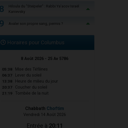
8
Hiloula du "Steïpeler" : Rabbi Ya’acov Israël
Kanievsky
9
Avaler son propre sang, permis ?
Horaires pour Columbus
8 Août 2026 - 25 Av 5786
05:38
Mise des Téfilines
06:37
Lever du soleil
13:38
Heure de milieu du jour
20:37
Coucher du soleil
21:19
Tombée de la nuit
Chabbath
Choftim
Vendredi 14 Août 2026
Entrée à
20:11