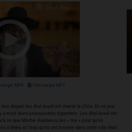
charger MP4
Télécharger MP3
 lors duquel les
Bné Israël
ont chanté la
Chira
. En ce jour,
l y a noyé leurs poursuivants égyptiens. Les
Bné Israël
ont
squ'à ce que Moché
Rabbénou
les « tire » pour qu'ils
s à Mara, et l'eau qu'ils ont trouvée dans cette ville était