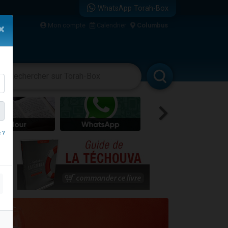
WhatsApp Torah-Box
bre
Mon compte
Calendrier
Columbus
×
...
vertissements
Livres
Rabbanim
 ?