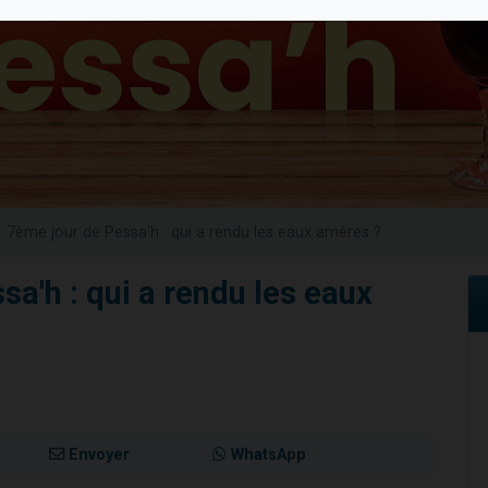
 viennent de demander une bénédiction
nnes viennent de faire un don pour Sauvez la jambe de Yohan
49 places pour étudier en groupe sur Zoom
lles musiques dans Torah-Box Music
 viennent de demander une bénédiction
7ème jour de Pessa'h : qui a rendu les eaux amères ?
a'h : qui a rendu les eaux
Envoyer
WhatsApp