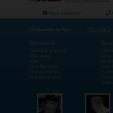
Rav Nataniel WERTENSCHLAG
Nous contacter
Raccourcis
Ress
Paracha de la semaine
Calendr
Fêtes Juives
Sidour 
News
Horair
Cours Mp3-Vidéo
Livres
Yéchiva Torah-Box
Inscrip
Dédicacer un cours
Podcas
English