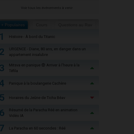
Voir tous les événements à venir
+ Populaires
Cours
Questions au Rav
1
Histoire - À bord du Titanic
2
URGENCE - Diane, 80 ans, en danger dans un
appartement insalubre
3
Mitsva en panique 😨 Arriver à l'heure à la
Téfila
4
Panique à la boulangerie Cachère
5
Horaires du Jeûne de Ticha Béav
6
Résumé de la Paracha Réé en animation
Vidéo IA
7
La Paracha en 60 secondes : Réé