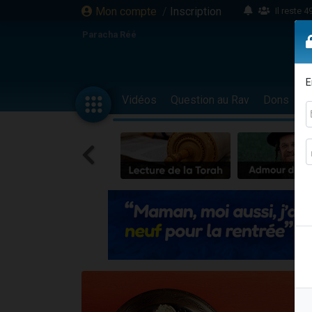
Mon compte
/
Inscription
Il reste 
16 person
Paracha Réé
2 personnes 
6 personnes 
E
4 personn
Vidéos
Question au Rav
Dons
F
2 personn
17 personnes
4 personnes 
Il reste 
Eva vient de
4 personnes 
3 personnes 
Odaya vient 
3 personn
2 personnes 