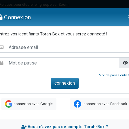
49 places pour étudier en groupe sur Zoom
nes viennent de faire un don pour Diane, 80 ans, dans un appartement insalu
Connexion
viennent de nous rejoindre sur WhatsApp
viennent de nous rejoindre sur WhatsApp
ntrez vos identifiants Torah-Box et vous serez connecté !
es viennent de faire un don pour Reloger Rivka, 6 enfants, victime de violences
emmes
Enfants
Etude sur Texte
Musique
Paracha
Di
es viennent de faire un don pour 1 Journée de Vacances Pour les Enfants
 viennent de demander une bénédiction
viennent de nous rejoindre sur WhatsApp
49 places pour étudier en groupe sur Zoom
Mot de passe oublié
 donner son Maasser
viennent de nous rejoindre sur WhatsApp
viennent de nous rejoindre sur WhatsApp
connexion avec Google
connexion avec Facebook
de donner son Maasser
es viennent de faire un don pour 5 jours de vacances aux Orphelins
viennent de nous rejoindre sur WhatsApp
Vous n'avez pas de compte Torah-Box ?