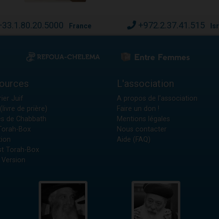
+33.1.80.20.5000
+972.2.37.41.515
France
Is
ources
L'association
ier Juif
A propos de l'association
(livre de prière)
Faire un don !
es de Chabbath
Mentions légales
 Torah-Box
Nous contacter
tion
Aide (FAQ)
t Torah-Box
 Version