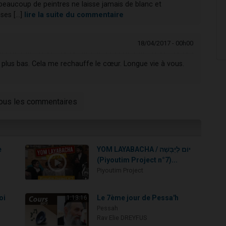
 beaucoup de peintres ne laisse jamais de blanc et
es [...]
lire la suite du commentaire
18/04/2017 - 00h00
 plus bas. Cela me rechauffe le cœur. Longue vie à vous.
tous les commentaires
e
YOM LAYABACHA / יוֹם לַיַּבָּשָׁה
(Piyoutim Project n°7)...
Piyoutim Project
oi
Le 7ème jour de Pessa'h
1:13:16
Pessah
Rav Elie DREYFUS