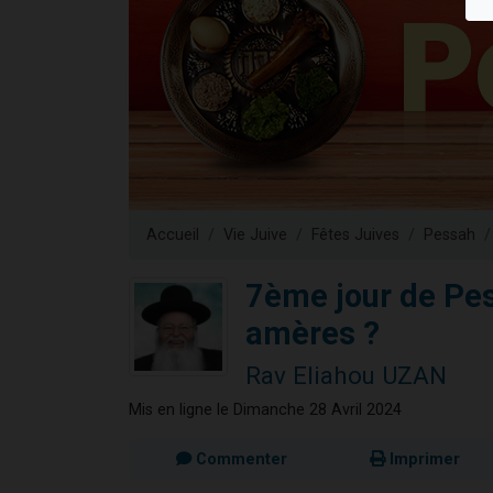
13 personnes
30 perso
Il reste 
12 nouve
29 personnes
Accueil
Vie Juive
Fêtes Juives
Pessah
7ème jour de Pess
amères ?
Rav Eliahou UZAN
Mis en ligne le Dimanche 28 Avril 2024
Commenter
Imprimer