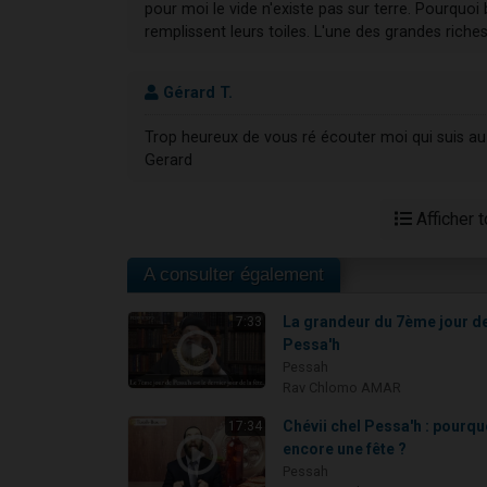
pour moi le vide n'existe pas sur terre. Pourquoi
remplissent leurs toiles. L'une des grandes richess
Gérard T.
Trop heureux de vous ré écouter moi qui suis au
Gerard
Afficher 
A consulter également
La grandeur du 7ème jour d
7:33
Pessa'h
Pessah
Rav Chlomo AMAR
Chévii chel Pessa'h : pourqu
17:34
encore une fête ?
Pessah