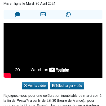
Mis en ligne le Mardi 30 Avril 2024
3 personnes viennent de nous rejoindre sur WhatsApp
11 personnes viennent de demander une bénédiction
Il reste 49 places pour étudier en groupe sur Zoom
3 personnes viennent de faire un don pour Diane, 80 ans, dans un appartement insalubre
5 personnes viennent de faire un don pour Reloger Rivka, 6 enfants, victime de violences...
Voir la vidéo
Télécharger vidéo
Rejoignez-nous pour une célébration inoubliable ce mardi soir à
la fin de
Pessa'h
, à partir de 23h30 (heure de France)... pour
couronner la fête de
Pessa'h
. Une occasion de dire à Hachem