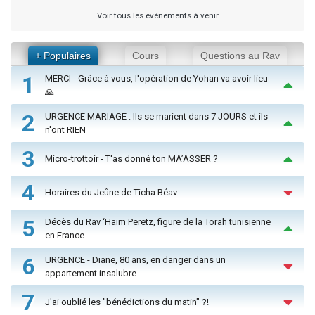
Voir tous les événements à venir
+ Populaires
Cours
Questions au Rav
1
MERCI - Grâce à vous, l'opération de Yohan va avoir lieu
🙏
2
URGENCE MARIAGE : Ils se marient dans 7 JOURS et ils
n'ont RIEN
3
Micro-trottoir - T'as donné ton MA’ASSER ?
4
Horaires du Jeûne de Ticha Béav
5
Décès du Rav ‘Haïm Peretz, figure de la Torah tunisienne
en France
6
URGENCE - Diane, 80 ans, en danger dans un
appartement insalubre
7
J'ai oublié les "bénédictions du matin" ?!