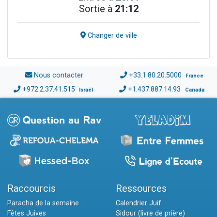
Sortie à
21:12
Changer de ville
Nous contacter
+33.1.80.20.5000
France
+972.2.37.41.515
+1.437.887.14.93
Israël
Canada
Raccourcis
Ressources
Paracha de la semaine
Calendrier Juif
Fêtes Juives
Sidour (livre de prière)