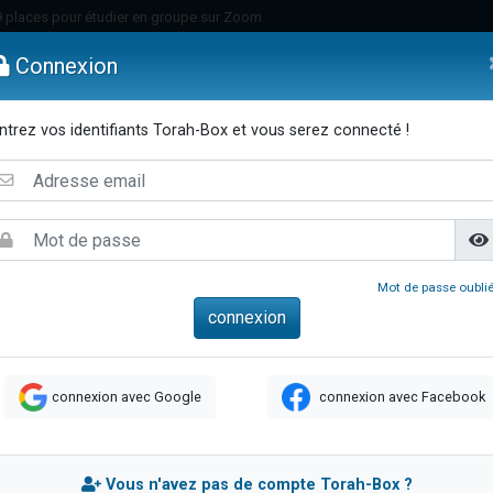
49 places pour étudier en groupe sur Zoom
nes viennent de faire un don pour Diane, 80 ans, dans un appartement insalu
Connexion
viennent de nous rejoindre sur WhatsApp
viennent de nous rejoindre sur WhatsApp
ntrez vos identifiants Torah-Box et vous serez connecté !
es viennent de faire un don pour Reloger Rivka, 6 enfants, victime de violences
emmes
Enfants
Etude sur Texte
Musique
Paracha
Di
es viennent de faire un don pour 1 Journée de Vacances Pour les Enfants
 viennent de demander une bénédiction
viennent de nous rejoindre sur WhatsApp
49 places pour étudier en groupe sur Zoom
Mot de passe oublié
 donner son Maasser
viennent de nous rejoindre sur WhatsApp
viennent de nous rejoindre sur WhatsApp
connexion avec Google
connexion avec Facebook
de donner son Maasser
es viennent de faire un don pour 5 jours de vacances aux Orphelins
viennent de nous rejoindre sur WhatsApp
Vous n'avez pas de compte Torah-Box ?