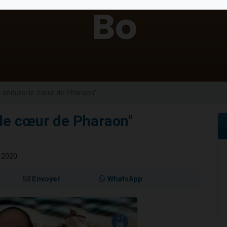
 viennent de demander une bénédiction
nnes viennent de faire un don pour Sauvez la jambe de Yohan
49 places pour étudier en groupe sur Zoom
lles musiques dans Torah-Box Music
 viennent de demander une bénédiction
ai endurci le cœur de Pharaon"
i le cœur de Pharaon"
r 2020
Envoyer
WhatsApp