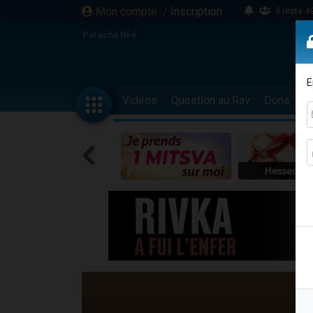
Mon compte
/
Inscription
Il reste 
16 person
Paracha Réé
2 personnes 
6 personnes 
E
4 personn
Vidéos
Question au Rav
Dons
F
2 personn
17 personnes
4 personnes 
Il reste 
Eva vient de
4 personnes 
3 personnes 
Odaya vient 
3 personn
2 personnes 