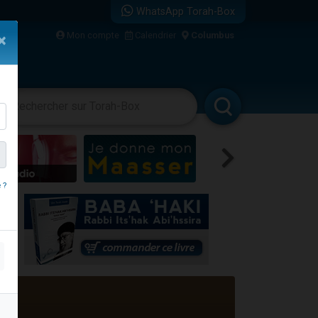
WhatsApp Torah-Box
bre
Mon compte
Calendrier
Columbus
×
...
vertissements
Livres
Rabbanim
 ?