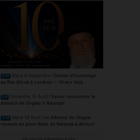
Mardi 8 Septembre |
Dinner d'hommage
J-31
au Rav Sitruk à Londres — 10 ans déjà
Dimanche 16 Août |
Venez rencontrer le
J-8
Admour de Ungvar à Natanya!
Mardi 18 Août |
Le Admour de Ungvar
J-10
recevra en plein Kikar de Natanya à Alonzo!
Voir tous les événements à venir