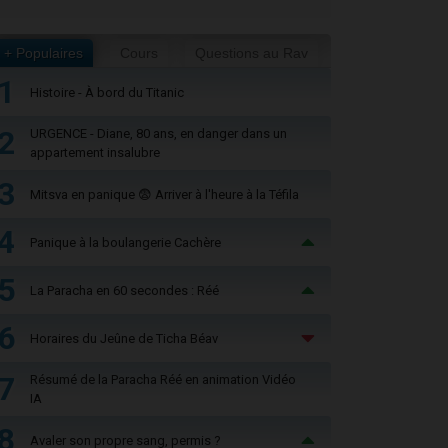
+ Populaires
Cours
Questions au Rav
1
Histoire - À bord du Titanic
2
URGENCE - Diane, 80 ans, en danger dans un
appartement insalubre
3
Mitsva en panique 😨 Arriver à l'heure à la Téfila
4
Panique à la boulangerie Cachère
5
La Paracha en 60 secondes : Réé
6
Horaires du Jeûne de Ticha Béav
7
Résumé de la Paracha Réé en animation Vidéo
IA
8
Avaler son propre sang, permis ?