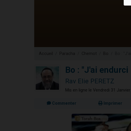
13 personnes
30 perso
Il reste 
12 nouve
29 personnes
Accueil
Paracha
Chemot
Bo
Bo : "J'
Bo : "J'ai endurc
Rav Elie PERETZ
Mis en ligne le Vendredi 31 Janvie
Commenter
Imprimer