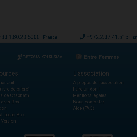
+33.1.80.20.5000
+972.2.37.41.515
France
Is
ources
L'association
ier Juif
A propos de l'association
(livre de prière)
Faire un don !
es de Chabbath
Mentions légales
 Torah-Box
Nous contacter
tion
Aide (FAQ)
t Torah-Box
 Version