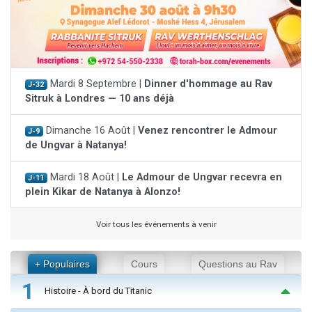
Mardi 8 Septembre |
Dinner d'hommage au Rav
J-32
Sitruk à Londres — 10 ans déjà
Dimanche 16 Août |
Venez rencontrer le Admour
J-9
de Ungvar à Natanya!
Mardi 18 Août |
Le Admour de Ungvar recevra en
J-11
plein Kikar de Natanya à Alonzo!
Voir tous les événements à venir
+ Populaires
Cours
Questions au Rav
1
Histoire - À bord du Titanic