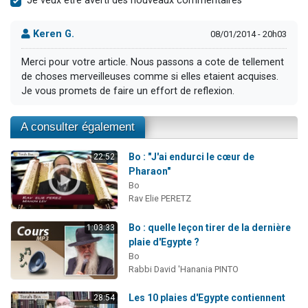
Je veux être averti des nouveaux commentaires
Keren G.
08/01/2014 - 20h03
Merci pour votre article. Nous passons a cote de tellement
de choses merveilleuses comme si elles etaient acquises.
Je vous promets de faire un effort de reflexion.
A consulter également
Bo : "J'ai endurci le cœur de
22:52
Pharaon"
Bo
Rav Elie PERETZ
Bo : quelle leçon tirer de la dernière
1:03:33
plaie d'Egypte ?
Bo
Rabbi David 'Hanania PINTO
Les 10 plaies d'Egypte contiennent
28:54