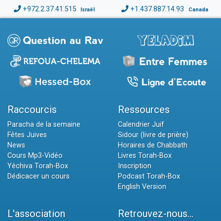
+972.2.37.41.515
+1.437.887.14.93
Israël
Canada
Raccourcis
Ressources
Paracha de la semaine
Calendrier Juif
Fêtes Juives
Sidour (livre de prière)
News
Horaires de Chabbath
Cours Mp3-Vidéo
Livres Torah-Box
Yéchiva Torah-Box
Inscription
Dédicacer un cours
Podcast Torah-Box
English Version
L'association
Retrouvez-nous...