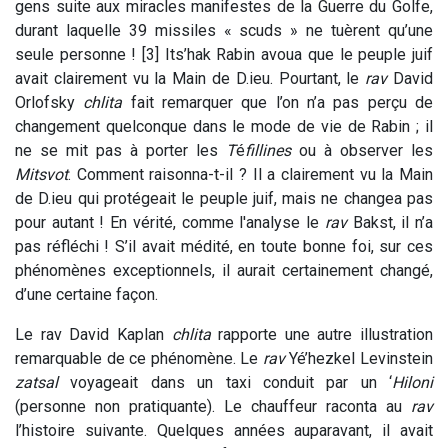
gens suite aux miracles manifestes de la Guerre du Golfe,
durant laquelle 39 missiles « scuds » ne tuèrent qu’une
seule personne ! [3] Its’hak Rabin avoua que le peuple juif
avait clairement vu la Main de D.ieu. Pourtant, le
rav
David
Orlofsky
chlita
fait remarquer que l’on n’a pas perçu de
changement quelconque dans le mode de vie de Rabin ; il
ne se mit pas à porter les
T
é
fillines
ou à observer les
Mitsvot
. Comment raisonna-t-il ? Il a clairement vu la Main
de D.ieu qui protégeait le peuple juif, mais ne changea pas
pour autant ! En vérité, comme l'analyse le
rav
Bakst, il n’a
pas réfléchi ! S’il avait médité, en toute bonne foi, sur ces
phénomènes exceptionnels, il aurait certainement changé,
d’une certaine façon.
Le rav David Kaplan
chlita
rapporte une autre illustration
remarquable de ce phénomène. Le
rav
Yé’hezkel Levinstein
zatsal
voyageait dans un taxi conduit par un ‘
Hiloni
(personne non pratiquante). Le chauffeur raconta au
rav
l’histoire suivante. Quelques années auparavant, il avait