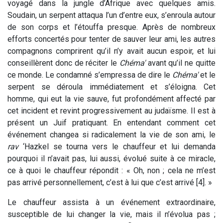
voyagé dans la jungle d’Afrique avec quelques amis.
Soudain, un serpent attaqua l’un d’entre eux, s’enroula autour
de son corps et l’étouffa presque. Après de nombreux
efforts concertés pour tenter de sauver leur ami, les autres
compagnons comprirent qu’il n’y avait aucun espoir, et lui
conseillèrent donc de réciter le
Chéma'
avant qu’il ne quitte
ce monde. Le condamné s’empressa de dire le
Chéma'
et le
serpent se déroula immédiatement et s’éloigna. Cet
homme, qui eut la vie sauve, fut profondément affecté par
cet incident et revint progressivement au judaïsme. Il est à
présent un Juif pratiquant. En entendant comment cet
événement changea si radicalement la vie de son ami, le
rav
‘Hazkel se tourna vers le chauffeur et lui demanda
pourquoi il n’avait pas, lui aussi, évolué suite à ce miracle,
ce à quoi le chauffeur répondit : « Oh, non ; cela ne m’est
pas arrivé personnellement, c’est à lui que c’est arrivé [4]. »
Le chauffeur assista à un événement extraordinaire,
susceptible de lui changer la vie, mais il n’évolua pas ;