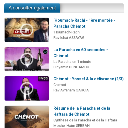
A consulter également
‘Houmach-Rachi - 1ère montée -
Paracha Chémot
‘Houmach-Rachi
Rav Ichaï ASSAYAG
La Paracha en 60 secondes -
Chémot
La Paracha en 1 minute
Binyamin BENHAMOU
Chémot - Yossef & la délivrance (2/3)
19:20
Chemot
Rav Avraham GARCIA
Résumé de la Paracha et de la
Haftara de Chémot
Synthèse de la Paracha et de la Haftara
Moshé 'Haïm SEBBAH