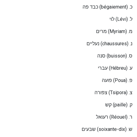
בד פה
כ
(bégaiement) .
כ
וי
ל
(Lévi) .
ל
מרים
(
Myriam
) .
מ
עליים
נ
(chaussures) .
נ
נה
ס
(buisson) .
ס
עברי
(
Hébreu
) .
ע
ועה
פ
(
Poua
) .
פ
צפורה
(Tsipora) .
צ
קש
(
paille
) .
ק
עואל
ר
(Réouel) .
ר
בעים
ש
(
soixante-dix
) .
ש