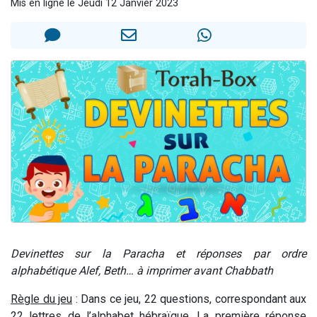
Mis en ligne le Jeudi 12 Janvier 2023
2 personnes viennent de nous rejoindre sur WhatsApp
2 nouvelles musiques dans Torah-Box Music
3 personnes viennent de nous rejoindre sur WhatsApp
8 personnes viennent de faire un don pour Tsédaka : pauvres d'Israel
2 personnes viennent de faire un don pour 1 Journée de Vacances Pour les Enfants
Devinettes sur la Paracha et réponses par ordre
alphabétique Alef, Beth… à imprimer avant Chabbath
Règle du jeu
: Dans ce jeu, 22 questions, correspondant aux
22 lettres de l’alphabet hébraïque. La première réponse