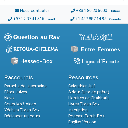
Nous contacter
+33.1.80.20.5000
France
+972.2.37.41.515
+1.437.887.14.93
Israël
Canada
Raccourcis
Ressources
Paracha de la semaine
Calendrier Juif
Fêtes Juives
Sidour (livre de prière)
News
Horaires de Chabbath
Cours Mp3-Vidéo
Livres Torah-Box
Yéchiva Torah-Box
Inscription
Dédicacer un cours
Podcast Torah-Box
English Version