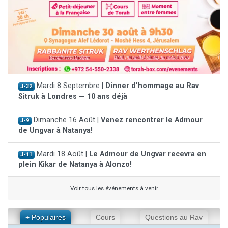
Mardi 8 Septembre |
Dinner d'hommage au Rav
J-32
Sitruk à Londres — 10 ans déjà
Dimanche 16 Août |
Venez rencontrer le Admour
J-9
de Ungvar à Natanya!
Mardi 18 Août |
Le Admour de Ungvar recevra en
J-11
plein Kikar de Natanya à Alonzo!
Voir tous les événements à venir
+ Populaires
Cours
Questions au Rav