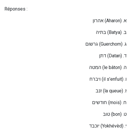
Réponses :
הרון
א
(Aharon) .
א
בתיה
(Batya) .
ב
גרשום
(Guerchom) .
ג
תן
ד
(Datan) .
ד
מטה
ה
(le bâton) .
ה
ברח
וי
(il s’enfuit) .
ו
זנב
(la queue) .
ז
ודשים
ח
(mois) .
ח
וב
ט
(bon) .
ט
וכבד
י
(Yokhévèd) .
י