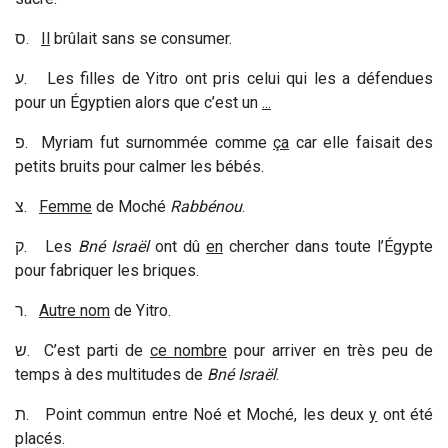
ס
.
Il
brûlait sans se consumer.
ע
. Les filles de Yitro ont pris celui qui les a défendues
pour un Égyptien alors que c’est un
...
פ
. Myriam fut surnommée comme
ça
car elle faisait des
petits bruits pour calmer les bébés.
צ
.
Femme
de Moché
Rabbénou
.
ק
. Les
Bné Israël
ont dû
en
chercher dans toute l’Égypte
pour fabriquer les briques.
ר
.
Autre nom
de Yitro.
ש
. C’est parti de
ce nombre
pour arriver en très peu de
temps à des multitudes de
Bné Israël
.
ת
. Point commun entre Noé et Moché, les deux
y
ont été
placés.