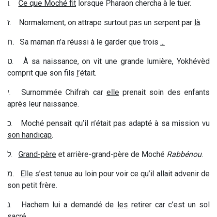
ו
.
Ce que Moché fit
lorsque Pharaon chercha à le tuer.
ז
. Normalement, on attrape surtout pas un serpent par
là
.
ח
. Sa maman n’a réussi à le garder que trois
...
ט
. À sa naissance, on vit une grande lumière, Yokhévèd
comprit que son fils
l
’
était.
י
. Surnommée Chifrah car
elle
prenait soin des enfants
après leur naissance.
כ
. Moché pensait qu’il n’était pas adapté à sa mission vu
son handicap
.
ל
.
Grand-père
et arrière-grand-père de Moché
Rabbénou
.
מ
.
Elle
s’est tenue au loin pour voir ce qu’il allait advenir de
son petit frère.
נ
. Hachem lui a demandé de
les
retirer car c’est un sol
sacré.