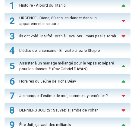
1
Histoire - À bord du Titanic
2
URGENCE - Diane, 80 ans, en danger dans un
appartement insalubre
3
Ils ont volé 12 Sifré Torah à Levallois… mais pas la Torah
4
L'édito de la semaine - En visite chez le Steipler
5
Assister à un mariage mélangé pour le repas et séparé
pour les danses ?! (Rav Gabriel DAYAN)
6
Horaires du Jeûne de Ticha Béav
7
Je manque d'estime de moi, comment y remédier ?
8
DERNIERS JOURS : Sauvez la jambe de Yohan
9
Être Juif, ça vaut des milliards