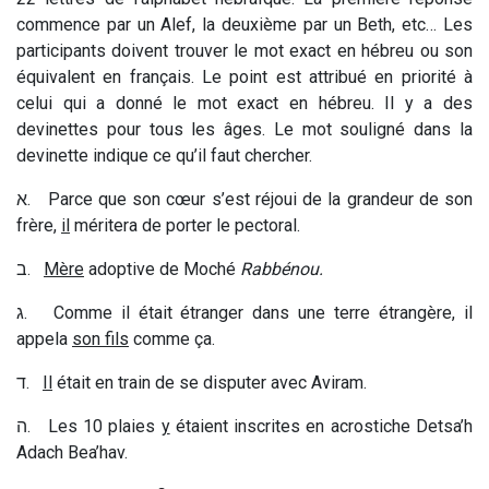
commence par un Alef, la deuxième par un Beth, etc… Les
participants doivent trouver le mot exact en hébreu ou son
équivalent en français. Le point est attribué en priorité à
celui qui a donné le mot exact en hébreu. Il y a des
devinettes pour tous les âges. Le mot souligné dans la
devinette indique ce qu’il faut chercher.
א
. Parce que son cœur s’est réjoui de la grandeur de son
frère,
il
méritera de porter le pectoral.
ב
.
Mère
adoptive de Moché
Rabbénou.
ג
. Comme il était étranger dans une terre étrangère, il
appela
son fils
comme ça.
ד
.
Il
était en train de se disputer avec Aviram.
ה
. Les 10 plaies
y
étaient inscrites en acrostiche Detsa’h
Adach Bea’hav.