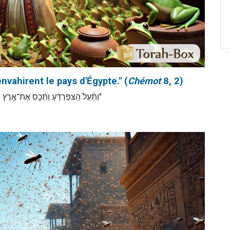
envahirent le pays d'Égypte." (
Chémot
8, 2)
וַתַּ֨עַל֙ הַצּפַרְדֵּ֔עַ וַתְּכַ֖ס אֶת־אֶ)