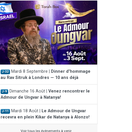
Mardi 8 Septembre |
Dinner d'hommage
J-32
au Rav Sitruk à Londres — 10 ans déjà
Dimanche 16 Août |
Venez rencontrer le
J-9
Admour de Ungvar à Natanya!
Mardi 18 Août |
Le Admour de Ungvar
J-11
recevra en plein Kikar de Natanya à Alonzo!
Voir tous les événements à venir