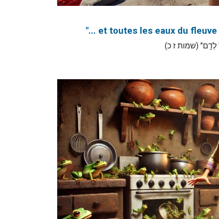
"... et toutes les eaux du fleuv
"יְאֹ֖ר לְדָֽם" (שמות ז כ