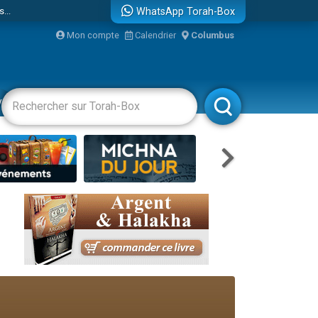
...
WhatsApp Torah-Box
Mon compte
Calendrier
Columbus
vertissements
Livres
Rabbanim
bre