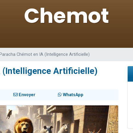
49 places pour étudier en groupe sur Zoom
viennent de nous rejoindre sur WhatsApp
viennent de nous rejoindre sur WhatsApp
les musiques dans Torah-Box Music
viennent de nous rejoindre sur WhatsApp
Paracha Chémot en IA (Intelligence Artificielle)
Intelligence Artificielle)
Envoyer
WhatsApp