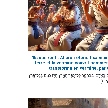
"Ils obéirent : Aharon étendit sa mai
terre et la vermine couvrit hommes 
transforma en vermine, par to
"ִּנָּ֔ם בָּֽאָדָ֖ם וּבַבְּהֵמָ֑ה כָּל־עֲפַ֥ר הָאָ֛רֶץ הָיָ֥ה כִנִּ֖ים בְּכָל־אֶ֥רֶץ
 ח יג