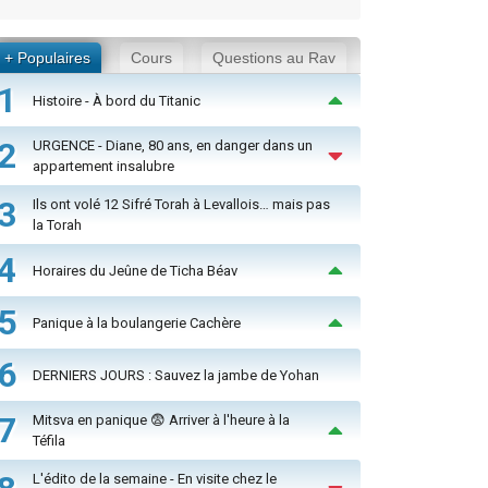
+ Populaires
Cours
Questions au Rav
1
Histoire - À bord du Titanic
2
URGENCE - Diane, 80 ans, en danger dans un
appartement insalubre
3
Ils ont volé 12 Sifré Torah à Levallois… mais pas
la Torah
4
Horaires du Jeûne de Ticha Béav
5
Panique à la boulangerie Cachère
6
DERNIERS JOURS : Sauvez la jambe de Yohan
7
Mitsva en panique 😨 Arriver à l'heure à la
Téfila
L'édito de la semaine - En visite chez le