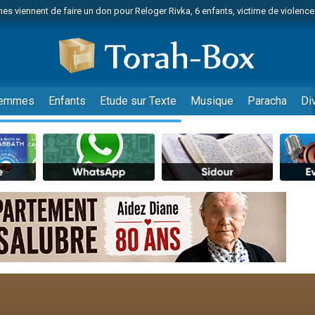
es viennent de faire un don pour Reloger Rivka, 6 enfants, victime de violences
es viennent de faire un don pour 1 Journée de Vacances Pour les Enfants
 viennent de demander une bénédiction
viennent de nous rejoindre sur WhatsApp
49 places pour étudier en groupe sur Zoom
emmes
Enfants
Etude sur Texte
Musique
Paracha
Di
nes viennent de faire un don pour Diane, 80 ans, dans un appartement insalu
 donner son Maasser
viennent de nous rejoindre sur WhatsApp
viennent de nous rejoindre sur WhatsApp
es viennent de faire un don pour 5 jours de vacances aux Orphelins
de donner son Maasser
viennent de nous rejoindre sur WhatsApp
 viennent de demander une bénédiction
lles musiques dans Torah-Box Music
nnes viennent de faire un don pour Sauvez la jambe de Yohan