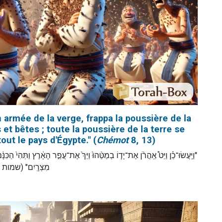
n armée de la verge, frappa la poussière de la
et bêtes ; toute la poussière de la terre se
ut le pays d'Égypte." (
Chémot
8, 13)
וַיַּֽעֲשׂוּ־כֵ֗ן וַיֵּט֩ אַֽהֲרֹ֨ן אֶת־יָד֤וֹ בְמַטֵּ֨הוּ֙ וַיַּךְ֙ אֶת־עֲפַ֣ר הָאָ֔רֶץ וַתְּהִי֙ הַכ
מִצְרָֽיִם" (שמות)