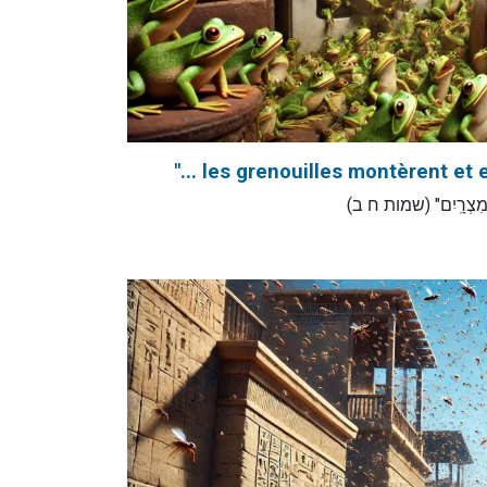
"... les grenouilles montèrent et 
"֥רֶץ מִצְרָֽיִם" (שמות ח ב