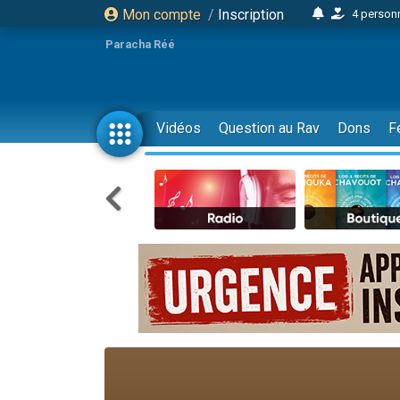
Mon compte
/
Inscription
4 personn
2 personn
Paracha Réé
17 personnes
4 personnes 
Il reste 
Vidéos
Question au Rav
Dons
F
23 person
Eva vient de
4 personnes 
3 personnes 
3 personn
Odaya vient 
2 personnes 
13 personnes
12 nouve
30 perso