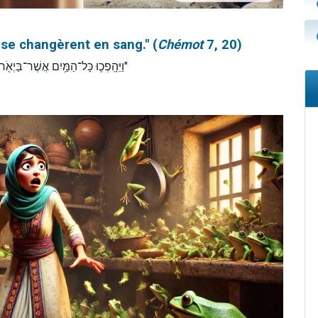
e se changèrent en sang." (
Chémot
7, 20)
וַיֵּהָֽפְכ֛וּ כָּל־הַמַּ֥יִם אֲשֶׁר־בַּ)