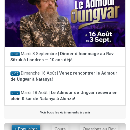
Mardi 8 Septembre |
Dinner d'hommage au Rav
J-33
Sitruk à Londres — 10 ans déjà
Dimanche 16 Août |
Venez rencontrer le Admour
J-10
de Ungvar à Natanya!
Mardi 18 Août |
Le Admour de Ungvar recevra en
J-12
plein Kikar de Natanya à Alonzo!
Voir tous les événements à venir
+ Populaires
Cours
Questions au Rav