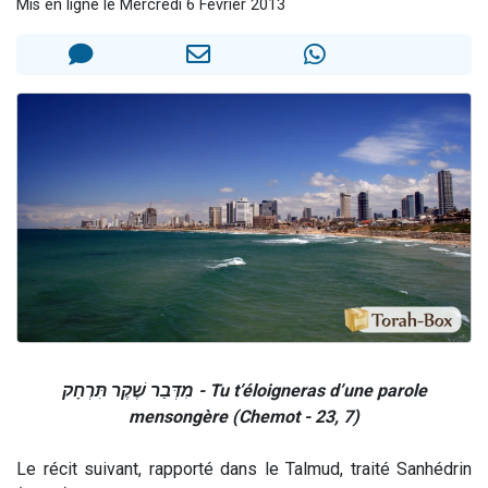
Mis en ligne le Mercredi 6 Février 2013
Nouvelle émission radio : Visions de grandeur n°104 : Le Chabbath et le Birkat Hamazone à travers le temps
61 personnes viennent de demander une bénédiction
Ariel vient de donner son Maasser
Il reste 49 places pour étudier en groupe sur Zoom
Eva vient de donner son Maasser
מִדְּבַר שֶׁקֶר תִּרְחָק - Tu t’éloigneras d’une parole
mensongère (Chemot - 23, 7)
Le récit suivant, rapporté dans le Talmud, traité Sanhédrin