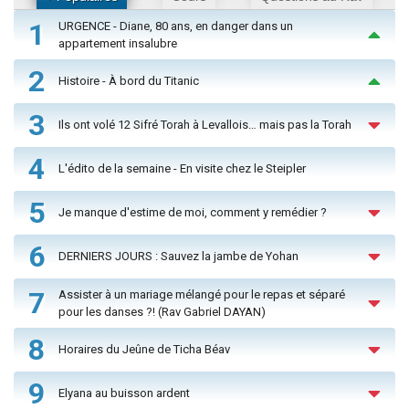
1
URGENCE - Diane, 80 ans, en danger dans un
appartement insalubre
2
Histoire - À bord du Titanic
3
Ils ont volé 12 Sifré Torah à Levallois… mais pas la Torah
4
L'édito de la semaine - En visite chez le Steipler
5
Je manque d'estime de moi, comment y remédier ?
6
DERNIERS JOURS : Sauvez la jambe de Yohan
7
Assister à un mariage mélangé pour le repas et séparé
pour les danses ?! (Rav Gabriel DAYAN)
8
Horaires du Jeûne de Ticha Béav
9
Elyana au buisson ardent