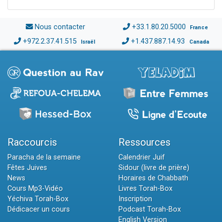
Nous contacter
+33.1.80.20.5000
France
+972.2.37.41.515
+1.437.887.14.93
Israël
Canada
Raccourcis
Ressources
Paracha de la semaine
Calendrier Juif
Fêtes Juives
Sidour (livre de prière)
News
Horaires de Chabbath
Cours Mp3-Vidéo
Livres Torah-Box
Yéchiva Torah-Box
Inscription
Dédicacer un cours
Podcast Torah-Box
English Version