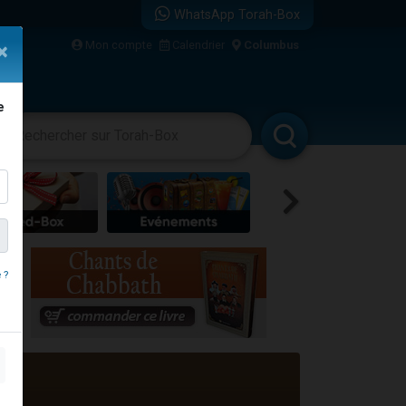
WhatsApp Torah-Box
Mon compte
Calendrier
Columbus
×
e
racha
Divertissements
Livres
Rabbanim
re
 ?
travers le temps