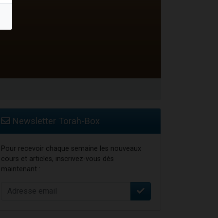
 leur maman
...
Newsletter Torah-Box
Pour recevoir chaque semaine les nouveaux
cours et articles, inscrivez-vous dès
maintenant :