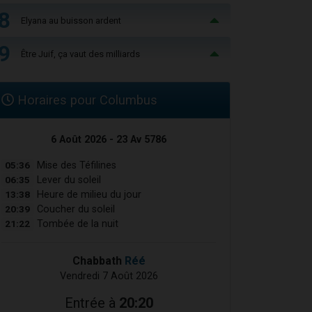
8
Elyana au buisson ardent
9
Être Juif, ça vaut des milliards
Horaires pour Columbus
6 Août 2026 - 23 Av 5786
05:36
Mise des Téfilines
06:35
Lever du soleil
13:38
Heure de milieu du jour
20:39
Coucher du soleil
21:22
Tombée de la nuit
Chabbath
Réé
Vendredi 7 Août 2026
Entrée à
20:20