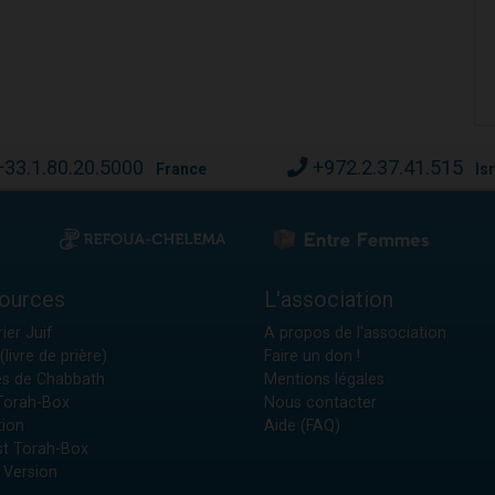
+33.1.80.20.5000
+972.2.37.41.515
France
Is
ources
L'association
ier Juif
A propos de l'association
(livre de prière)
Faire un don !
es de Chabbath
Mentions légales
 Torah-Box
Nous contacter
tion
Aide (FAQ)
t Torah-Box
 Version