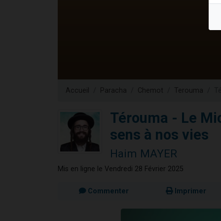
6 personn
2 personn
10 personnes
Il reste 
2 personnes 
Accueil
Paracha
Chemot
Terouma
Té
Térouma - Le Mi
sens à nos vies
Haim MAYER
Mis en ligne le Vendredi 28 Février 2025
Commenter
Imprimer