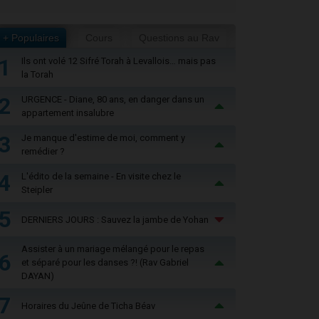
+ Populaires
Cours
Questions au Rav
1
Ils ont volé 12 Sifré Torah à Levallois… mais pas
la Torah
2
URGENCE - Diane, 80 ans, en danger dans un
appartement insalubre
3
Je manque d'estime de moi, comment y
remédier ?
4
L'édito de la semaine - En visite chez le
Steipler
5
DERNIERS JOURS : Sauvez la jambe de Yohan
Assister à un mariage mélangé pour le repas
6
et séparé pour les danses ?! (Rav Gabriel
DAYAN)
7
Horaires du Jeûne de Ticha Béav