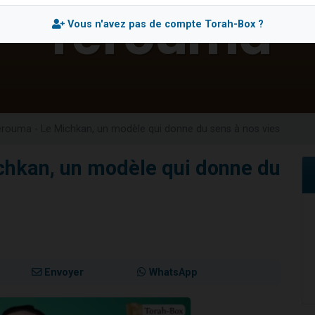
es viennent de faire un don pour 5 enfants déjà orphelins risquent de perdre
Vous n'avez pas de compte Torah-Box ?
es viennent de faire un don pour Reloger Rivka, 6 enfants, victime de violences
 viennent de demander une bénédiction
49 places pour étudier en groupe sur Zoom
viennent de nous rejoindre sur WhatsApp
rouma - Le Michkan, un modèle qui donne du sens à nos vies
chkan, un modèle qui donne du
Envoyer
WhatsApp