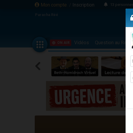
Mon compte
/
Inscription
13 personnes
Il reste 
Paracha Réé
12 nouve
30 perso
3 personnes 
Vidéos
Question au Rav
ON AIR
2 personnes 
3 personnes 
2 nouvel
8 personn
4 personn
Nouvelle émis
61 personnes
Il reste 
Ariel vient 
Nathaniel vi