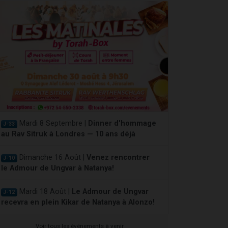
Mardi 8 Septembre |
Dinner d'hommage
J-33
au Rav Sitruk à Londres — 10 ans déjà
Dimanche 16 Août |
Venez rencontrer
J-10
le Admour de Ungvar à Natanya!
Mardi 18 Août |
Le Admour de Ungvar
J-12
recevra en plein Kikar de Natanya à Alonzo!
Voir tous les événements à venir