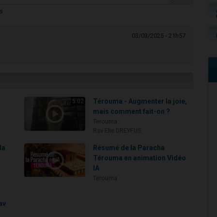
s
03/03/2025 - 21h57
:
Térouma - Augmenter la joie,
5:02
mais comment fait-on ?
Terouma
Rav Elie DREYFUS
la
Résumé de la Paracha
Térouma en animation Vidéo
IA
Terouma
av