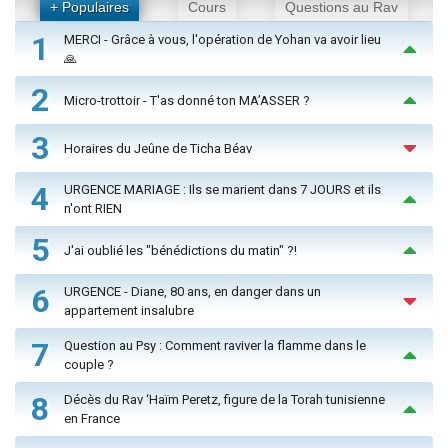
+ Populaires
Cours
Questions au Rav
1
MERCI - Grâce à vous, l'opération de Yohan va avoir lieu
🙏
2
Micro-trottoir - T'as donné ton MA’ASSER ?
3
Horaires du Jeûne de Ticha Béav
4
URGENCE MARIAGE : Ils se marient dans 7 JOURS et ils
n'ont RIEN
5
J'ai oublié les "bénédictions du matin" ?!
6
URGENCE - Diane, 80 ans, en danger dans un
appartement insalubre
7
Question au Psy : Comment raviver la flamme dans le
couple ?
8
Décès du Rav ‘Haïm Peretz, figure de la Torah tunisienne
en France