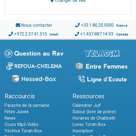
Changer de ville
Nous contacter
+33.1.80.20.5000
France
+972.2.37.41.515
+1.437.887.14.93
Israël
Canada
Raccourcis
Ressources
Paracha de la semaine
Calendrier Juif
Fêtes Juives
Sidour (livre de prière)
News
Horaires de Chabbath
Cours Mp3-Vidéo
Livres Torah-Box
Yéchiva Torah-Box
Inscription