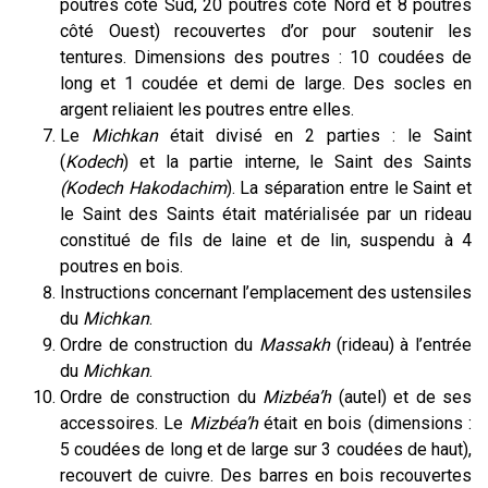
poutres côté Sud, 20 poutres côté Nord et 8 poutres
côté Ouest) recouvertes d’or pour soutenir les
tentures. Dimensions des poutres : 10 coudées de
long et 1 coudée et demi de large. Des socles en
argent reliaient les poutres entre elles.
Le
Michkan
était divisé en 2 parties : le Saint
(
Kodech
) et la partie interne, le Saint des Saints
(Kodech Hakodachim
). La séparation entre le Saint et
le Saint des Saints était matérialisée par un rideau
constitué de fils de laine et de lin, suspendu à 4
poutres en bois.
Instructions concernant l’emplacement des ustensiles
du
Michkan
.
Ordre de construction du
Massakh
(rideau) à l’entrée
du
Michkan
.
Ordre de construction du
Mizbéa’h
(autel) et de ses
accessoires. Le
Mizbéa’h
était en bois (dimensions :
5 coudées de long et de large sur 3 coudées de haut),
recouvert de cuivre. Des barres en bois recouvertes