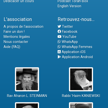
Dédicacer un cours
Podcast Torah-Box
English Version
L'association
Retrouvez-nous...
A propos de l'association
Twitter
Faire un don !
Facebook
Mentions légales
YouTube
Nous contacter
WhatsApp
Aide (FAQ)
WhatsApp Femmes
Application iOS
Application Android
Rav Aharon L. STEINMAN
Rabbi 'Haïm KANIEWSKI