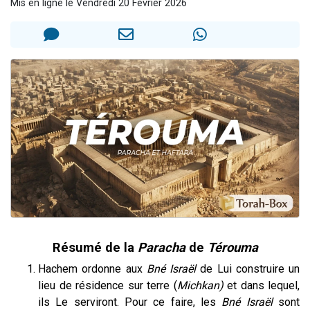
Mis en ligne le Vendredi 20 Février 2026
6 personnes viennent de nous rejoindre sur WhatsApp
4 personnes viennent de faire un don pour Reloger Rivka, 6 enfants, victime de violences...
2 personnes viennent de faire un don pour 1 Journée de Vacances Pour les Enfants
4 personnes viennent de nous rejoindre sur WhatsApp
3 nouvelles musiques dans Torah-Box Music
Résumé de la
Paracha
de
Térouma
Hachem ordonne aux
Bné
Israël
de Lui construire un
lieu de résidence sur terre (
Michkan)
et dans lequel,
ils Le serviront. Pour ce faire, les
Bné
Israël
sont