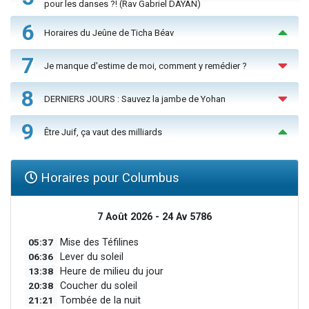
pour les danses ?! (Rav Gabriel DAYAN)
6
Horaires du Jeûne de Ticha Béav
7
Je manque d'estime de moi, comment y remédier ?
8
DERNIERS JOURS : Sauvez la jambe de Yohan
9
Être Juif, ça vaut des milliards
Horaires pour Columbus
7 Août 2026 - 24 Av 5786
05:37
Mise des Téfilines
06:36
Lever du soleil
13:38
Heure de milieu du jour
20:38
Coucher du soleil
21:21
Tombée de la nuit