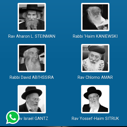
Rav Aharon L. STEINMAN
Rabbi 'Haïm KANIEWSKI
Rabbi David ABI'HSSIRA
Rav Chlomo AMAR
Rav Israël GANTZ
Rav Yossef-Haïm SITRUK