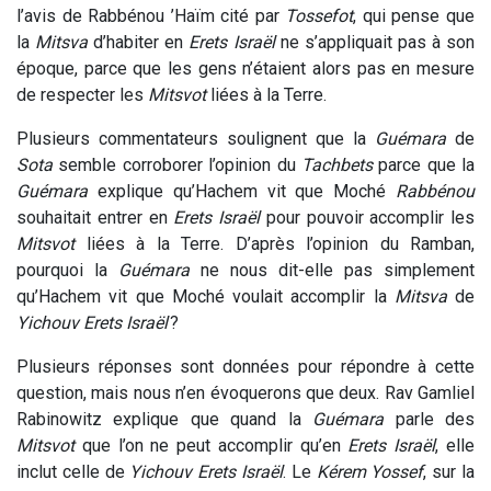
l’avis de Rabbénou ’Haïm cité par
Tossefot
, qui pense que
la
Mitsva
d’habiter en
Erets Israël
ne s’appliquait pas à son
époque, parce que les gens n’étaient alors pas en mesure
de respecter les
Mitsvot
liées à la Terre.
Plusieurs commentateurs soulignent que la
Guémara
de
Sota
semble corroborer l’opinion du
Tachbets
parce que la
Guémara
explique qu’Hachem vit que Moché
Rabbénou
souhaitait entrer en
Erets Israël
pour pouvoir accomplir les
Mitsvot
liées à la Terre. D’après l’opinion du Ramban,
pourquoi la
Guémara
ne nous dit-elle pas simplement
qu’Hachem vit que Moché voulait accomplir la
Mitsva
de
Yichouv Erets Israël
?
Plusieurs réponses sont données pour répondre à cette
question, mais nous n’en évoquerons que deux. Rav Gamliel
Rabinowitz explique que quand la
Guémara
parle des
Mitsvot
que l’on ne peut accomplir qu’en
Erets Israël
, elle
inclut celle de
Yichouv Erets Israël
. Le
Kérem Yossef
, sur la