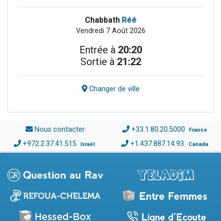
Chabbath
Réé
Vendredi 7 Août 2026
Entrée à
20:20
Sortie à
21:22
Changer de ville
Nous contacter
+33.1.80.20.5000
France
+972.2.37.41.515
+1.437.887.14.93
Israël
Canada