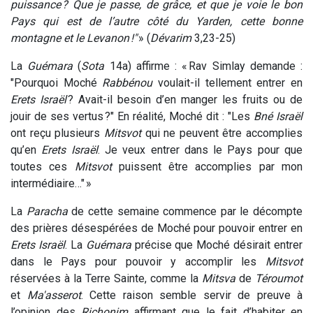
puissance ? Que je passe, de grâce, et que je voie le bon
Pays qui est de l’autre côté du Yarden, cette bonne
montagne et le Levanon !"
» (
Dévarim
3,23-25)
La
Guémara
(
Sota
14a) affirme : « Rav Simlay demande :
"Pourquoi Moché
Rabbénou
voulait-il tellement entrer en
Erets Israël
? Avait-il besoin d’en manger les fruits ou de
jouir de ses vertus ?" En réalité, Moché dit : "Les
Bné Israël
ont reçu plusieurs
Mitsvot
qui ne peuvent être accomplies
qu’en
Erets Israël
. Je veux entrer dans le Pays pour que
toutes ces
Mitsvot
puissent être accomplies par mon
intermédiaire…" »
La
Paracha
de cette semaine commence par le décompte
des prières désespérées de Moché pour pouvoir entrer en
Erets Israël
. La
Guémara
précise que Moché désirait entrer
dans le Pays pour pouvoir y accomplir les
Mitsvot
réservées à la Terre Sainte, comme la
Mitsva
de
Téroumot
et
Ma'asserot
. Cette raison semble servir de preuve à
l’opinion des
Richonim
affirmant que le fait d’habiter en