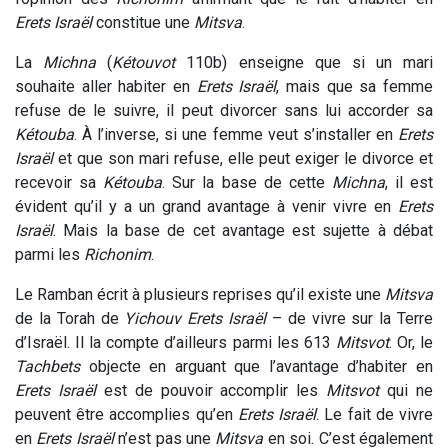
Erets Israël
constitue une
Mitsva
.
La
Michna
(
Kétouvot
110b) enseigne que si un mari
souhaite aller habiter en
Erets Israël
, mais que sa femme
refuse de le suivre, il peut divorcer sans lui accorder sa
Kétouba
. À l’inverse, si une femme veut s’installer en
Erets
Israël
et que son mari refuse, elle peut exiger le divorce et
recevoir sa
Kétouba
. Sur la base de cette
Michna
, il est
évident qu’il y a un grand avantage à venir vivre en
Erets
Israël
. Mais la base de cet avantage est sujette à débat
parmi les
Richonim
.
Le Ramban écrit à plusieurs reprises qu’il existe une
Mitsva
de la Torah de
Yichouv Erets Israël
– de vivre sur la Terre
d’Israël. Il la compte d’ailleurs parmi les 613
Mitsvot
. Or, le
Tachbets
objecte en arguant que l’avantage d’habiter en
Erets Israël
est de pouvoir accomplir les
Mitsvot
qui ne
peuvent être accomplies qu’en
Erets Israël
. Le fait de vivre
en
Erets Israël
n’est pas une
Mitsva
en soi. C’est également