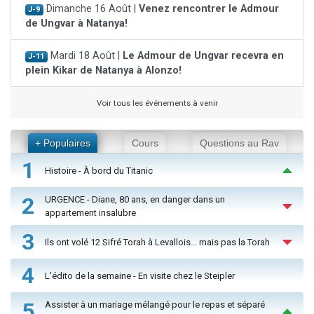
Dimanche 16 Août |
Venez rencontrer le Admour
J-9
de Ungvar à Natanya!
Mardi 18 Août |
Le Admour de Ungvar recevra en
J-11
plein Kikar de Natanya à Alonzo!
Voir tous les événements à venir
+ Populaires
Cours
Questions au Rav
1
Histoire - À bord du Titanic
2
URGENCE - Diane, 80 ans, en danger dans un
appartement insalubre
3
Ils ont volé 12 Sifré Torah à Levallois… mais pas la Torah
4
L'édito de la semaine - En visite chez le Steipler
5
Assister à un mariage mélangé pour le repas et séparé