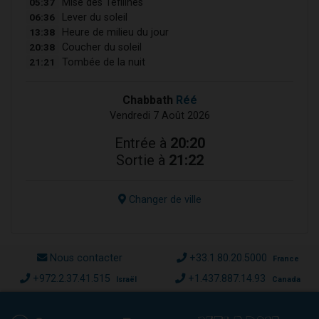
05:37
Mise des Téfilines
06:36
Lever du soleil
13:38
Heure de milieu du jour
20:38
Coucher du soleil
21:21
Tombée de la nuit
Chabbath
Réé
Vendredi 7 Août 2026
Entrée à
20:20
Sortie à
21:22
Changer de ville
Nous contacter
+33.1.80.20.5000
France
+972.2.37.41.515
+1.437.887.14.93
Israël
Canada