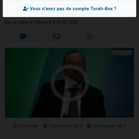
mérite
2 personnes viennent de nous rejoindre sur WhatsApp
Vous n'avez pas de compte Torah-Box ?
Rav Aharon BRAND
2 nouvelles musiques dans Torah-Box Music
Mis en ligne le Vendredi 8 Août 2025
3 personnes viennent de nous rejoindre sur WhatsApp
8 personnes viennent de faire un don pour Tsédaka : pauvres d'Israel
2 personnes viennent de faire un don pour 1 Journée de Vacances Pour les Enfants
9 minutes
Télécharger MP4
Télécharger MP3