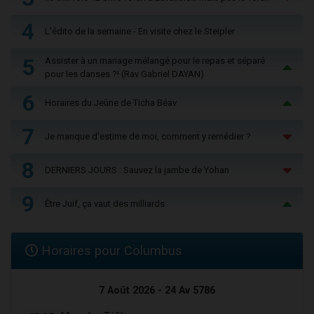
4
L'édito de la semaine - En visite chez le Steipler
5
Assister à un mariage mélangé pour le repas et séparé
pour les danses ?! (Rav Gabriel DAYAN)
6
Horaires du Jeûne de Ticha Béav
7
Je manque d'estime de moi, comment y remédier ?
8
DERNIERS JOURS : Sauvez la jambe de Yohan
9
Être Juif, ça vaut des milliards
Horaires pour Columbus
7 Août 2026 - 24 Av 5786