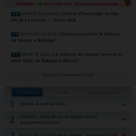
Mardi 8 Septembre |
Dinner d'hommage au Rav
J-32
Sitruk à Londres — 10 ans déjà
Dimanche 16 Août |
Venez rencontrer le Admour
J-9
de Ungvar à Natanya!
Mardi 18 Août |
Le Admour de Ungvar recevra en
J-11
plein Kikar de Natanya à Alonzo!
Voir tous les événements à venir
+ Populaires
Cours
Questions au Rav
1
Histoire - À bord du Titanic
2
URGENCE - Diane, 80 ans, en danger dans un
appartement insalubre
3
Ils ont volé 12 Sifré Torah à Levallois… mais pas la Torah