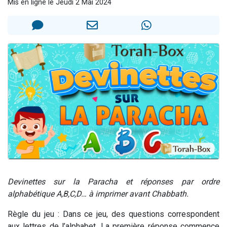
Mis en ligne le Jeudi 2 Mai 2024
6 personnes viennent de faire un don pour 5 enfants déjà orphelins risquent de perdre leur maman
2 personnes viennent de faire un don pour Reloger Rivka, 6 enfants, victime de violences...
10 personnes viennent de demander une bénédiction
Il reste 49 places pour étudier en groupe sur Zoom
2 personnes viennent de nous rejoindre sur WhatsApp
Devinettes sur la Paracha et réponses par ordre
alphabétique A,B,C,D… à imprimer avant Chabbath.
Règle du jeu : Dans ce jeu, des questions correspondent
aux lettres de l’alphabet. La première réponse commence