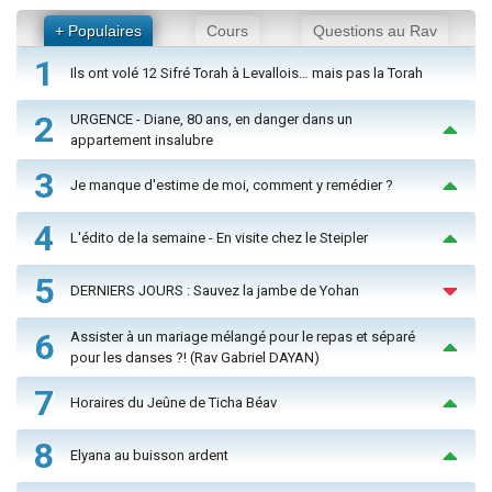
+ Populaires
Cours
Questions au Rav
1
Ils ont volé 12 Sifré Torah à Levallois… mais pas la Torah
2
URGENCE - Diane, 80 ans, en danger dans un
appartement insalubre
3
Je manque d'estime de moi, comment y remédier ?
4
L'édito de la semaine - En visite chez le Steipler
5
DERNIERS JOURS : Sauvez la jambe de Yohan
6
Assister à un mariage mélangé pour le repas et séparé
pour les danses ?! (Rav Gabriel DAYAN)
7
Horaires du Jeûne de Ticha Béav
8
Elyana au buisson ardent