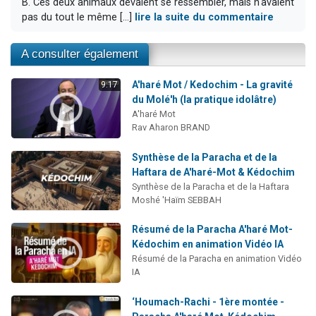
B. Ces deux animaux devaient se ressembler, mais n'avaient
pas du tout le même [...]
lire la suite du commentaire
A consulter également
A'haré Mot / Kedochim - La gravité
9:17
du Molé'h (la pratique idolâtre)
A'haré Mot
Rav Aharon BRAND
Synthèse de la Paracha et de la
Haftara de A'haré-Mot & Kédochim
Synthèse de la Paracha et de la Haftara
Moshé 'Haïm SEBBAH
Résumé de la Paracha A'haré Mot-
Kédochim en animation Vidéo IA
Résumé de la Paracha en animation Vidéo
IA
‘Houmach-Rachi - 1ère montée -