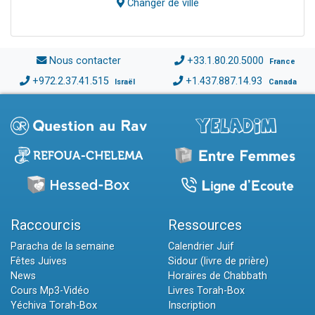
Changer de ville
Nous contacter
+33.1.80.20.5000
France
+972.2.37.41.515
+1.437.887.14.93
Israël
Canada
Raccourcis
Ressources
Paracha de la semaine
Calendrier Juif
Fêtes Juives
Sidour (livre de prière)
News
Horaires de Chabbath
Cours Mp3-Vidéo
Livres Torah-Box
Yéchiva Torah-Box
Inscription