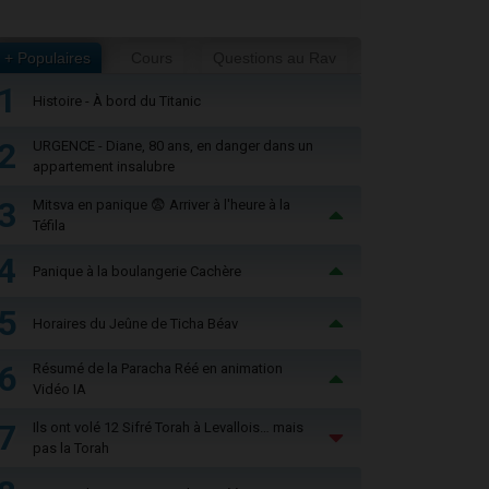
+ Populaires
Cours
Questions au Rav
1
Histoire - À bord du Titanic
2
URGENCE - Diane, 80 ans, en danger dans un
appartement insalubre
3
Mitsva en panique 😨 Arriver à l'heure à la
Téfila
4
Panique à la boulangerie Cachère
5
Horaires du Jeûne de Ticha Béav
6
Résumé de la Paracha Réé en animation
Vidéo IA
7
Ils ont volé 12 Sifré Torah à Levallois… mais
pas la Torah