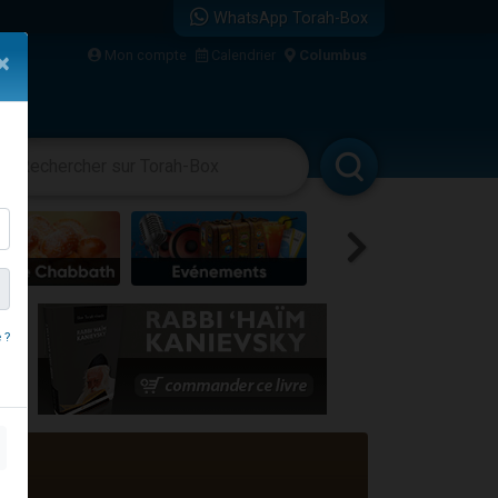
WhatsApp Torah-Box
...
Mon compte
Calendrier
Columbus
×
vertissements
Livres
Rabbanim
bre
 ?