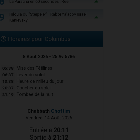
8
La Paracha en 60 secondes : Réé
9
Hiloula du "Steïpeler" : Rabbi Ya’acov Israël
Kanievsky
Horaires pour Columbus
8 Août 2026 - 25 Av 5786
05:38
Mise des Téfilines
06:37
Lever du soleil
13:38
Heure de milieu du jour
20:37
Coucher du soleil
21:19
Tombée de la nuit
Chabbath
Choftim
Vendredi 14 Août 2026
Entrée à
20:11
Sortie à
21:12