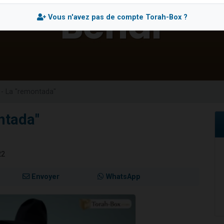
49 places pour étudier en groupe sur Zoom
Vous n'avez pas de compte Torah-Box ?
lles musiques dans Torah-Box Music
viennent de nous rejoindre sur WhatsApp
viennent de nous rejoindre sur WhatsApp
viennent de nous rejoindre sur WhatsApp
 - La "remontada"
ntada"
22
Envoyer
WhatsApp