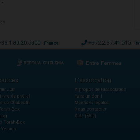
 -
ion
+33.1.80.20.5000
+972.2.37.41.515
France
Is
ources
L'association
ier Juif
A propos de l'association
(livre de prière)
Faire un don !
es de Chabbath
Mentions légales
 Torah-Box
Nous contacter
tion
Aide (FAQ)
t Torah-Box
 Version