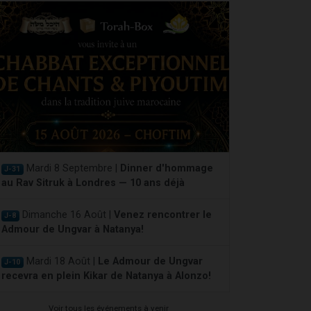
Mardi 8 Septembre |
Dinner d'hommage
J-31
au Rav Sitruk à Londres — 10 ans déjà
Dimanche 16 Août |
Venez rencontrer le
J-8
Admour de Ungvar à Natanya!
Mardi 18 Août |
Le Admour de Ungvar
J-10
recevra en plein Kikar de Natanya à Alonzo!
Voir tous les événements à venir