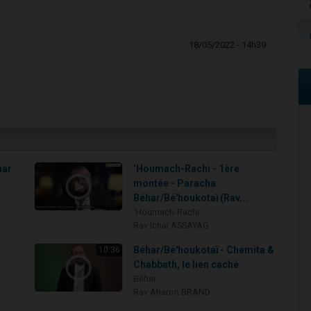
18/05/2022 - 14h39
har
‘Houmach-Rachi - 1ère
montée - Paracha
Béhar/Bé'houkotaï (Rav...
‘Houmach-Rachi
Rav Ichaï ASSAYAG
Béhar/Bé'houkotaï - Chémita &
10:36
Chabbath, le lien caché
Béhar
Rav Aharon BRAND