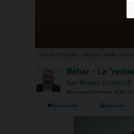
Il reste 
12 nouve
3 personnes 
2 personnes 
2 personnes 
Accueil
Paracha
Vayikra
Béhar
Béhar
Béhar - La "remo
Rav Moshé ELHADAD
Mis en ligne le Mercredi 18 Mai 20
Commenter
Imprimer