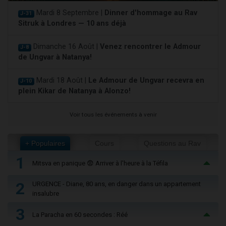
Mardi 8 Septembre |
Dinner d'hommage au Rav
J-31
Sitruk à Londres — 10 ans déjà
Dimanche 16 Août |
Venez rencontrer le Admour
J-8
de Ungvar à Natanya!
Mardi 18 Août |
Le Admour de Ungvar recevra en
J-10
plein Kikar de Natanya à Alonzo!
Voir tous les événements à venir
+ Populaires
Cours
Questions au Rav
1
Mitsva en panique 😨 Arriver à l'heure à la Téfila
2
URGENCE - Diane, 80 ans, en danger dans un appartement
insalubre
3
La Paracha en 60 secondes : Réé