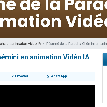
viennent de nous rejoindre sur WhatsApp
de donner son Maasser
es viennent de faire un don pour 5 jours de vacances aux Orphelins
es viennent de faire un don pour Diane, 80 ans, dans un appartement insalub
viennent de nous rejoindre sur WhatsApp
cha en animation Vidéo IA
Résumé de la Paracha Chémini en anim
émini en animation Vidéo IA
Envoyer
WhatsApp