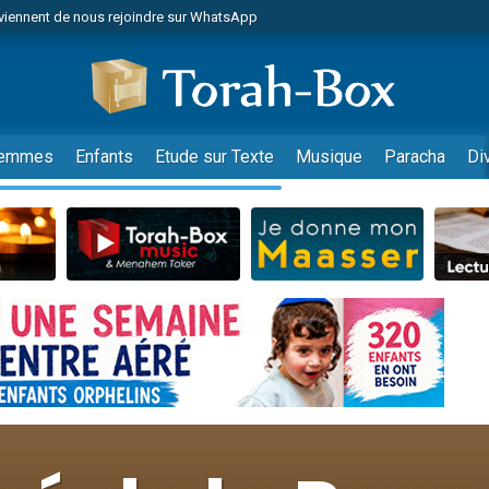
 viennent de demander une bénédiction
lles musiques dans Torah-Box Music
nnes viennent de faire un don pour Sauvez la jambe de Yohan
49 places pour étudier en groupe sur Zoom
viennent de nous rejoindre sur WhatsApp
emmes
Enfants
Etude sur Texte
Musique
Paracha
Di
viennent de nous rejoindre sur WhatsApp
viennent de nous rejoindre sur WhatsApp
les musiques dans Torah-Box Music
es viennent de faire un don pour Tsédaka : pauvres d'Israel
sion radio : Visions de grandeur n°104 : Le Chabbath et le Birkat Hamazone à 
 viennent de demander une bénédiction
de donner son Maasser
49 places pour étudier en groupe sur Zoom
ent de donner son Maasser
es viennent de faire un don pour 5 enfants déjà orphelins risquent de perdre