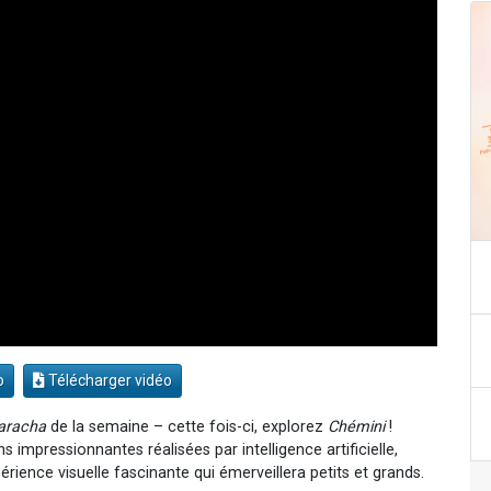
o
Télécharger vidéo
aracha
de la semaine – cette fois-ci, explorez
Chémini
!
impressionnantes réalisées par intelligence artificielle,
rience visuelle fascinante qui émerveillera petits et grands.