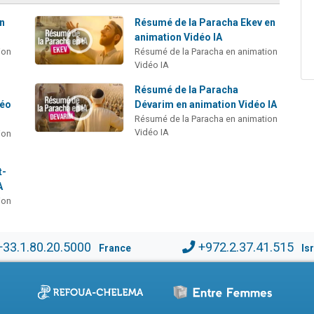
en
Résumé de la Paracha Ekev en
animation Vidéo IA
ion
Résumé de la Paracha en animation
Vidéo IA
Résumé de la Paracha
déo
Dévarim en animation Vidéo IA
Résumé de la Paracha en animation
Vidéo IA
ion
t-
A
ion
+33.1.80.20.5000
+972.2.37.41.515
France
Is