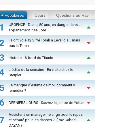
+ Populaires
Cours
Questions au Rav
1
URGENCE - Diane, 80 ans, en danger dans un
appartement insalubre
2
Ils ont volé 12 Sifré Torah à Levallois… mais
pas la Torah
3
Histoire - À bord du Titanic
4
L'édito de la semaine - En visite chez le
Steipler
5
Je manque d'estime de moi, comment y
remédier ?
6
DERNIERS JOURS : Sauvez la jambe de Yohan
Assister à un mariage mélangé pour le repas
7
et séparé pour les danses ?! (Rav Gabriel
DAYAN)