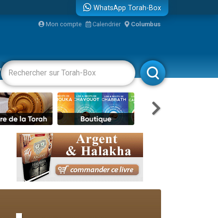
WhatsApp Torah-Box
Mon compte
Calendrier
Columbus
vertissements
Livres
Rabbanim
travers le temps
 leur maman