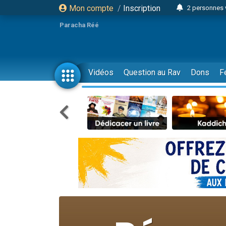
Mon compte
/
Inscription
13 personnes
12 nouve
Paracha Réé
30 perso
Il reste 
3 personnes 
Vidéos
Question au Rav
Dons
F
2 personnes 
3 personnes 
2 nouvel
8 personn
Nouvelle émis
61 personnes
Ariel vient 
Il reste 
Nathaniel vi
6 personn