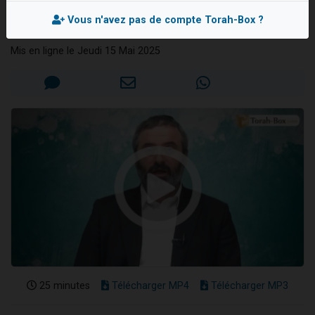
Mistva ? Une Mitsva
61 personnes viennent de demander une bénédiction
Vous n'avez pas de compte Torah-Box ?
Rav Yechaya ARROUAS
Il reste 49 places pour étudier en groupe sur Zoom
Mis en ligne le Jeudi 15 Mai 2025
Ariel vient de donner son Maasser
Nathaniel vient de donner son Maasser
4 personnes viennent de nous rejoindre sur WhatsApp
25 minutes
Télécharger MP4
Télécharger MP3