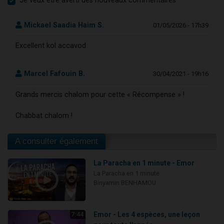
Je veux être averti des nouveaux commentaires
Mickael Saadia Haim S.
01/05/2026 - 17h39
Excellent kol accavod
Marcel Fafouin B.
30/04/2021 - 19h16
Grands mercis chalom pour cette « Récompense » !
Chabbat chalom !
A consulter également
La Paracha en 1 minute - Emor
La Paracha en 1 minute
Binyamin BENHAMOU
Emor - Les 4 espèces, une leçon
7:44