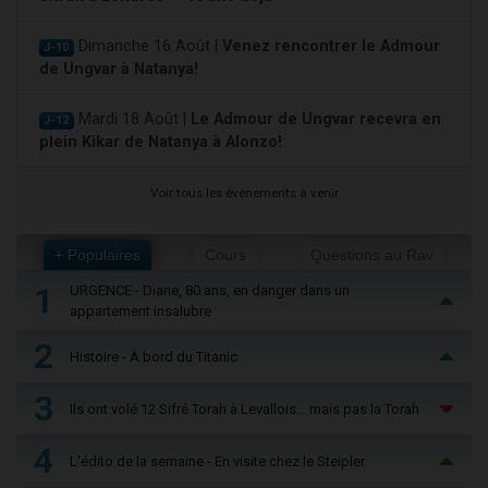
Dimanche 16 Août |
Venez rencontrer le Admour
J-10
de Ungvar à Natanya!
Mardi 18 Août |
Le Admour de Ungvar recevra en
J-12
plein Kikar de Natanya à Alonzo!
Voir tous les événements à venir
+ Populaires
Cours
Questions au Rav
1
URGENCE - Diane, 80 ans, en danger dans un
appartement insalubre
2
Histoire - À bord du Titanic
3
Ils ont volé 12 Sifré Torah à Levallois… mais pas la Torah
4
L'édito de la semaine - En visite chez le Steipler