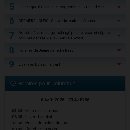
5
Je manque d'estime de moi, comment y remédier ?
6
DERNIERS JOURS : Sauvez la jambe de Yohan
7
Assister à un mariage mélangé pour le repas et séparé
pour les danses ?! (Rav Gabriel DAYAN)
8
Horaires du Jeûne de Ticha Béav
9
Elyana au buisson ardent
Horaires pour Columbus
6 Août 2026 - 23 Av 5786
05:36
Mise des Téfilines
06:35
Lever du soleil
13:38
Heure de milieu du jour
20:39
Coucher du soleil