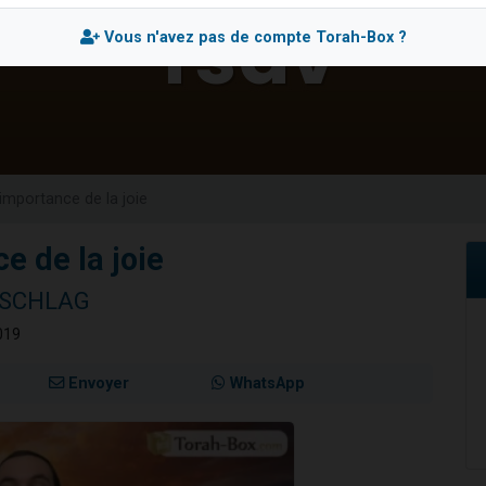
 viennent de demander une bénédiction
Vous n'avez pas de compte Torah-Box ?
49 places pour étudier en groupe sur Zoom
de donner son Maasser
ent de donner son Maasser
viennent de nous rejoindre sur WhatsApp
l'importance de la joie
ce de la joie
NSCHLAG
019
Envoyer
WhatsApp