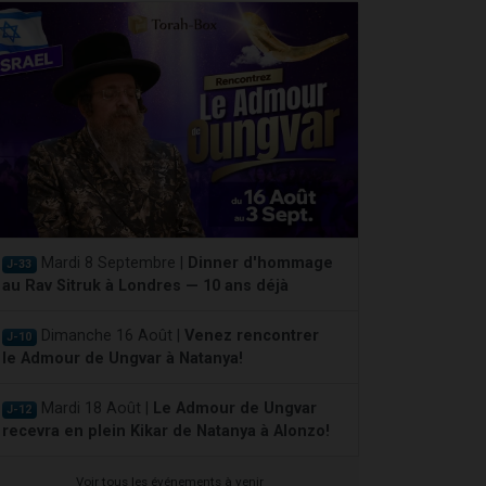
Mardi 8 Septembre |
Dinner d'hommage
J-33
au Rav Sitruk à Londres — 10 ans déjà
Dimanche 16 Août |
Venez rencontrer
J-10
le Admour de Ungvar à Natanya!
Mardi 18 Août |
Le Admour de Ungvar
J-12
recevra en plein Kikar de Natanya à Alonzo!
Voir tous les événements à venir