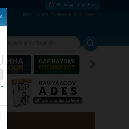
WhatsApp Torah-Box
Mon compte
Calendrier
Columbus
×
re
vertissements
Livres
Rabbanim
 ?
travers le temps