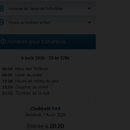
8
Horaires du Jeûne de Ticha Béav
9
Elyana au buisson ardent
Horaires pour Columbus
6 Août 2026 - 23 Av 5786
05:36
Mise des Téfilines
06:35
Lever du soleil
13:38
Heure de milieu du jour
20:39
Coucher du soleil
21:22
Tombée de la nuit
Chabbath
Réé
Vendredi 7 Août 2026
Entrée à
20:20