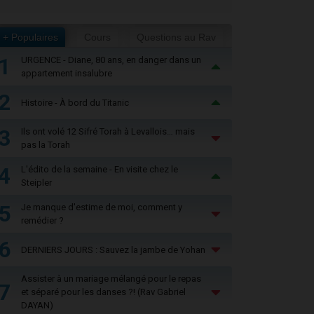
+ Populaires
Cours
Questions au Rav
1
URGENCE - Diane, 80 ans, en danger dans un
appartement insalubre
2
Histoire - À bord du Titanic
3
Ils ont volé 12 Sifré Torah à Levallois… mais
pas la Torah
4
L'édito de la semaine - En visite chez le
Steipler
5
Je manque d'estime de moi, comment y
remédier ?
6
DERNIERS JOURS : Sauvez la jambe de Yohan
Assister à un mariage mélangé pour le repas
7
et séparé pour les danses ?! (Rav Gabriel
DAYAN)