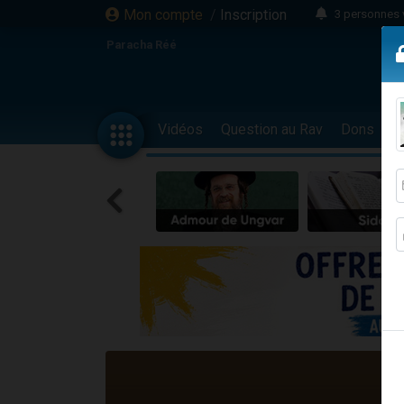
Mon compte
/
Inscription
3 personnes 
Odaya vient 
Paracha Réé
3 personn
3 personn
2 personnes 
Vidéos
Question au Rav
Dons
F
13 personnes
30 perso
Il reste 
12 nouve
3 personnes 
2 personnes 
2 nouvel
3 personnes 
8 personn
Nouvelle émis