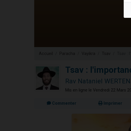
61 personnes
Il reste 
Ariel vient 
Nathaniel vi
4 personnes 
Accueil
Paracha
Vayikra
Tsav
Tsav : 
Tsav : l'importan
Rav Nataniel WERTE
Mis en ligne le Vendredi 22 Mars 2
Commenter
Imprimer