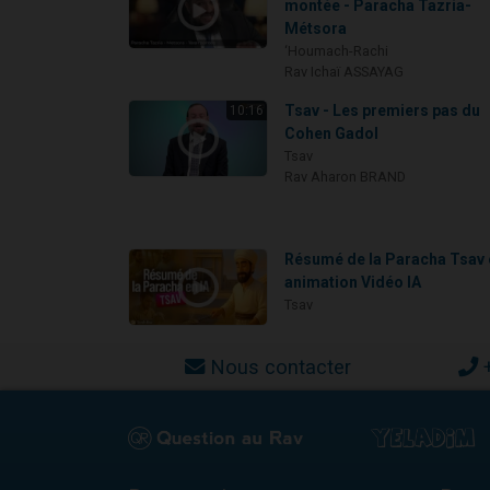
montée - Paracha Tazria-
Métsora
‘Houmach-Rachi
Rav Ichaï ASSAYAG
Tsav - Les premiers pas du
10:16
Cohen Gadol
Tsav
Rav Aharon BRAND
Résumé de la Paracha Tsav 
animation Vidéo IA
Tsav
Nous contacter