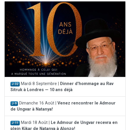
Mardi 8 Septembre |
Dinner d'hommage au Rav
J-32
Sitruk à Londres — 10 ans déjà
Dimanche 16 Août |
Venez rencontrer le Admour
J-9
de Ungvar à Natanya!
Mardi 18 Août |
Le Admour de Ungvar recevra en
J-11
plein Kikar de Natanya à Alonzo!