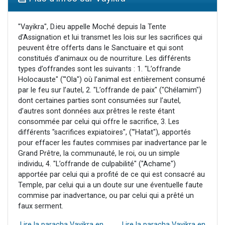
3 personnes viennent de nous rejoindre sur WhatsApp
2 nouvelles musiques dans Torah-Box Music
"Vayikra", D.ieu appelle Moché depuis la Tente
d’Assignation et lui transmet les lois sur les sacrifices qui
8 personnes viennent de faire un don pour Tsédaka : pauvres d'Israel
peuvent être offerts dans le Sanctuaire et qui sont
Nouvelle émission radio : Visions de grandeur n°104 : Le Chabbath et le Birkat Hamazone à travers le temps
constitués d’animaux ou de nourriture. Les différents
types d’offrandes sont les suivants : 1. "L’offrande
4 personnes viennent de nous rejoindre sur WhatsApp
Holocauste" ("'Ola") où l’animal est entièrement consumé
par le feu sur l’autel, 2. "L’offrande de paix" ("Chélamim")
dont certaines parties sont consumées sur l’autel,
d’autres sont données aux prêtres le reste étant
consommée par celui qui offre le sacrifice, 3. Les
différents "sacrifices expiatoires", ("’Hatat"), apportés
pour effacer les fautes commises par inadvertance par le
Grand Prêtre, la communauté, le roi, ou un simple
individu, 4. "L’offrande de culpabilité" ("Achame")
apportée par celui qui a profité de ce qui est consacré au
Temple, par celui qui a un doute sur une éventuelle faute
commise par inadvertance, ou par celui qui a prêté un
faux serment.
Lire la paracha Vayikra en
Lire la paracha Vayikra en