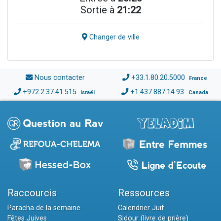
Sortie à
21:22
Changer de ville
Nous contacter
+33.1.80.20.5000
France
+972.2.37.41.515
+1.437.887.14.93
Israël
Canada
Raccourcis
Ressources
Paracha de la semaine
Calendrier Juif
Fêtes Juives
Sidour (livre de prière)