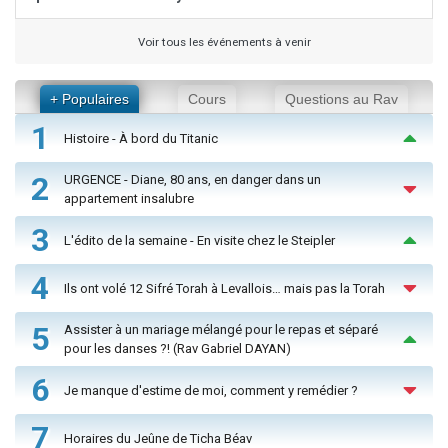
Voir tous les événements à venir
+ Populaires
Cours
Questions au Rav
1
Histoire - À bord du Titanic
2
URGENCE - Diane, 80 ans, en danger dans un
appartement insalubre
3
L'édito de la semaine - En visite chez le Steipler
4
Ils ont volé 12 Sifré Torah à Levallois… mais pas la Torah
5
Assister à un mariage mélangé pour le repas et séparé
pour les danses ?! (Rav Gabriel DAYAN)
6
Je manque d'estime de moi, comment y remédier ?
7
Horaires du Jeûne de Ticha Béav