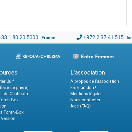
+33.1.80.20.5000
+972.2.37.41.515
France
Is
ources
L'association
ier Juif
A propos de l'association
(livre de prière)
Faire un don !
es de Chabbath
Mentions légales
 Torah-Box
Nous contacter
tion
Aide (FAQ)
t Torah-Box
 Version