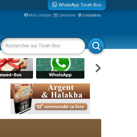
WhatsApp Torah-Box
Mon compte
Calendrier
Columbus
re
vertissements
Livres
Rabbanim