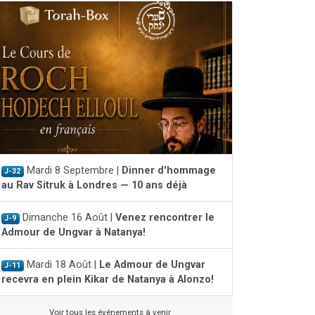
Mardi 8 Septembre |
Dinner d'hommage
J-32
au Rav Sitruk à Londres — 10 ans déjà
Dimanche 16 Août |
Venez rencontrer le
J-9
Admour de Ungvar à Natanya!
Mardi 18 Août |
Le Admour de Ungvar
J-11
recevra en plein Kikar de Natanya à Alonzo!
Voir tous les événements à venir