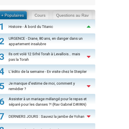
+ Populaires
Cours
Questions au Rav
1
Histoire - À bord du Titanic
2
URGENCE - Diane, 80 ans, en danger dans un
appartement insalubre
3
Ils ont volé 12 Sifré Torah à Levallois… mais
pas la Torah
4
L'édito de la semaine - En visite chez le Steipler
5
Je manque d'estime de moi, comment y
remédier ?
6
Assister à un mariage mélangé pour le repas et
séparé pour les danses ?! (Rav Gabriel DAYAN)
7
DERNIERS JOURS : Sauvez la jambe de Yohan