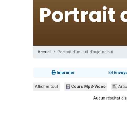
Nouvelle émis
61 personnes
Ariel vient 
Il reste 
Eva vient de
Accueil
Portrait d'un Juif d'aujourd'hui
Imprimer
Envoy
Afficher tout
Cours Mp3-Vidéo
Artic
Aucun résultat dis