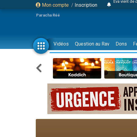
Mon compte
/
Inscription
4 personnes 
3 personnes 
Paracha Réé
Odaya vient 
3 personn
3 personn
Vidéos
Question au Rav
Dons
F
13 personnes
2 personnes 
30 perso
Il reste 
12 nouve
3 personnes 
2 personnes 
3 personnes 
2 nouvel
8 personn