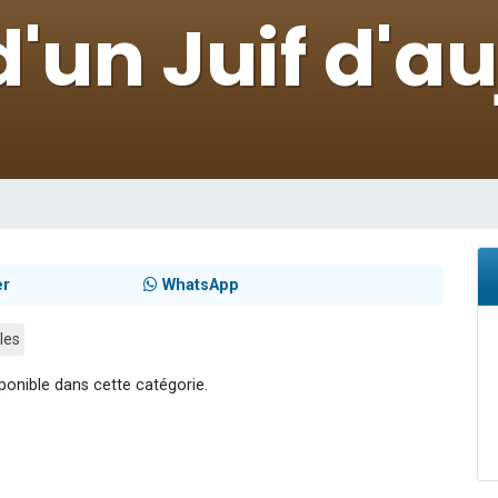
sion radio : Visions de grandeur n°104 : Le Chabbath et le Birkat Hamazone à 
 viennent de demander une bénédiction
de donner son Maasser
49 places pour étudier en groupe sur Zoom
 donner son Maasser
er
WhatsApp
les
ponible dans cette catégorie.