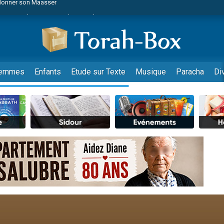
viennent de nous rejoindre sur WhatsApp
viennent de nous rejoindre sur WhatsApp
de donner son Maasser
es viennent de faire un don pour 5 jours de vacances aux Orphelins
es viennent de faire un don pour Diane, 80 ans, dans un appartement insalub
emmes
Enfants
Etude sur Texte
Musique
Paracha
Di
 viennent de demander une bénédiction
viennent de nous rejoindre sur WhatsApp
nnes viennent de faire un don pour Sauvez la jambe de Yohan
49 places pour étudier en groupe sur Zoom
lles musiques dans Torah-Box Music
viennent de nous rejoindre sur WhatsApp
viennent de nous rejoindre sur WhatsApp
viennent de nous rejoindre sur WhatsApp
les musiques dans Torah-Box Music
es viennent de faire un don pour Tsédaka : pauvres d'Israel