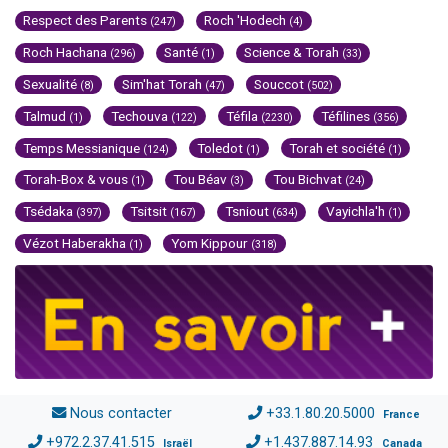
Respect des Parents
Roch 'Hodech
(247)
(4)
Roch Hachana
Santé
Science & Torah
(296)
(1)
(33)
Sexualité
Sim'hat Torah
Souccot
(8)
(47)
(502)
Talmud
Techouva
Téfila
Téfilines
(1)
(122)
(2230)
(356)
Temps Messianique
Toledot
Torah et société
(124)
(1)
(1)
Torah-Box & vous
Tou Béav
Tou Bichvat
(1)
(3)
(24)
Tsédaka
Tsitsit
Tsniout
Vayichla'h
(397)
(167)
(634)
(1)
Vézot Haberakha
Yom Kippour
(1)
(318)
Nous contacter
+33.1.80.20.5000
France
+972.2.37.41.515
+1.437.887.14.93
Israël
Canada