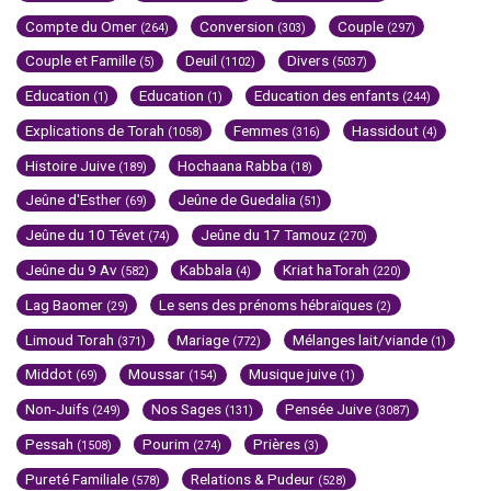
Compte du Omer
Conversion
Couple
(264)
(303)
(297)
Couple et Famille
Deuil
Divers
(5)
(1102)
(5037)
Education
Education
Education des enfants
(1)
(1)
(244)
Explications de Torah
Femmes
Hassidout
(1058)
(316)
(4)
Histoire Juive
Hochaana Rabba
(189)
(18)
Jeûne d'Esther
Jeûne de Guedalia
(69)
(51)
Jeûne du 10 Tévet
Jeûne du 17 Tamouz
(74)
(270)
Jeûne du 9 Av
Kabbala
Kriat haTorah
(582)
(4)
(220)
Lag Baomer
Le sens des prénoms hébraïques
(29)
(2)
Limoud Torah
Mariage
Mélanges lait/viande
(371)
(772)
(1)
Middot
Moussar
Musique juive
(69)
(154)
(1)
Non-Juifs
Nos Sages
Pensée Juive
(249)
(131)
(3087)
Pessah
Pourim
Prières
(1508)
(274)
(3)
Pureté Familiale
Relations & Pudeur
(578)
(528)