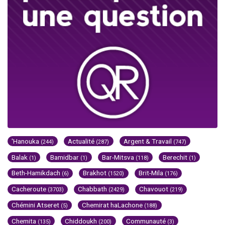
'Hanouka
Actualité
Argent & Travail
(244)
(287)
(747)
Balak
Bamidbar
Bar-Mitsva
Berechit
(1)
(1)
(118)
(1)
Beth-Hamikdach
Brakhot
Brit-Mila
(6)
(1520)
(176)
Cacheroute
Chabbath
Chavouot
(3703)
(2429)
(219)
Chémini Atseret
Chemirat haLachone
(5)
(188)
Chemita
Chiddoukh
Communauté
(135)
(200)
(3)