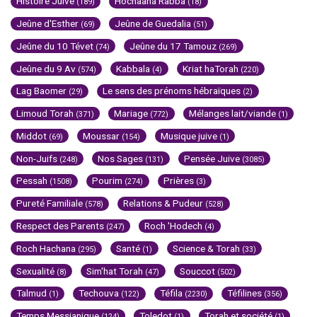
Histoire Juive
Hochaana Rabba
(189)
(18)
Jeûne d'Esther
Jeûne de Guedalia
(69)
(51)
Jeûne du 10 Tévet
Jeûne du 17 Tamouz
(74)
(269)
Jeûne du 9 Av
Kabbala
Kriat haTorah
(574)
(4)
(220)
Lag Baomer
Le sens des prénoms hébraïques
(29)
(2)
Limoud Torah
Mariage
Mélanges lait/viande
(371)
(772)
(1)
Middot
Moussar
Musique juive
(69)
(154)
(1)
Non-Juifs
Nos Sages
Pensée Juive
(248)
(131)
(3085)
Pessah
Pourim
Prières
(1508)
(274)
(3)
Pureté Familiale
Relations & Pudeur
(578)
(528)
Respect des Parents
Roch 'Hodech
(247)
(4)
Roch Hachana
Santé
Science & Torah
(295)
(1)
(33)
Sexualité
Sim'hat Torah
Souccot
(8)
(47)
(502)
Talmud
Techouva
Téfila
Téfilines
(1)
(122)
(2230)
(356)
Temps Messianique
Toledot
Torah et société
(124)
(1)
(1)