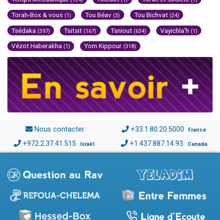
Torah-Box & vous
Tou Béav
Tou Bichvat
(1)
(3)
(24)
Tsédaka
Tsitsit
Tsniout
Vayichla'h
(397)
(167)
(634)
(1)
Vézot Haberakha
Yom Kippour
(1)
(318)
Nous contacter
+33.1.80.20.5000
France
+972.2.37.41.515
+1.437.887.14.93
Israël
Canada