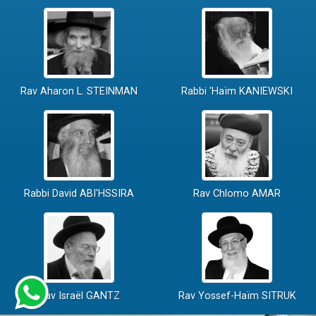
Rav Aharon L. STEINMAN
Rabbi 'Haïm KANIEWSKI
Rabbi David ABI'HSSIRA
Rav Chlomo AMAR
Rav Israël GANTZ
Rav Yossef-Haïm SITRUK