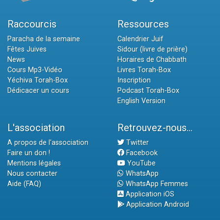
Raccourcis
Ressources
Paracha de la semaine
Calendrier Juif
Fêtes Juives
Sidour (livre de prière)
News
Horaires de Chabbath
Cours Mp3-Vidéo
Livres Torah-Box
Yéchiva Torah-Box
Inscription
Dédicacer un cours
Podcast Torah-Box
English Version
L'association
Retrouvez-nous...
A propos de l'association
Twitter
Faire un don !
Facebook
Mentions légales
YouTube
Nous contacter
WhatsApp
Aide (FAQ)
WhatsApp Femmes
Application iOS
Application Android