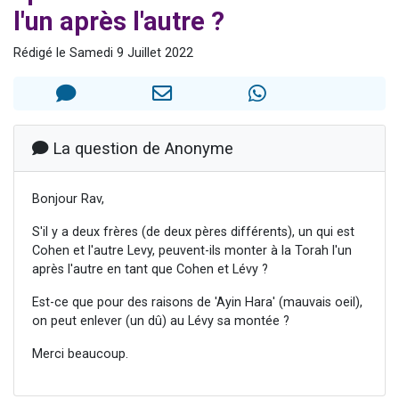
l'un après l'autre ?
Ariel vient de donner son Maasser
Il reste 49 places pour étudier en groupe sur Zoom
Rédigé le Samedi 9 Juillet 2022
Nathaniel vient de donner son Maasser
6 personnes viennent de faire un don pour 5 enfants déjà orphelins risquent de perdre leur maman
3 personnes viennent de nous rejoindre sur WhatsApp
La question de Anonyme
Bonjour Rav,
S'il y a deux frères (de deux pères différents), un qui est
Cohen et l'autre Levy, peuvent-ils monter à la Torah l'un
après l'autre en tant que Cohen et Lévy ?
Est-ce que pour des raisons de 'Ayin Hara' (mauvais oeil),
on peut enlever (un dû) au Lévy sa montée ?
Merci beaucoup.