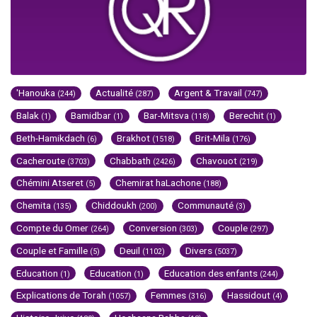
'Hanouka
Actualité
Argent & Travail
(244)
(287)
(747)
Balak
Bamidbar
Bar-Mitsva
Berechit
(1)
(1)
(118)
(1)
Beth-Hamikdach
Brakhot
Brit-Mila
(6)
(1518)
(176)
Cacheroute
Chabbath
Chavouot
(3703)
(2426)
(219)
Chémini Atseret
Chemirat haLachone
(5)
(188)
Chemita
Chiddoukh
Communauté
(135)
(200)
(3)
Compte du Omer
Conversion
Couple
(264)
(303)
(297)
Couple et Famille
Deuil
Divers
(5)
(1102)
(5037)
Education
Education
Education des enfants
(1)
(1)
(244)
Explications de Torah
Femmes
Hassidout
(1057)
(316)
(4)