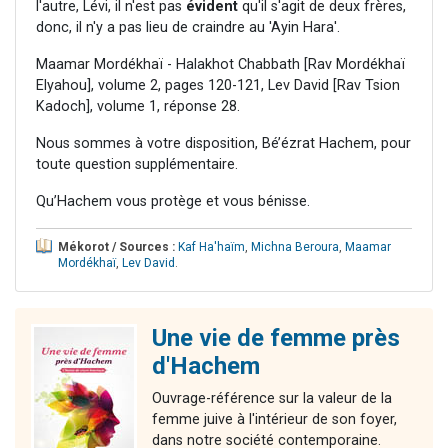
l'autre, Lévi, il n'est pas
évident
qu'il s'agit de deux frères,
donc, il n'y a pas lieu de craindre au 'Ayin Hara'.
Maamar Mordékhaï - Halakhot Chabbath [Rav Mordékhaï
Elyahou], volume 2, pages 120-121, Lev David [Rav Tsion
Kadoch], volume 1, réponse 28.
Nous sommes à votre disposition, Bé’ézrat Hachem, pour
toute question supplémentaire.
Qu’Hachem vous protège et vous bénisse.
Mékorot / Sources :
Kaf Ha'haïm
,
Michna Beroura
,
Maamar
Mordékhaï
,
Lev David
.
Une vie de femme près
d'Hachem
Ouvrage-référence sur la valeur de la
femme juive à l'intérieur de son foyer,
dans notre société contemporaine.