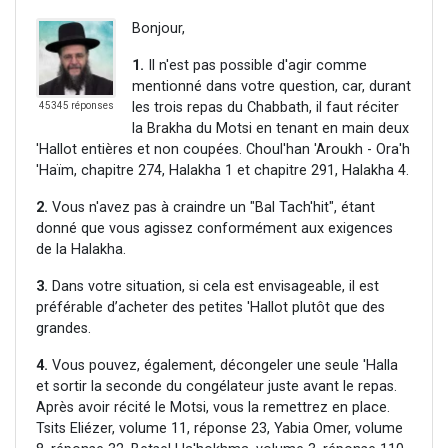
Bonjour,
1.
Il n'est pas possible d'agir comme
mentionné dans votre question, car, durant
les trois repas du Chabbath, il faut réciter
45345 réponses
la Brakha du Motsi en tenant en main deux
'Hallot entières et non coupées. Choul'han 'Aroukh - Ora'h
'Haïm, chapitre 274, Halakha 1 et chapitre 291, Halakha 4.
2.
Vous n'avez pas à craindre un "Bal Tach'hit", étant
donné que vous agissez conformément aux exigences
de la Halakha.
3.
Dans votre situation, si cela est envisageable, il est
préférable d’acheter des petites 'Hallot plutôt que des
grandes.
4.
Vous pouvez, également, décongeler une seule 'Halla
et sortir la seconde du congélateur juste avant le repas.
Après avoir récité le Motsi, vous la remettrez en place.
Tsits Eliézer, volume 11, réponse 23, Yabia Omer, volume