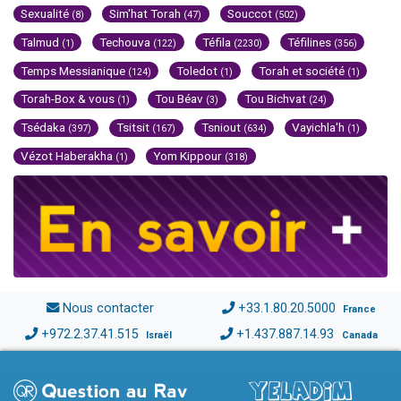
Sexualité
Sim'hat Torah
Souccot
(8)
(47)
(502)
Talmud
Techouva
Téfila
Téfilines
(1)
(122)
(2230)
(356)
Temps Messianique
Toledot
Torah et société
(124)
(1)
(1)
Torah-Box & vous
Tou Béav
Tou Bichvat
(1)
(3)
(24)
Tsédaka
Tsitsit
Tsniout
Vayichla'h
(397)
(167)
(634)
(1)
Vézot Haberakha
Yom Kippour
(1)
(318)
Nous contacter
+33.1.80.20.5000
France
+972.2.37.41.515
+1.437.887.14.93
Israël
Canada