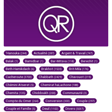
'Hanouka
Actualité
Argent & Travail
(244)
(287)
(747)
Balak
Bamidbar
Bar-Mitsva
Berechit
(1)
(1)
(118)
(1)
Beth-Hamikdach
Brakhot
Brit-Mila
(6)
(1520)
(176)
Cacheroute
Chabbath
Chavouot
(3703)
(2429)
(219)
Chémini Atseret
Chemirat haLachone
(5)
(188)
Chemita
Chiddoukh
Communauté
(135)
(200)
(3)
Compte du Omer
Conversion
Couple
(264)
(303)
(297)
Couple et Famille
Deuil
Divers
(5)
(1102)
(5037)