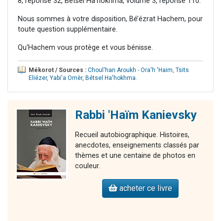
8, réponse 32, Betsel Ha'hokhma, volume 3, réponse 110.
Nous sommes à votre disposition, Bé’ézrat Hachem, pour
toute question supplémentaire.
Qu'Hachem vous protège et vous bénisse.
Mékorot / Sources :
Choul'han Aroukh - Ora'h 'Haim
,
Tsits
Eliézer
,
Yabi'a Omèr
,
Bétsel Ha'hokhma
.
Rabbi 'Haïm Kanievsky
Recueil autobiographique. Histoires,
anecdotes, enseignements classés par
thèmes et une centaine de photos en
couleur.
acheter ce livre