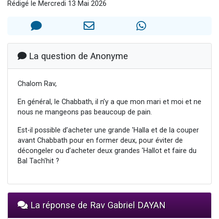
Rédigé le Mercredi 13 Mai 2026
17 personnes viennent de demander une bénédiction
4 personnes viennent de nous rejoindre sur WhatsApp
Il reste 49 places pour étudier en groupe sur Zoom
Eva vient de donner son Maasser
La question de Anonyme
Eli vient de donner son Maasser
Chalom Rav,
En général, le Chabbath, il n’y a que mon mari et moi et ne
nous ne mangeons pas beaucoup de pain.
Est-il possible d’acheter une grande 'Halla et de la couper
avant Chabbath pour en former deux, pour éviter de
décongeler ou d’acheter deux grandes 'Hallot et faire du
Bal Tach'hit ?
La réponse de Rav Gabriel DAYAN