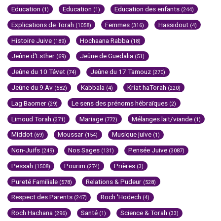
Education
Education
Education des enfants
(1)
(1)
(244)
Explications de Torah
Femmes
Hassidout
(1058)
(316)
(4)
Histoire Juive
Hochaana Rabba
(189)
(18)
Jeûne d'Esther
Jeûne de Guedalia
(69)
(51)
Jeûne du 10 Tévet
Jeûne du 17 Tamouz
(74)
(270)
Jeûne du 9 Av
Kabbala
Kriat haTorah
(582)
(4)
(220)
Lag Baomer
Le sens des prénoms hébraïques
(29)
(2)
Limoud Torah
Mariage
Mélanges lait/viande
(371)
(772)
(1)
Middot
Moussar
Musique juive
(69)
(154)
(1)
Non-Juifs
Nos Sages
Pensée Juive
(249)
(131)
(3087)
Pessah
Pourim
Prières
(1508)
(274)
(3)
Pureté Familiale
Relations & Pudeur
(578)
(528)
Respect des Parents
Roch 'Hodech
(247)
(4)
Roch Hachana
Santé
Science & Torah
(296)
(1)
(33)