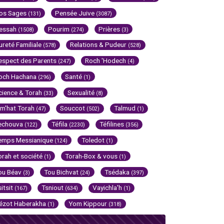
os Sages
Pensée Juive
(131)
(3087)
essah
Pourim
Prières
(1508)
(274)
(3)
ureté Familiale
Relations & Pudeur
(578)
(528)
espect des Parents
Roch 'Hodech
(247)
(4)
och Hachana
Santé
(296)
(1)
cience & Torah
Sexualité
(33)
(8)
im'hat Torah
Souccot
Talmud
(47)
(502)
(1)
echouva
Téfila
Téfilines
(122)
(2230)
(356)
emps Messianique
Toledot
(124)
(1)
orah et société
Torah-Box & vous
(1)
(1)
ou Béav
Tou Bichvat
Tsédaka
(3)
(24)
(397)
sitsit
Tsniout
Vayichla'h
(167)
(634)
(1)
ézot Haberakha
Yom Kippour
(1)
(318)