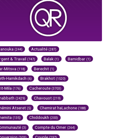
Hanouka
Actualité
(244)
(287)
rgent & Travail
Balak
Bamidbar
(747)
(1)
(1)
ar-Mitsva
Berechit
(118)
(1)
eth-Hamikdach
Brakhot
(6)
(1520)
rit-Mila
Cacheroute
(176)
(3703)
habbath
Chavouot
(2429)
(219)
hémini Atseret
Chemirat haLachone
(5)
(188)
hemita
Chiddoukh
(135)
(200)
ommunauté
Compte du Omer
(3)
(264)
onversion
Couple
(303)
(297)