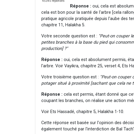
45345 réponses
Réponse :
oui, cela est absolum
cela est bon pour la santé de l'arbre [cela rallon
pratique agricole pratiquée depuis l'aube des te
chapitre 11, Halakha 5.
Votre seconde question est :
"Peut-on couper les
petites branches à la base du pied qui consomme
production] ?"
Réponse :
oui, cela est absolument permis, éta
l'arbre. Voir Vayikra, chapitre 25, verset 4, Ets 
Votre troisième question est :
"Peut-on couper d
potager situé à proximité [sachant que cela ne tue
Réponse :
cela est permis, étant donné que cet 
coupant les branches, on réalise une action méri
Voir Ets Hassadé, chapitre 5, Halakha 1-10.
Cette réponse est basée sur l'opinion des décisi
également touché par l'interdiction de Bal Tach'h