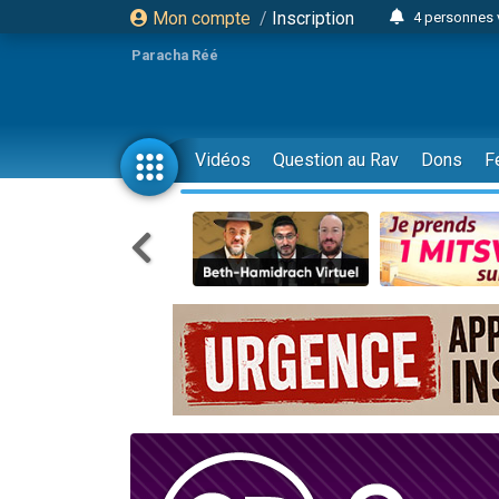
Mon compte
/
Inscription
4 personnes 
3 personnes 
Paracha Réé
Odaya vient 
3 personn
3 personn
Vidéos
Question au Rav
Dons
F
13 personnes
2 personnes 
30 perso
Il reste 
12 nouve
3 personnes 
2 personnes 
3 personnes 
2 nouvel
8 personn