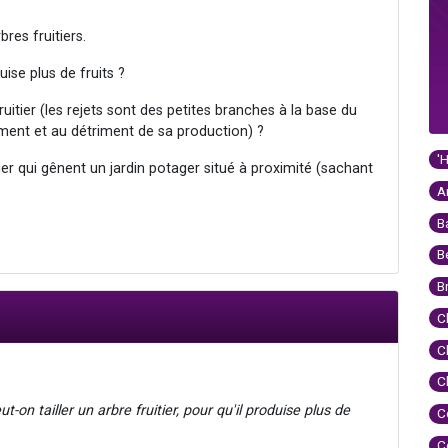
bres fruitiers.
duise plus de fruits ?
ruitier (les rejets sont des petites branches à la base du
ement et au détriment de sa production) ?
'
er qui gênent un jardin potager situé à proximité (sachant
A
B
B
B
C
C
C
ut-on tailler un arbre fruitier, pour qu'il produise plus de
C
C