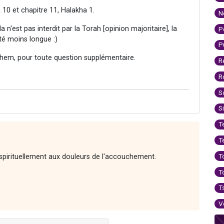
 10 et chapitre 11, Halakha 1.
N
 n'est pas interdit par la Torah [opinion majoritaire], la
P
été moins longue :)
P
hem, pour toute question supplémentaire.
R
R
S
S
T
T
T
spirituellement aux douleurs de l'accouchement.
T
T
V