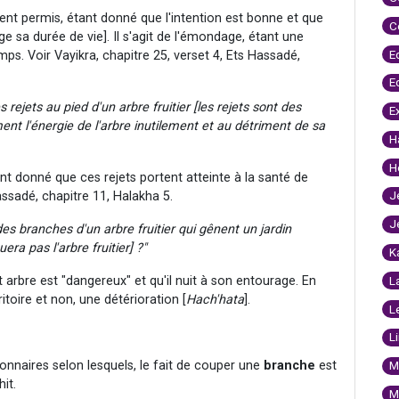
ent permis, étant donné que l'intention est bonne et que
C
ge sa durée de vie]. Il s'agit de l'émondage, étant une
E
mps. Voir Vayikra, chapitre 25, verset 4, Ets Hassadé,
E
 rejets au pied d'un arbre fruitier [les rejets sont des
E
nt l'énergie de l'arbre inutilement et au détriment de sa
H
H
nt donné que ces rejets portent atteinte à la santé de
J
Hassadé, chapitre 11, Halakha 5.
J
es branches d'un arbre fruitier qui gênent un jardin
ra pas l'arbre fruitier] ?"
K
arbre est "dangereux" et qu'il nuit à son entourage. En
L
toire et non, une détérioration [
Hach'hata
].
L
L
onnaires selon lesquels, le fait de couper une
branche
est
M
it.
M