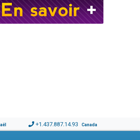
+1.437.887.14.93
raël
Canada