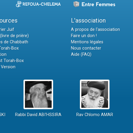
ources
L'association
ier Juif
A propos de l'association
(livre de prière)
Faire un don !
es de Chabbath
Mentions légales
 Torah-Box
Nous contacter
tion
Aide (FAQ)
t Torah-Box
 Version
SKI
Rabbi David ABI'HSSIRA
Rav Chlomo AMAR