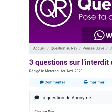
Nouvelle émis
61 personnes
Ariel vient 
Il reste 
Eva vient de
Accueil
Question au Rav
Pensée Juive
3
3 questions sur l'interdit
Rédigé le Mercredi 1er Avril 2020
Commenter
Imprimer
La question de Anonyme
Chalom Rav,