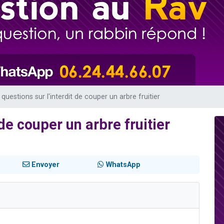
sion radio : Visions de grandeur n°104 : Le Chabbath et le Birkat Hamazone à 
 viennent de demander une bénédiction
de donner son Maasser
49 places pour étudier en groupe sur Zoom
 donner son Maasser
 questions sur l'interdit de couper un arbre fruitier
 de couper un arbre fruitier
Envoyer
WhatsApp