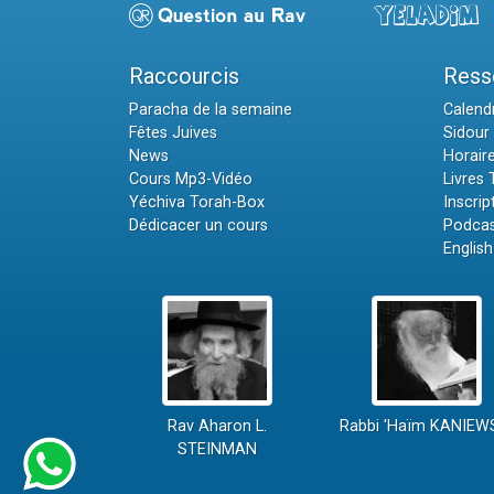
Raccourcis
Ress
Paracha de la semaine
Calendr
Fêtes Juives
Sidour 
News
Horair
Cours Mp3-Vidéo
Livres
Yéchiva Torah-Box
Inscrip
Dédicacer un cours
Podcas
English
Rav Aharon L.
Rabbi 'Haïm KANIEW
STEINMAN