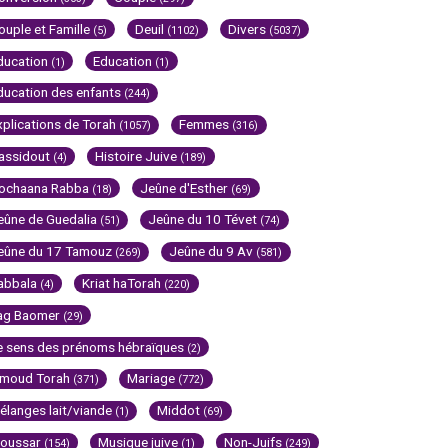
ouple et Famille
Deuil
Divers
(5)
(1102)
(5037)
ducation
Education
(1)
(1)
ducation des enfants
(244)
xplications de Torah
Femmes
(1057)
(316)
assidout
Histoire Juive
(4)
(189)
ochaana Rabba
Jeûne d'Esther
(18)
(69)
eûne de Guedalia
Jeûne du 10 Tévet
(51)
(74)
eûne du 17 Tamouz
Jeûne du 9 Av
(269)
(581)
abbala
Kriat haTorah
(4)
(220)
ag Baomer
(29)
e sens des prénoms hébraïques
(2)
imoud Torah
Mariage
(371)
(772)
élanges lait/viande
Middot
(1)
(69)
oussar
Musique juive
Non-Juifs
(154)
(1)
(249)