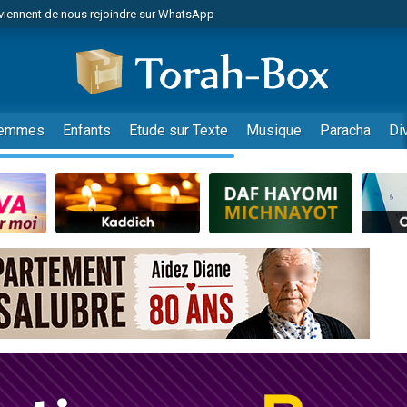
viennent de nous rejoindre sur WhatsApp
viennent de nous rejoindre sur WhatsApp
de donner son Maasser
es viennent de faire un don pour 5 jours de vacances aux Orphelins
es viennent de faire un don pour Diane, 80 ans, dans un appartement insalub
emmes
Enfants
Etude sur Texte
Musique
Paracha
Di
 viennent de demander une bénédiction
viennent de nous rejoindre sur WhatsApp
nnes viennent de faire un don pour Sauvez la jambe de Yohan
49 places pour étudier en groupe sur Zoom
lles musiques dans Torah-Box Music
viennent de nous rejoindre sur WhatsApp
viennent de nous rejoindre sur WhatsApp
viennent de nous rejoindre sur WhatsApp
les musiques dans Torah-Box Music
es viennent de faire un don pour Tsédaka : pauvres d'Israel