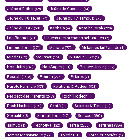
Jeûne d'Esther
Jeûne de Guedalia
(69)
(51)
Jeûne du 10 Tévet
Jeûne du 17 Tamouz
(74)
(270)
Jeûne du 9 Av
Kabbala
Kriat haTorah
(582)
(4)
(220)
Lag Baomer
Le sens des prénoms hébraïques
(29)
(2)
Limoud Torah
Mariage
Mélanges lait/viande
(371)
(772)
(1)
Middot
Moussar
Musique juive
(69)
(154)
(1)
Non-Juifs
Nos Sages
Pensée Juive
(249)
(131)
(3087)
Pessah
Pourim
Prières
(1508)
(274)
(3)
Pureté Familiale
Relations & Pudeur
(578)
(528)
Respect des Parents
Roch 'Hodech
(247)
(4)
Roch Hachana
Santé
Science & Torah
(296)
(1)
(33)
Sexualité
Sim'hat Torah
Souccot
(8)
(47)
(502)
Talmud
Techouva
Téfila
Téfilines
(1)
(122)
(2230)
(356)
Temps Messianique
Toledot
Torah et société
(124)
(1)
(1)