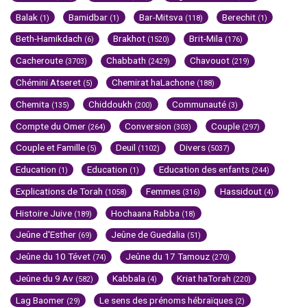
Balak
Bamidbar
Bar-Mitsva
Berechit
(1)
(1)
(118)
(1)
Beth-Hamikdach
Brakhot
Brit-Mila
(6)
(1520)
(176)
Cacheroute
Chabbath
Chavouot
(3703)
(2429)
(219)
Chémini Atseret
Chemirat haLachone
(5)
(188)
Chemita
Chiddoukh
Communauté
(135)
(200)
(3)
Compte du Omer
Conversion
Couple
(264)
(303)
(297)
Couple et Famille
Deuil
Divers
(5)
(1102)
(5037)
Education
Education
Education des enfants
(1)
(1)
(244)
Explications de Torah
Femmes
Hassidout
(1058)
(316)
(4)
Histoire Juive
Hochaana Rabba
(189)
(18)
Jeûne d'Esther
Jeûne de Guedalia
(69)
(51)
Jeûne du 10 Tévet
Jeûne du 17 Tamouz
(74)
(270)
Jeûne du 9 Av
Kabbala
Kriat haTorah
(582)
(4)
(220)
Lag Baomer
Le sens des prénoms hébraïques
(29)
(2)