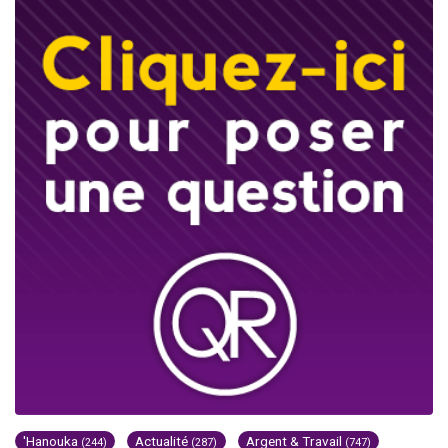
'Hanouka
Actualité
Argent & Travail
(244)
(287)
(747)