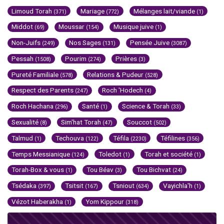
Limoud Torah
Mariage
Mélanges lait/viande
(371)
(772)
(1)
Middot
Moussar
Musique juive
(69)
(154)
(1)
Non-Juifs
Nos Sages
Pensée Juive
(249)
(131)
(3087)
Pessah
Pourim
Prières
(1508)
(274)
(3)
Pureté Familiale
Relations & Pudeur
(578)
(528)
Respect des Parents
Roch 'Hodech
(247)
(4)
Roch Hachana
Santé
Science & Torah
(296)
(1)
(33)
Sexualité
Sim'hat Torah
Souccot
(8)
(47)
(502)
Talmud
Techouva
Téfila
Téfilines
(1)
(122)
(2230)
(356)
Temps Messianique
Toledot
Torah et société
(124)
(1)
(1)
Torah-Box & vous
Tou Béav
Tou Bichvat
(1)
(3)
(24)
Tsédaka
Tsitsit
Tsniout
Vayichla'h
(397)
(167)
(634)
(1)
Vézot Haberakha
Yom Kippour
(1)
(318)