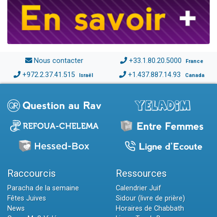
Nous contacter
+33.1.80.20.5000
France
+972.2.37.41.515
+1.437.887.14.93
Israël
Canada
Raccourcis
Ressources
Paracha de la semaine
Calendrier Juif
Fêtes Juives
Sidour (livre de prière)
News
Horaires de Chabbath