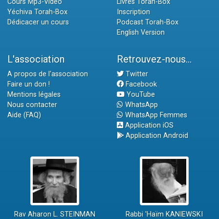
Cours Mp3-Vidéo
Livres Torah-Box
Yéchiva Torah-Box
Inscription
Dédicacer un cours
Podcast Torah-Box
English Version
L'association
Retrouvez-nous...
A propos de l'association
Twitter
Faire un don !
Facebook
Mentions légales
YouTube
Nous contacter
WhatsApp
Aide (FAQ)
WhatsApp Femmes
Application iOS
Application Android
Rav Aharon L. STEINMAN
Rabbi 'Haïm KANIEWSKI