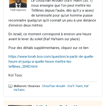
Le Choul'han Aroukh Ora'h 'Haïm (30, 1)
nous enseigne que l'on peut mettre les
Téfilines depuis l'aube, dès qu'il y a assez
7628 réponses
de luminosité pour qu'un homme puisse
reconnaitre quelqu'un qu'il connaît un peu à une distance
d'environ deux mètres.
En Israël, ce moment correspond à environ une heure
avant le lever du soleil (Kaf Ha'haïm sur place).
Pour des détails supplémentaires, cliquez sur ce lien :
https://www.torah-box.com/question/a-partir-de-quelle-
heure-et-jusqu-a-quelle-heure-mettre-les-
tefilines_2040.html
Kol Touv.
Mékorot / Sources :
Choul'han Aroukh - Ora'h 'Haim
,
Kaf
Ha'haïm
.