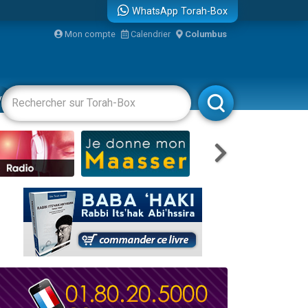
WhatsApp Torah-Box
Mon compte
Calendrier
Columbus
bre
vertissements
Livres
Rabbanim