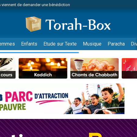
 viennent de demander une bénédiction
49 places pour étudier en groupe sur Zoom
nes viennent de faire un don pour Diane, 80 ans, dans un appartement insalu
 donner son Maasser
viennent de nous rejoindre sur WhatsApp
emmes
Enfants
Etude sur Texte
Musique
Paracha
Di
viennent de nous rejoindre sur WhatsApp
de donner son Maasser
es viennent de faire un don pour 5 jours de vacances aux Orphelins
viennent de nous rejoindre sur WhatsApp
 viennent de demander une bénédiction
49 places pour étudier en groupe sur Zoom
nnes viennent de faire un don pour Sauvez la jambe de Yohan
lles musiques dans Torah-Box Music
viennent de nous rejoindre sur WhatsApp
viennent de nous rejoindre sur WhatsApp