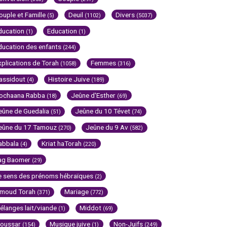
ouple et Famille
Deuil
Divers
(5)
(1102)
(5037)
ducation
Education
(1)
(1)
ducation des enfants
(244)
xplications de Torah
Femmes
(1058)
(316)
assidout
Histoire Juive
(4)
(189)
ochaana Rabba
Jeûne d'Esther
(18)
(69)
eûne de Guedalia
Jeûne du 10 Tévet
(51)
(74)
eûne du 17 Tamouz
Jeûne du 9 Av
(270)
(582)
abbala
Kriat haTorah
(4)
(220)
ag Baomer
(29)
e sens des prénoms hébraïques
(2)
imoud Torah
Mariage
(371)
(772)
élanges lait/viande
Middot
(1)
(69)
oussar
Musique juive
Non-Juifs
(154)
(1)
(249)