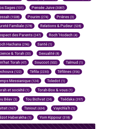
os Sages
Pensée Juive
(131)
(3087)
essah
Pourim
Prières
(1508)
(274)
(3)
ureté Familiale
Relations & Pudeur
(578)
(528)
espect des Parents
Roch 'Hodech
(247)
(4)
och Hachana
Santé
(296)
(1)
cience & Torah
Sexualité
(33)
(8)
im'hat Torah
Souccot
Talmud
(47)
(502)
(1)
echouva
Téfila
Téfilines
(122)
(2230)
(356)
emps Messianique
Toledot
(124)
(1)
orah et société
Torah-Box & vous
(1)
(1)
ou Béav
Tou Bichvat
Tsédaka
(3)
(24)
(397)
sitsit
Tsniout
Vayichla'h
(167)
(634)
(1)
ézot Haberakha
Yom Kippour
(1)
(318)