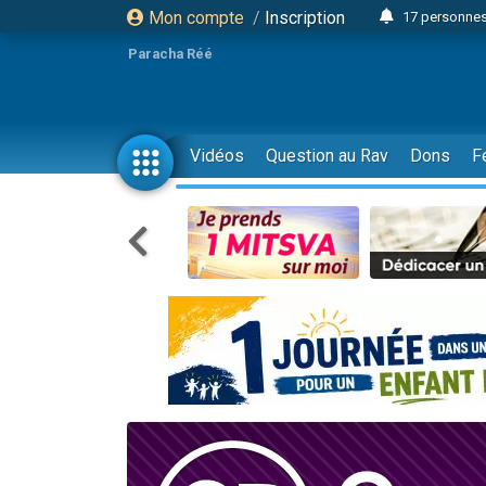
Mon compte
/
Inscription
17 personnes
Il reste 
Paracha Réé
23 person
Eva vient de
4 personnes 
Vidéos
Question au Rav
Dons
F
3 personnes 
Odaya vient 
3 personn
2 personnes 
13 personnes
Il reste 
30 perso
12 nouve
3 personnes 
2 personnes 