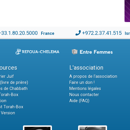
+33.1.80.20.5000
+972.2.37.41.515
France
Is
ources
L'association
ier Juif
A propos de l'association
(livre de prière)
Faire un don !
es de Chabbath
Mentions légales
 Torah-Box
Nous contacter
tion
Aide (FAQ)
t Torah-Box
 Version