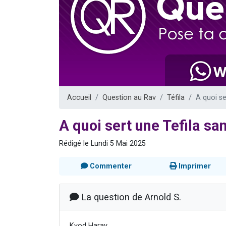
3 personnes 
2 nouvel
8 personn
Nouvelle émis
4 personnes 
Accueil
Question au Rav
Téfila
A quoi se
A quoi sert une Tefila sa
Rédigé le Lundi 5 Mai 2025
Commenter
Imprimer
La question de Arnold S.
Kvod Harav,