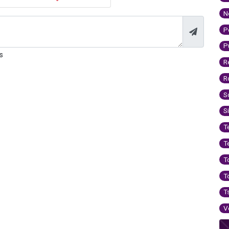
N
P
P
s
R
R
S
S
T
T
T
T
T
V