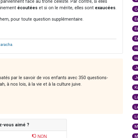
 parviennent face au trône céleste. Par contre, si elles
ainement
écoutées
et si on le mérite, elles sont
exaucées
.
C
E
hem, pour toute question supplémentaire.
E
E
haracha
.
H
H
J
J
atés par le savoir de vos enfants avec 350 questions-
 à nos lois, à la vie et à la culture juive.
K
L
L
L
z-vous aimé ?
M
M
NON