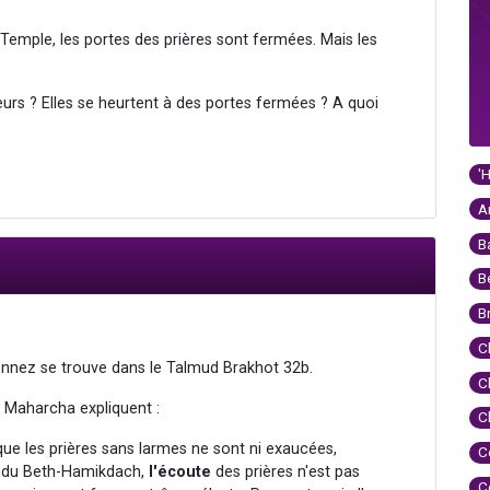
 Temple, les portes des prières sont fermées. Mais les
rs ? Elles se heurtent à des portes fermées ? A quoi
'
A
B
B
B
C
nnez se trouve dans le Talmud Brakhot 32b.
C
e Maharcha expliquent :
C
ue les prières sans larmes ne sont ni exaucées,
C
on du Beth-Hamikdach,
l'écoute
des prières n'est pas
C