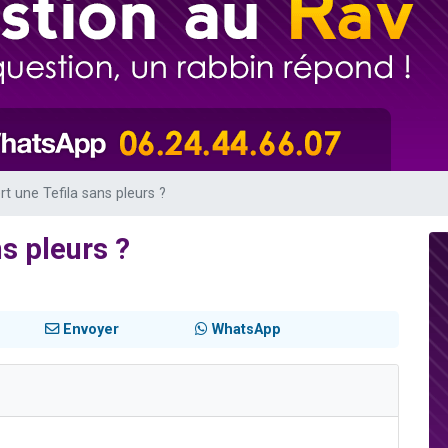
viennent de nous rejoindre sur WhatsApp
les musiques dans Torah-Box Music
es viennent de faire un don pour Tsédaka : pauvres d'Israel
sion radio : Visions de grandeur n°104 : Le Chabbath et le Birkat Hamazone à 
viennent de nous rejoindre sur WhatsApp
rt une Tefila sans pleurs ?
ns pleurs ?
Envoyer
WhatsApp