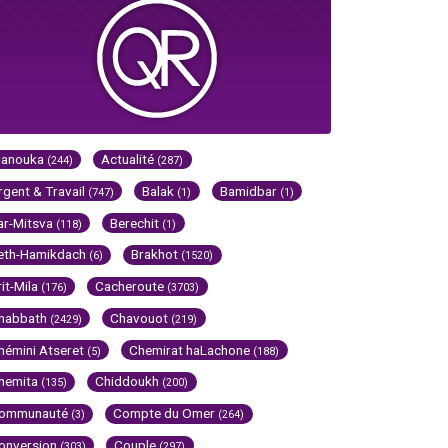
Hanouka
Actualité
(244)
(287)
rgent & Travail
Balak
Bamidbar
(747)
(1)
(1)
ar-Mitsva
Berechit
(118)
(1)
eth-Hamikdach
Brakhot
(6)
(1520)
rit-Mila
Cacheroute
(176)
(3703)
habbath
Chavouot
(2429)
(219)
hémini Atseret
Chemirat haLachone
(5)
(188)
hemita
Chiddoukh
(135)
(200)
ommunauté
Compte du Omer
(3)
(264)
onversion
Couple
(303)
(297)