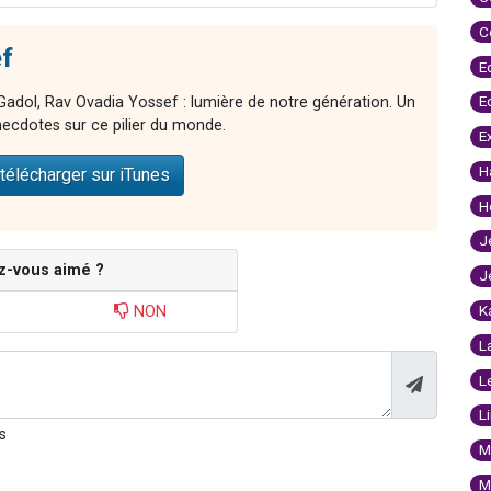
C
f
E
E
adol, Rav Ovadia Yossef : lumière de notre génération. Un
ecdotes sur ce pilier du monde.
E
H
télécharger sur iTunes
H
J
z-vous aimé ?
J
K
NON
L
L
L
s
M
M