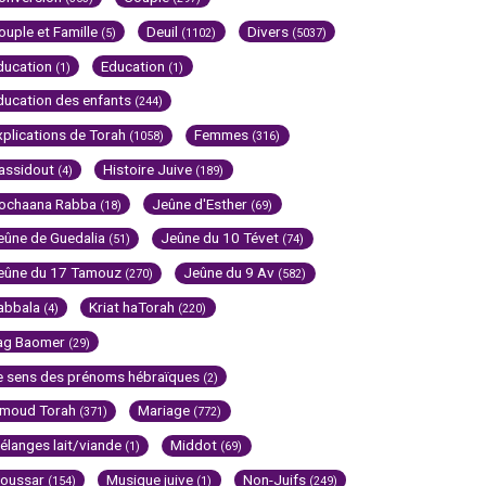
ouple et Famille
Deuil
Divers
(5)
(1102)
(5037)
ducation
Education
(1)
(1)
ducation des enfants
(244)
xplications de Torah
Femmes
(1058)
(316)
assidout
Histoire Juive
(4)
(189)
ochaana Rabba
Jeûne d'Esther
(18)
(69)
eûne de Guedalia
Jeûne du 10 Tévet
(51)
(74)
eûne du 17 Tamouz
Jeûne du 9 Av
(270)
(582)
abbala
Kriat haTorah
(4)
(220)
ag Baomer
(29)
e sens des prénoms hébraïques
(2)
imoud Torah
Mariage
(371)
(772)
élanges lait/viande
Middot
(1)
(69)
oussar
Musique juive
Non-Juifs
(154)
(1)
(249)