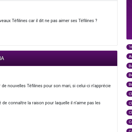
ux Téfilines car il dit ne pas aimer ses Téfilines ?
'
A
IA
B
B
B
de nouvelles Téfilines pour son mari, si celui-ci n'apprécie
C
de connaître la raison pour laquelle il n'aime pas les
C
C
C
C