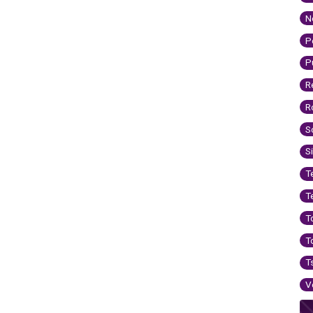
N
P
P
R
R
S
S
T
T
T
T
T
V