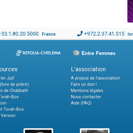
+33.1.80.20.5000
+972.2.37.41.515
France
Is
ources
L'association
ier Juif
A propos de l'association
(livre de prière)
Faire un don !
es de Chabbath
Mentions légales
 Torah-Box
Nous contacter
tion
Aide (FAQ)
t Torah-Box
 Version