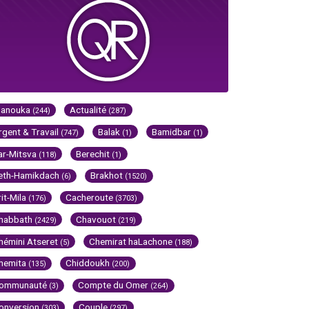
Hanouka
Actualité
(244)
(287)
rgent & Travail
Balak
Bamidbar
(747)
(1)
(1)
ar-Mitsva
Berechit
(118)
(1)
eth-Hamikdach
Brakhot
(6)
(1520)
rit-Mila
Cacheroute
(176)
(3703)
habbath
Chavouot
(2429)
(219)
hémini Atseret
Chemirat haLachone
(5)
(188)
hemita
Chiddoukh
(135)
(200)
ommunauté
Compte du Omer
(3)
(264)
onversion
Couple
(303)
(297)