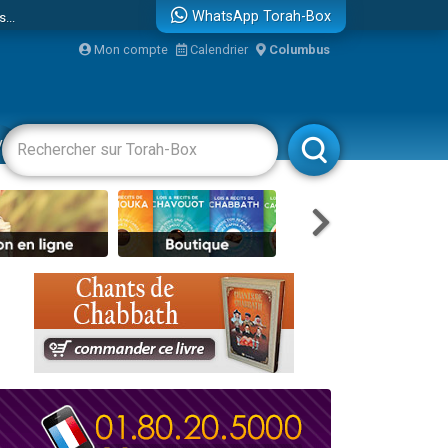
...
WhatsApp Torah-Box
Mon compte
Calendrier
Columbus
vertissements
Livres
Rabbanim
bre