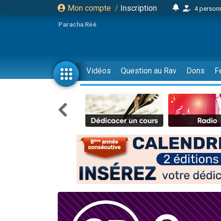
Mon compte
/
Inscription
4 personn
2 personn
Paracha Réé
17 personnes
4 personnes 
Il reste 
Vidéos
Question au Rav
Dons
F
23 person
Eva vient de
4 personnes 
3 personnes 
3 personn
Odaya vient 
2 personnes 
13 personnes
12 nouve
30 perso