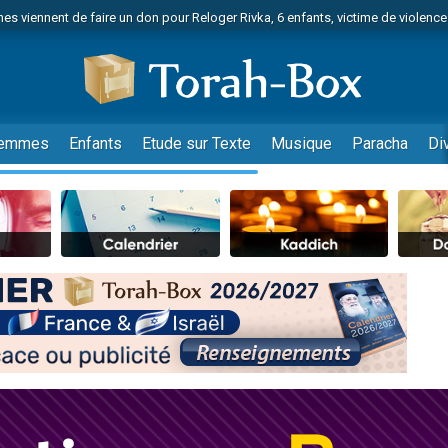
es viennent de faire un don pour Reloger Rivka, 6 enfants, victime de violences
es viennent de faire un don pour 1 Journée de Vacances Pour les Enfants
 viennent de demander une bénédiction
viennent de nous rejoindre sur WhatsApp
49 places pour étudier en groupe sur Zoom
emmes
Enfants
Etude sur Texte
Musique
Paracha
Di
nes viennent de faire un don pour Diane, 80 ans, dans un appartement insalu
 donner son Maasser
viennent de nous rejoindre sur WhatsApp
viennent de nous rejoindre sur WhatsApp
es viennent de faire un don pour 5 jours de vacances aux Orphelins
de donner son Maasser
viennent de nous rejoindre sur WhatsApp
 viennent de demander une bénédiction
lles musiques dans Torah-Box Music
nnes viennent de faire un don pour Sauvez la jambe de Yohan