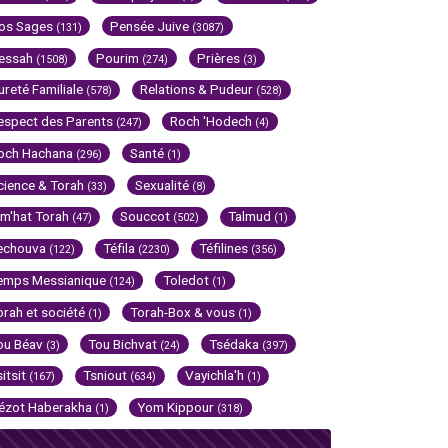
os Sages
Pensée Juive
(131)
(3087)
essah
Pourim
Prières
(1508)
(274)
(3)
ureté Familiale
Relations & Pudeur
(578)
(528)
espect des Parents
Roch 'Hodech
(247)
(4)
och Hachana
Santé
(296)
(1)
cience & Torah
Sexualité
(33)
(8)
im'hat Torah
Souccot
Talmud
(47)
(502)
(1)
echouva
Téfila
Téfilines
(122)
(2230)
(356)
emps Messianique
Toledot
(124)
(1)
orah et société
Torah-Box & vous
(1)
(1)
ou Béav
Tou Bichvat
Tsédaka
(3)
(24)
(397)
sitsit
Tsniout
Vayichla'h
(167)
(634)
(1)
ézot Haberakha
Yom Kippour
(1)
(318)