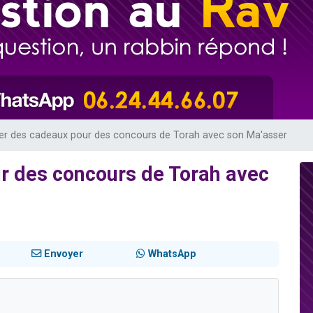
 viennent de demander une bénédiction
nnes viennent de faire un don pour Sauvez la jambe de Yohan
49 places pour étudier en groupe sur Zoom
lles musiques dans Torah-Box Music
 viennent de demander une bénédiction
er des cadeaux pour des concours de Torah avec son Ma'asser
r des concours de Torah avec
Envoyer
WhatsApp