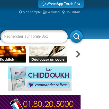
WhatsApp Torah-Box
bre
Mon compte
Calendrier
Columbus
...
vertissements
Livres
Rabbanim