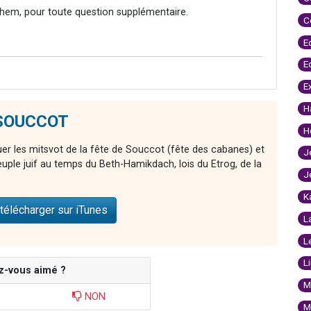
hem, pour toute question supplémentaire.
C
E
E
E
H
e SOUCCOT
H
er les mitsvot de la fête de Souccot (fête des cabanes) et
J
euple juif au temps du Beth-Hamikdach, lois du Etrog, de la
J
K
télécharger sur iTunes
L
L
L
z-vous aimé ?
M
NON
M