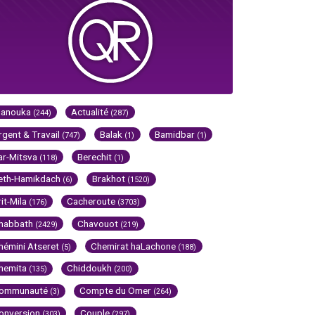
Hanouka
Actualité
(244)
(287)
rgent & Travail
Balak
Bamidbar
(747)
(1)
(1)
ar-Mitsva
Berechit
(118)
(1)
eth-Hamikdach
Brakhot
(6)
(1520)
rit-Mila
Cacheroute
(176)
(3703)
habbath
Chavouot
(2429)
(219)
hémini Atseret
Chemirat haLachone
(5)
(188)
hemita
Chiddoukh
(135)
(200)
ommunauté
Compte du Omer
(3)
(264)
onversion
Couple
(303)
(297)