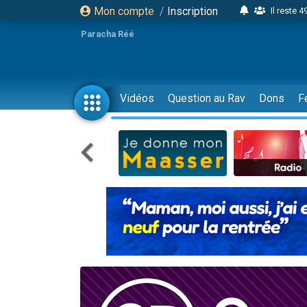
Mon compte
/
Inscription
Il reste 
16 person
Paracha Réé
2 personnes 
6 personnes 
4 personn
Vidéos
Question au Rav
Dons
F
2 personn
17 personnes
4 personnes 
Il reste 
Eva vient de
4 personnes 
3 personnes 
Odaya vient 
3 personn
2 personnes 