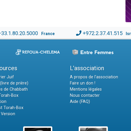
+33.1.80.20.5000
+972.2.37.41.515
France
Is
ources
L'association
ier Juif
A propos de l'association
(livre de prière)
Faire un don !
es de Chabbath
Mentions légales
 Torah-Box
Nous contacter
tion
Aide (FAQ)
t Torah-Box
 Version