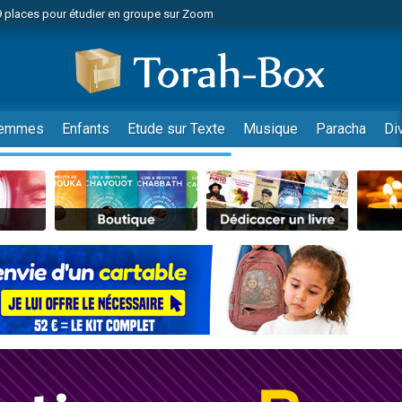
49 places pour étudier en groupe sur Zoom
nes viennent de faire un don pour Diane, 80 ans, dans un appartement insalu
viennent de nous rejoindre sur WhatsApp
viennent de nous rejoindre sur WhatsApp
es viennent de faire un don pour Reloger Rivka, 6 enfants, victime de violences
emmes
Enfants
Etude sur Texte
Musique
Paracha
Di
es viennent de faire un don pour 1 Journée de Vacances Pour les Enfants
 viennent de demander une bénédiction
viennent de nous rejoindre sur WhatsApp
49 places pour étudier en groupe sur Zoom
 donner son Maasser
viennent de nous rejoindre sur WhatsApp
viennent de nous rejoindre sur WhatsApp
de donner son Maasser
es viennent de faire un don pour 5 jours de vacances aux Orphelins
viennent de nous rejoindre sur WhatsApp