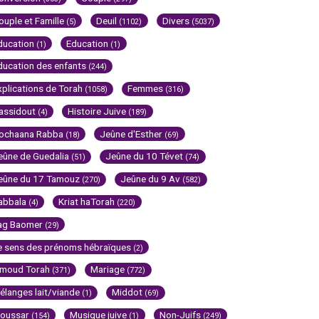
ouple et Famille
Deuil
Divers
(5)
(1102)
(5037)
ducation
Education
(1)
(1)
ducation des enfants
(244)
xplications de Torah
Femmes
(1058)
(316)
assidout
Histoire Juive
(4)
(189)
ochaana Rabba
Jeûne d'Esther
(18)
(69)
eûne de Guedalia
Jeûne du 10 Tévet
(51)
(74)
eûne du 17 Tamouz
Jeûne du 9 Av
(270)
(582)
abbala
Kriat haTorah
(4)
(220)
ag Baomer
(29)
e sens des prénoms hébraïques
(2)
imoud Torah
Mariage
(371)
(772)
élanges lait/viande
Middot
(1)
(69)
oussar
Musique juive
Non-Juifs
(154)
(1)
(249)