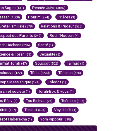
os Sages
Pensée Juive
(131)
(3087)
essah
Pourim
Prières
(1508)
(274)
(3)
ureté Familiale
Relations & Pudeur
(578)
(528)
espect des Parents
Roch 'Hodech
(247)
(4)
och Hachana
Santé
(296)
(1)
cience & Torah
Sexualité
(33)
(8)
im'hat Torah
Souccot
Talmud
(47)
(502)
(1)
echouva
Téfila
Téfilines
(122)
(2230)
(356)
emps Messianique
Toledot
(124)
(1)
orah et société
Torah-Box & vous
(1)
(1)
ou Béav
Tou Bichvat
Tsédaka
(3)
(24)
(397)
sitsit
Tsniout
Vayichla'h
(167)
(634)
(1)
ézot Haberakha
Yom Kippour
(1)
(318)