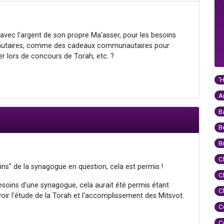
 avec l'argent de son propre Ma'asser, pour les besoins
autaires, comme des cadeaux communautaires pour
r lors de concours de Torah, etc. ?
'
A
B
B
B
C
oins" de la synagogue en question, cela est permis !
C
besoins d'une synagogue, cela aurait été permis étant
C
ir l'étude de la Torah et l'accomplissement des Mitsvot.
C
C