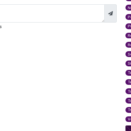
N
P
P
s
R
R
S
S
T
T
T
T
T
V