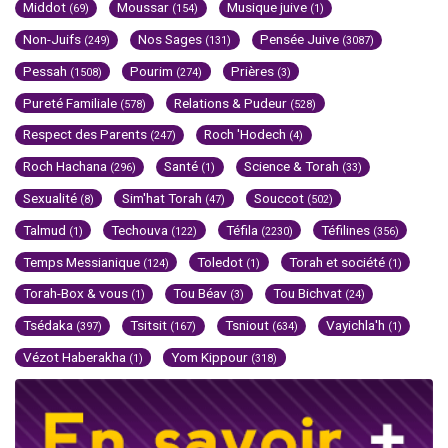
Middot
Moussar
Musique juive
(69)
(154)
(1)
Non-Juifs
Nos Sages
Pensée Juive
(249)
(131)
(3087)
Pessah
Pourim
Prières
(1508)
(274)
(3)
Pureté Familiale
Relations & Pudeur
(578)
(528)
Respect des Parents
Roch 'Hodech
(247)
(4)
Roch Hachana
Santé
Science & Torah
(296)
(1)
(33)
Sexualité
Sim'hat Torah
Souccot
(8)
(47)
(502)
Talmud
Techouva
Téfila
Téfilines
(1)
(122)
(2230)
(356)
Temps Messianique
Toledot
Torah et société
(124)
(1)
(1)
Torah-Box & vous
Tou Béav
Tou Bichvat
(1)
(3)
(24)
Tsédaka
Tsitsit
Tsniout
Vayichla'h
(397)
(167)
(634)
(1)
Vézot Haberakha
Yom Kippour
(1)
(318)