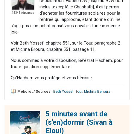
Depuis Roch 'Hodech Av jusqu'au 9 Av non
inclus [excepté le Chabbath], il est permis
d'acheter les fournitures scolaires pour la
45345 réponses
rentrée qui approche, étant donné qu'il ne
s'agit pas d'un achat censé vous envahir d'une immense
joie.
Voir Beth Yossef, chapitre 551, sur le Tour, paragraphe 2
et Michna Broura, chapitre 551, passage 11.
Nous sommes à votre disposition, Bé’ézrat Hachem, pour
toute question supplémentaire.
Qu’Hachem vous protège et vous bénisse.
Mékorot / Sources :
Beth Yossef
,
Tour
,
Michna Beroura
.
5 minutes avant de
(s'en)dormir (Sivan à
Eloul)