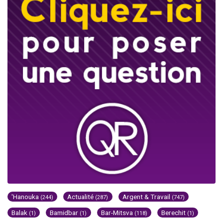
'Hanouka
Actualité
Argent & Travail
(244)
(287)
(747)
Balak
Bamidbar
Bar-Mitsva
Berechit
(1)
(1)
(118)
(1)