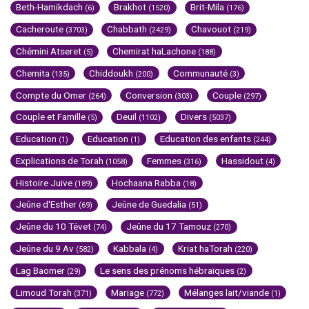
Beth-Hamikdach
Brakhot
Brit-Mila
(6)
(1520)
(176)
Cacheroute
Chabbath
Chavouot
(3703)
(2429)
(219)
Chémini Atseret
Chemirat haLachone
(5)
(188)
Chemita
Chiddoukh
Communauté
(135)
(200)
(3)
Compte du Omer
Conversion
Couple
(264)
(303)
(297)
Couple et Famille
Deuil
Divers
(5)
(1102)
(5037)
Education
Education
Education des enfants
(1)
(1)
(244)
Explications de Torah
Femmes
Hassidout
(1058)
(316)
(4)
Histoire Juive
Hochaana Rabba
(189)
(18)
Jeûne d'Esther
Jeûne de Guedalia
(69)
(51)
Jeûne du 10 Tévet
Jeûne du 17 Tamouz
(74)
(270)
Jeûne du 9 Av
Kabbala
Kriat haTorah
(582)
(4)
(220)
Lag Baomer
Le sens des prénoms hébraïques
(29)
(2)
Limoud Torah
Mariage
Mélanges lait/viande
(371)
(772)
(1)