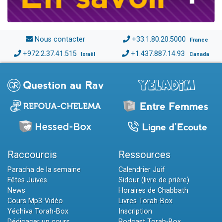
Nous contacter
+33.1.80.20.5000
France
+972.2.37.41.515
+1.437.887.14.93
Israël
Canada
Raccourcis
Ressources
Paracha de la semaine
Calendrier Juif
Fêtes Juives
Sidour (livre de prière)
News
Horaires de Chabbath
Cours Mp3-Vidéo
Livres Torah-Box
Yéchiva Torah-Box
Inscription
Dédicacer un cours
Podcast Torah-Box