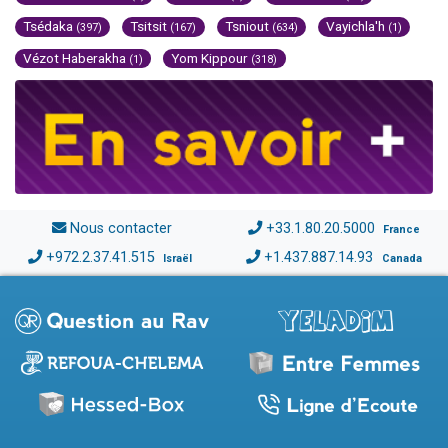
Tsédaka
Tsitsit
Tsniout
Vayichla'h
(397)
(167)
(634)
(1)
Vézot Haberakha
Yom Kippour
(1)
(318)
Nous contacter
+33.1.80.20.5000
France
+972.2.37.41.515
+1.437.887.14.93
Israël
Canada