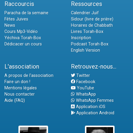
Raccourcis
Ressources
Paracha de la semaine
Calendrier Juif
Fêtes Juives
Sidour (livre de prière)
News
Horaires de Chabbath
Cours Mp3-Vidéo
Livres Torah-Box
Yéchiva Torah-Box
Inscription
Dédicacer un cours
Podcast Torah-Box
English Version
L'association
Retrouvez-nous...
A propos de l'association
Twitter
Faire un don !
Facebook
Mentions légales
YouTube
Nous contacter
WhatsApp
Aide (FAQ)
WhatsApp Femmes
Application iOS
Application Android