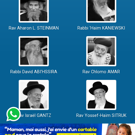
Rav Aharon L. STEINMAN
Rabbi 'Haïm KANIEWSKI
Rabbi David ABI'HSSIRA
Rav Chlomo AMAR
Rav Israël GANTZ
Rav Yossef-Haïm SITRUK