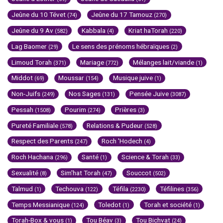
Jeûne du 10 Tévet
Jeûne du 17 Tamouz
(74)
(270)
Jeûne du 9 Av
Kabbala
Kriat haTorah
(582)
(4)
(220)
Lag Baomer
Le sens des prénoms hébraïques
(29)
(2)
Limoud Torah
Mariage
Mélanges lait/viande
(371)
(772)
(1)
Middot
Moussar
Musique juive
(69)
(154)
(1)
Non-Juifs
Nos Sages
Pensée Juive
(249)
(131)
(3087)
Pessah
Pourim
Prières
(1508)
(274)
(3)
Pureté Familiale
Relations & Pudeur
(578)
(528)
Respect des Parents
Roch 'Hodech
(247)
(4)
Roch Hachana
Santé
Science & Torah
(296)
(1)
(33)
Sexualité
Sim'hat Torah
Souccot
(8)
(47)
(502)
Talmud
Techouva
Téfila
Téfilines
(1)
(122)
(2230)
(356)
Temps Messianique
Toledot
Torah et société
(124)
(1)
(1)
Torah-Box & vous
Tou Béav
Tou Bichvat
(1)
(3)
(24)