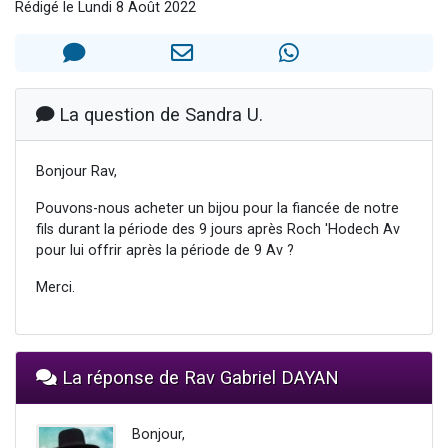
Rédigé le Lundi 8 Août 2022
Nouvelle émission radio : Visions de grandeur n°104 : Le Chabbath et le Birkat Hamazone à travers le temps
61 personnes viennent de demander une bénédiction
Ariel vient de donner son Maasser
Il reste 49 places pour étudier en groupe sur Zoom
La question de Sandra U.
Eva vient de donner son Maasser
Bonjour Rav,
Pouvons-nous acheter un bijou pour la fiancée de notre
fils durant la période des 9 jours après Roch 'Hodech Av
pour lui offrir après la période de 9 Av ?
Merci.
La réponse de Rav Gabriel DAYAN
Bonjour,