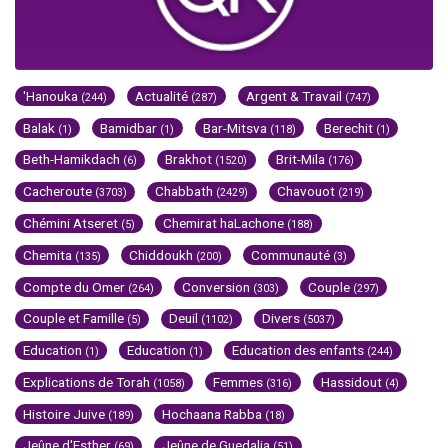
'Hanouka
Actualité
Argent & Travail
(244)
(287)
(747)
Balak
Bamidbar
Bar-Mitsva
Berechit
(1)
(1)
(118)
(1)
Beth-Hamikdach
Brakhot
Brit-Mila
(6)
(1520)
(176)
Cacheroute
Chabbath
Chavouot
(3703)
(2429)
(219)
Chémini Atseret
Chemirat haLachone
(5)
(188)
Chemita
Chiddoukh
Communauté
(135)
(200)
(3)
Compte du Omer
Conversion
Couple
(264)
(303)
(297)
Couple et Famille
Deuil
Divers
(5)
(1102)
(5037)
Education
Education
Education des enfants
(1)
(1)
(244)
Explications de Torah
Femmes
Hassidout
(1058)
(316)
(4)
Histoire Juive
Hochaana Rabba
(189)
(18)
Jeûne d'Esther
Jeûne de Guedalia
(69)
(51)