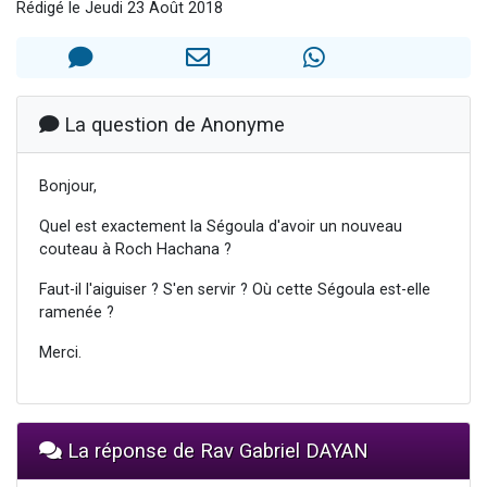
Rédigé le Jeudi 23 Août 2018
Il reste 49 places pour étudier en groupe sur Zoom
12 nouvelles musiques dans Torah-Box Music
3 personnes viennent de nous rejoindre sur WhatsApp
2 personnes viennent de nous rejoindre sur WhatsApp
La question de Anonyme
2 personnes viennent de nous rejoindre sur WhatsApp
Bonjour,
Quel est exactement la Ségoula d'avoir un nouveau
couteau à Roch Hachana ?
Faut-il l'aiguiser ? S'en servir ? Où cette Ségoula est-elle
ramenée ?
Merci.
La réponse de Rav Gabriel DAYAN