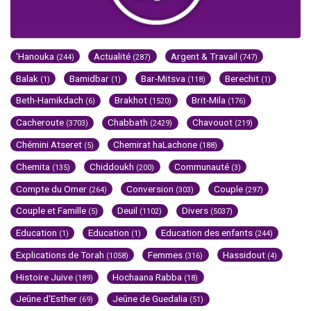
'Hanouka
Actualité
Argent & Travail
(244)
(287)
(747)
Balak
Bamidbar
Bar-Mitsva
Berechit
(1)
(1)
(118)
(1)
Beth-Hamikdach
Brakhot
Brit-Mila
(6)
(1520)
(176)
Cacheroute
Chabbath
Chavouot
(3703)
(2429)
(219)
Chémini Atseret
Chemirat haLachone
(5)
(188)
Chemita
Chiddoukh
Communauté
(135)
(200)
(3)
Compte du Omer
Conversion
Couple
(264)
(303)
(297)
Couple et Famille
Deuil
Divers
(5)
(1102)
(5037)
Education
Education
Education des enfants
(1)
(1)
(244)
Explications de Torah
Femmes
Hassidout
(1058)
(316)
(4)
Histoire Juive
Hochaana Rabba
(189)
(18)
Jeûne d'Esther
Jeûne de Guedalia
(69)
(51)