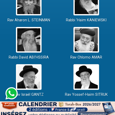
Rav Aharon L. STEINMAN
Rabbi 'Haïm KANIEWSKI
Rabbi David ABI'HSSIRA
Rav Chlomo AMAR
Rav Israël GANTZ
Rav Yossef-Haïm SITRUK