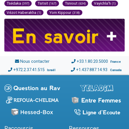
Tsédaka
Tsitsit
Tsniout
Vayichla'h
(397)
(167)
(634)
(1)
Vézot Haberakha
Yom Kippour
(1)
(318)
Nous contacter
+33.1.80.20.5000
France
+972.2.37.41.515
+1.437.887.14.93
Israël
Canada
Raccourcis
Ressources