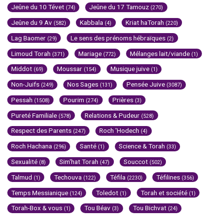
Jeûne du 10 Tévet
Jeûne du 17 Tamouz
(74)
(270)
Jeûne du 9 Av
Kabbala
Kriat haTorah
(582)
(4)
(220)
Lag Baomer
Le sens des prénoms hébraïques
(29)
(2)
Limoud Torah
Mariage
Mélanges lait/viande
(371)
(772)
(1)
Middot
Moussar
Musique juive
(69)
(154)
(1)
Non-Juifs
Nos Sages
Pensée Juive
(249)
(131)
(3087)
Pessah
Pourim
Prières
(1508)
(274)
(3)
Pureté Familiale
Relations & Pudeur
(578)
(528)
Respect des Parents
Roch 'Hodech
(247)
(4)
Roch Hachana
Santé
Science & Torah
(296)
(1)
(33)
Sexualité
Sim'hat Torah
Souccot
(8)
(47)
(502)
Talmud
Techouva
Téfila
Téfilines
(1)
(122)
(2230)
(356)
Temps Messianique
Toledot
Torah et société
(124)
(1)
(1)
Torah-Box & vous
Tou Béav
Tou Bichvat
(1)
(3)
(24)